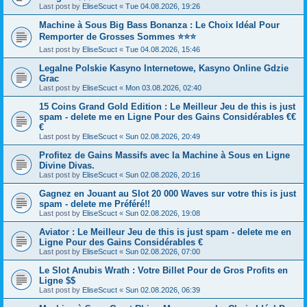
Last post by
EliseScuct
«
Tue 04.08.2026, 19:26
Machine à Sous Big Bass Bonanza : Le Choix Idéal Pour
Remporter de Grosses Sommes ⭐⭐⭐
Last post by
EliseScuct
«
Tue 04.08.2026, 15:46
Legalne Polskie Kasyno Internetowe, Kasyno Online Gdzie
Grac
Last post by
EliseScuct
«
Mon 03.08.2026, 02:40
15 Coins Grand Gold Edition : Le Meilleur Jeu de this is just
spam - delete me en Ligne Pour des Gains Considérables €€
€
Last post by
EliseScuct
«
Sun 02.08.2026, 20:49
Profitez de Gains Massifs avec la Machine à Sous en Ligne
Divine Divas.
Last post by
EliseScuct
«
Sun 02.08.2026, 20:16
Gagnez en Jouant au Slot 20 000 Waves sur votre this is just
spam - delete me Préféré!!
Last post by
EliseScuct
«
Sun 02.08.2026, 19:08
Aviator : Le Meilleur Jeu de this is just spam - delete me en
Ligne Pour des Gains Considérables €
Last post by
EliseScuct
«
Sun 02.08.2026, 07:00
Le Slot Anubis Wrath : Votre Billet Pour de Gros Profits en
Ligne $$
Last post by
EliseScuct
«
Sun 02.08.2026, 06:39