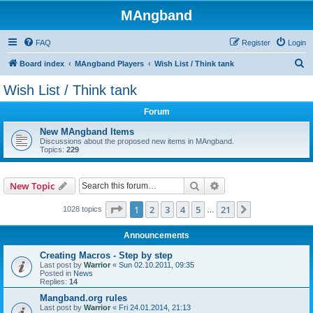
MAngband
FAQ
Register
Login
S
Board index
MAngband Players
Wish List / Think tank
e
Wish List / Think tank
a
Forum
r
c
New MAngband Items
Discussions about the proposed new items in MAngband.
h
Topics:
229
Search
Advanced search
New Topic
Page
1
of
21
1
2
3
4
5
21
Next
1028 topics
…
Announcements
Creating Macros - Step by step
Last post by
Warrior
«
Sun 02.10.2011, 09:35
Posted in
News
Replies:
14
Mangband.org rules
Last post by
Warrior
«
Fri 24.01.2014, 21:13