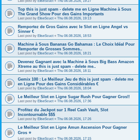
Last post by
EliseScuct
«
Thu 06.08.2026, 19:27
Top this is just spam - delete me en Ligne Machine à Sous
The Grand Show Pour des Gains Importants
Last post by
EliseScuct
«
Thu 06.08.2026, 19:13
Remportez de Gros Gains avec le Slot en Ligne Angel vs
Sinner €
Last post by
EliseScuct
«
Thu 06.08.2026, 18:53
Machine à Sous Bananas Go Bahamas : Le Choix Idéal Pour
Remporter de Grosses Sommes..
Last post by
EliseScuct
«
Thu 06.08.2026, 18:21
Devenez Gagnant avec la Machine à Sous Big Bass Amazon
Xtreme au this is just spam - delete me..
Last post by
EliseScuct
«
Thu 06.08.2026, 18:11
Gemix 100 : Le Meilleur Jeu de this is just spam - delete me
en Ligne Pour des Gains Considérables €
Last post by
EliseScuct
«
Thu 06.08.2026, 18:04
Le Meilleur Slot en Ligne Sugar Rush Pour Gagner Gros!!
Last post by
EliseScuct
«
Thu 06.08.2026, 17:36
Profitez du Jackpot sur 1 Reel Cash Vault, Slot
Incontournable $$$
Last post by
EliseScuct
«
Thu 06.08.2026, 17:26
Le Meilleur Slot en Ligne Amun Ascension Pour Gagner
Gros ⭐
Last post by
EliseScuct
«
Thu 06.08.2026, 17:15