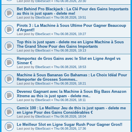
Last post by
EliseScuct
«
Thu 06.08.2026, 20:30
Bet Behind Pro Blackjack : La Clé Pour des Gains Importants
au this is just spam - delete me!
Last post by
EliseScuct
«
Thu 06.08.2026, 19:51
Pirots 3 : La Machine à Sous Ultime Pour Gagner Beaucoup
d'Argent!!
Last post by
EliseScuct
«
Thu 06.08.2026, 19:27
Top this is just spam - delete me en Ligne Machine à Sous
The Grand Show Pour des Gains Importants
Last post by
EliseScuct
«
Thu 06.08.2026, 19:13
Remportez de Gros Gains avec le Slot en Ligne Angel vs
Sinner €
Last post by
EliseScuct
«
Thu 06.08.2026, 18:53
Machine à Sous Bananas Go Bahamas : Le Choix Idéal Pour
Remporter de Grosses Sommes..
Last post by
EliseScuct
«
Thu 06.08.2026, 18:21
Devenez Gagnant avec la Machine à Sous Big Bass Amazon
Xtreme au this is just spam - delete me..
Last post by
EliseScuct
«
Thu 06.08.2026, 18:11
Gemix 100 : Le Meilleur Jeu de this is just spam - delete me
en Ligne Pour des Gains Considérables €
Last post by
EliseScuct
«
Thu 06.08.2026, 18:04
Le Meilleur Slot en Ligne Sugar Rush Pour Gagner Gros!!
Last post by
EliseScuct
«
Thu 06.08.2026, 17:36