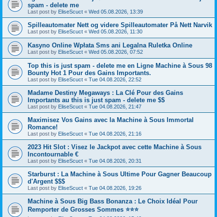
spam - delete me
Last post by
EliseScuct
«
Wed 05.08.2026, 13:39
Spilleautomater Nett og videre Spilleautomater På Nett Narvik
Last post by
EliseScuct
«
Wed 05.08.2026, 11:30
Kasyno Online Wpłata Sms ani Legalna Ruletka Online
Last post by
EliseScuct
«
Wed 05.08.2026, 07:52
Top this is just spam - delete me en Ligne Machine à Sous 98
Bounty Hot 1 Pour des Gains Importants.
Last post by
EliseScuct
«
Tue 04.08.2026, 22:52
Madame Destiny Megaways : La Clé Pour des Gains
Importants au this is just spam - delete me $$
Last post by
EliseScuct
«
Tue 04.08.2026, 21:47
Maximisez Vos Gains avec la Machine à Sous Immortal
Romance!
Last post by
EliseScuct
«
Tue 04.08.2026, 21:16
2023 Hit Slot : Visez le Jackpot avec cette Machine à Sous
Incontournable €
Last post by
EliseScuct
«
Tue 04.08.2026, 20:31
Starburst : La Machine à Sous Ultime Pour Gagner Beaucoup
d'Argent $$$
Last post by
EliseScuct
«
Tue 04.08.2026, 19:26
Machine à Sous Big Bass Bonanza : Le Choix Idéal Pour
Remporter de Grosses Sommes ⭐⭐⭐