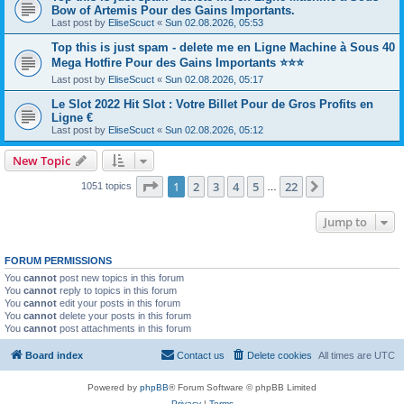
Bow of Artemis Pour des Gains Importants.
Last post by
EliseScuct
«
Sun 02.08.2026, 05:53
Top this is just spam - delete me en Ligne Machine à Sous 40
Mega Hotfire Pour des Gains Importants ⭐⭐⭐
Last post by
EliseScuct
«
Sun 02.08.2026, 05:17
Le Slot 2022 Hit Slot : Votre Billet Pour de Gros Profits en
Ligne €
Last post by
EliseScuct
«
Sun 02.08.2026, 05:12
New Topic
Page
1
of
22
1
2
3
4
5
22
Next
1051 topics
…
Jump to
FORUM PERMISSIONS
You
cannot
post new topics in this forum
You
cannot
reply to topics in this forum
You
cannot
edit your posts in this forum
You
cannot
delete your posts in this forum
You
cannot
post attachments in this forum
Board index
Contact us
Delete cookies
All times are
UTC
Powered by
phpBB
® Forum Software © phpBB Limited
Privacy
|
Terms