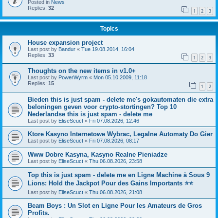
Posted in
News
Replies:
32
1
2
3
Topics
House expansion project
Last post by
Bandur
«
Tue 19.08.2014, 16:04
Replies:
33
1
2
3
Thoughts on the new items in v1.0+
Last post by
PowerWyrm
«
Mon 05.10.2009, 11:18
Replies:
15
1
2
Bieden this is just spam - delete me's gokautomaten die extra
beloningen geven voor crypto-stortingen? Top 10
Nederlandse this is just spam - delete me
Last post by
EliseScuct
«
Fri 07.08.2026, 12:46
Ktore Kasyno Internetowe Wybrac, Legalne Automaty Do Gier
Last post by
EliseScuct
«
Fri 07.08.2026, 08:17
Www Dobre Kasyna, Kasyno Realne Pieniadze
Last post by
EliseScuct
«
Thu 06.08.2026, 23:58
Top this is just spam - delete me en Ligne Machine à Sous 9
Lions: Hold the Jackpot Pour des Gains Importants ⭐⭐
Last post by
EliseScuct
«
Thu 06.08.2026, 21:08
Beam Boys : Un Slot en Ligne Pour les Amateurs de Gros
Profits.