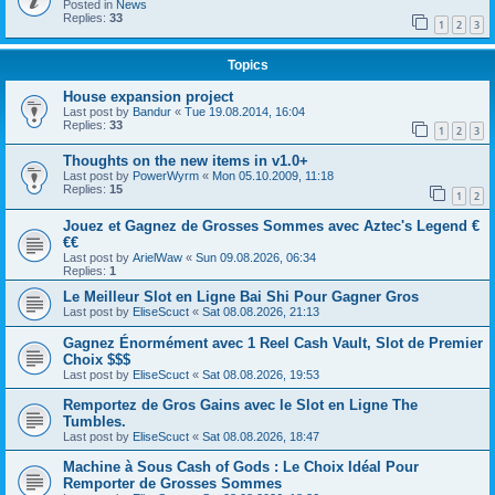
Posted in
News
Replies:
33
1
2
3
Topics
House expansion project
Last post by
Bandur
«
Tue 19.08.2014, 16:04
Replies:
33
1
2
3
Thoughts on the new items in v1.0+
Last post by
PowerWyrm
«
Mon 05.10.2009, 11:18
Replies:
15
1
2
Jouez et Gagnez de Grosses Sommes avec Aztec's Legend €
€€
Last post by
ArielWaw
«
Sun 09.08.2026, 06:34
Replies:
1
Le Meilleur Slot en Ligne Bai Shi Pour Gagner Gros
Last post by
EliseScuct
«
Sat 08.08.2026, 21:13
Gagnez Énormément avec 1 Reel Cash Vault, Slot de Premier
Choix $$$
Last post by
EliseScuct
«
Sat 08.08.2026, 19:53
Remportez de Gros Gains avec le Slot en Ligne The
Tumbles.
Last post by
EliseScuct
«
Sat 08.08.2026, 18:47
Machine à Sous Cash of Gods : Le Choix Idéal Pour
Remporter de Grosses Sommes