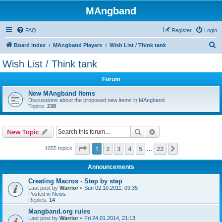
MAngband
FAQ
Register
Login
S
Board index
MAngband Players
Wish List / Think tank
e
Wish List / Think tank
a
Forum
r
c
New MAngband Items
Discussions about the proposed new items in MAngband.
h
Topics:
238
Search
Advanced search
New Topic
Page
1
of
22
1
2
3
4
5
22
Next
1055 topics
…
Announcements
Creating Macros - Step by step
Last post by
Warrior
«
Sun 02.10.2011, 09:35
Posted in
News
Replies:
14
Mangband.org rules
Last post by
Warrior
«
Fri 24.01.2014, 21:13