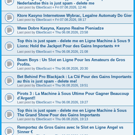
Nederlandse this is just spam - delete me
Last post by
EliseScuct
«
Fri 07.08.2026, 12:46
Ktore Kasyno Internetowe Wybrac, Legalne Automaty Do Gier
Last post by
EliseScuct
«
Fri 07.08.2026, 08:17
Www Dobre Kasyna, Kasyno Realne Pieniadze
Last post by
EliseScuct
«
Thu 06.08.2026, 23:58
Top this is just spam - delete me en Ligne Machine à Sous 9
Lions: Hold the Jackpot Pour des Gains Importants ⭐⭐
Last post by
EliseScuct
«
Thu 06.08.2026, 21:08
Beam Boys : Un Slot en Ligne Pour les Amateurs de Gros
Profits.
Last post by
EliseScuct
«
Thu 06.08.2026, 20:30
Bet Behind Pro Blackjack : La Clé Pour des Gains Importants
au this is just spam - delete me!
Last post by
EliseScuct
«
Thu 06.08.2026, 19:51
Pirots 3 : La Machine à Sous Ultime Pour Gagner Beaucoup
d'Argent!!
Last post by
EliseScuct
«
Thu 06.08.2026, 19:27
Top this is just spam - delete me en Ligne Machine à Sous
The Grand Show Pour des Gains Importants
Last post by
EliseScuct
«
Thu 06.08.2026, 19:13
Remportez de Gros Gains avec le Slot en Ligne Angel vs
Sinner €