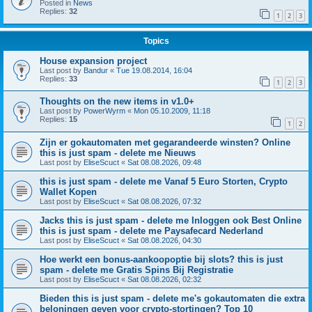
Posted in
News
Replies:
32
1
2
3
Topics
House expansion project
Last post by
Bandur
«
Tue 19.08.2014, 16:04
Replies:
33
1
2
3
Thoughts on the new items in v1.0+
Last post by
PowerWyrm
«
Mon 05.10.2009, 11:18
Replies:
15
1
2
Zijn er gokautomaten met gegarandeerde winsten? Online
this is just spam - delete me Nieuws
Last post by
EliseScuct
«
Sat 08.08.2026, 09:48
this is just spam - delete me Vanaf 5 Euro Storten, Crypto
Wallet Kopen
Last post by
EliseScuct
«
Sat 08.08.2026, 07:32
Jacks this is just spam - delete me Inloggen ook Best Online
this is just spam - delete me Paysafecard Nederland
Last post by
EliseScuct
«
Sat 08.08.2026, 04:30
Hoe werkt een bonus-aankoopoptie bij slots? this is just
spam - delete me Gratis Spins Bij Registratie
Last post by
EliseScuct
«
Sat 08.08.2026, 02:32
Bieden this is just spam - delete me's gokautomaten die extra
beloningen geven voor crypto-stortingen? Top 10