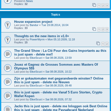
Posted in
News
Replies:
32
1
2
3
Topics
House expansion project
Last post by
Bandur
«
Tue 19.08.2014, 16:04
Replies:
33
1
2
3
Thoughts on the new items in v1.0+
Last post by
PowerWyrm
«
Mon 05.10.2009, 11:18
Replies:
15
1
2
The Grand Show : La Clé Pour des Gains Importants au this
is just spam - delete me!!
Last post by
EliseScuct
«
Sat 08.08.2026, 13:59
Jouez et Gagnez de Grosses Sommes avec Masters Of
Olympus $$$
Last post by
EliseScuct
«
Sat 08.08.2026, 10:22
Zijn er gokautomaten met gegarandeerde winsten? Online
this is just spam - delete me Nieuws
Last post by
EliseScuct
«
Sat 08.08.2026, 09:48
this is just spam - delete me Vanaf 5 Euro Storten, Crypto
Wallet Kopen
Last post by
EliseScuct
«
Sat 08.08.2026, 07:32
Jacks this is just spam - delete me Inloggen ook Best Online
this is just spam - delete me Paysafecard Nederland