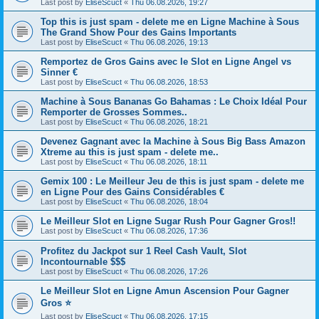
Last post by
EliseScuct
«
Thu 06.08.2026, 19:27
Top this is just spam - delete me en Ligne Machine à Sous
The Grand Show Pour des Gains Importants
Last post by
EliseScuct
«
Thu 06.08.2026, 19:13
Remportez de Gros Gains avec le Slot en Ligne Angel vs
Sinner €
Last post by
EliseScuct
«
Thu 06.08.2026, 18:53
Machine à Sous Bananas Go Bahamas : Le Choix Idéal Pour
Remporter de Grosses Sommes..
Last post by
EliseScuct
«
Thu 06.08.2026, 18:21
Devenez Gagnant avec la Machine à Sous Big Bass Amazon
Xtreme au this is just spam - delete me..
Last post by
EliseScuct
«
Thu 06.08.2026, 18:11
Gemix 100 : Le Meilleur Jeu de this is just spam - delete me
en Ligne Pour des Gains Considérables €
Last post by
EliseScuct
«
Thu 06.08.2026, 18:04
Le Meilleur Slot en Ligne Sugar Rush Pour Gagner Gros!!
Last post by
EliseScuct
«
Thu 06.08.2026, 17:36
Profitez du Jackpot sur 1 Reel Cash Vault, Slot
Incontournable $$$
Last post by
EliseScuct
«
Thu 06.08.2026, 17:26
Le Meilleur Slot en Ligne Amun Ascension Pour Gagner
Gros ⭐
Last post by
EliseScuct
«
Thu 06.08.2026, 17:15