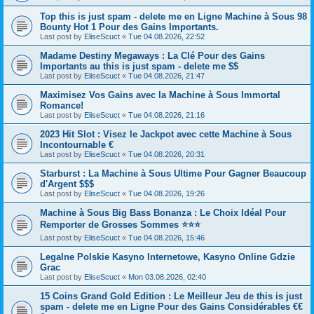
Top this is just spam - delete me en Ligne Machine à Sous 98
Bounty Hot 1 Pour des Gains Importants.
Last post by
EliseScuct
«
Tue 04.08.2026, 22:52
Madame Destiny Megaways : La Clé Pour des Gains
Importants au this is just spam - delete me $$
Last post by
EliseScuct
«
Tue 04.08.2026, 21:47
Maximisez Vos Gains avec la Machine à Sous Immortal
Romance!
Last post by
EliseScuct
«
Tue 04.08.2026, 21:16
2023 Hit Slot : Visez le Jackpot avec cette Machine à Sous
Incontournable €
Last post by
EliseScuct
«
Tue 04.08.2026, 20:31
Starburst : La Machine à Sous Ultime Pour Gagner Beaucoup
d'Argent $$$
Last post by
EliseScuct
«
Tue 04.08.2026, 19:26
Machine à Sous Big Bass Bonanza : Le Choix Idéal Pour
Remporter de Grosses Sommes ⭐⭐⭐
Last post by
EliseScuct
«
Tue 04.08.2026, 15:46
Legalne Polskie Kasyno Internetowe, Kasyno Online Gdzie
Grac
Last post by
EliseScuct
«
Mon 03.08.2026, 02:40
15 Coins Grand Gold Edition : Le Meilleur Jeu de this is just
spam - delete me en Ligne Pour des Gains Considérables €€