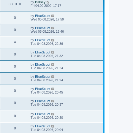
by
Billsey
331010
Fri 04.09.2009, 17:17
by
EliseScuct
0
Wed 05.08.2026, 17:59
by
EliseScuct
0
Wed 05.08.2026, 13:46
by
EliseScuct
4
Tue 04.08.2026, 22:36
by
EliseScuct
0
Tue 04.08.2026, 21:32
by
EliseScuct
0
Tue 04.08.2026, 21:24
by
EliseScuct
0
Tue 04.08.2026, 21:24
by
EliseScuct
0
Tue 04.08.2026, 20:45
by
EliseScuct
0
Tue 04.08.2026, 20:37
by
EliseScuct
0
Tue 04.08.2026, 20:30
by
EliseScuct
0
Tue 04.08.2026, 20:04