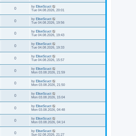
by
EliseScuct
0
Tue 04.08.2026, 20:01
by
EliseScuct
0
Tue 04.08.2026, 19:56
by
EliseScuct
0
Tue 04.08.2026, 19:43
by
EliseScuct
0
Tue 04.08.2026, 19:33
by
EliseScuct
0
Tue 04.08.2026, 15:57
by
EliseScuct
0
Mon 03.08.2026, 21:59
by
EliseScuct
0
Mon 03.08.2026, 21:50
by
EliseScuct
0
Mon 03.08.2026, 15:04
by
EliseScuct
0
Mon 03.08.2026, 04:48
by
EliseScuct
0
Mon 03.08.2026, 04:14
by
EliseScuct
0
Sun 02.08.2026, 21:27