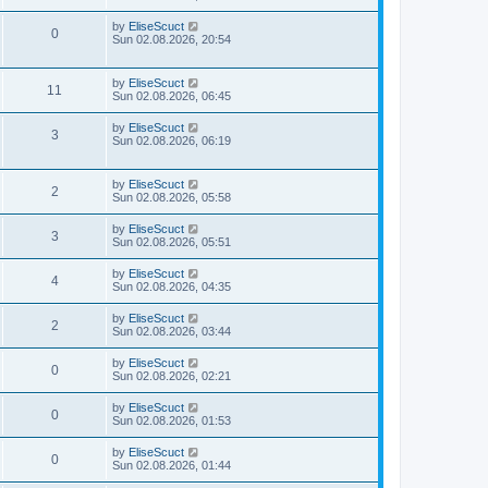
by
EliseScuct
0
Sun 02.08.2026, 20:54
by
EliseScuct
11
Sun 02.08.2026, 06:45
by
EliseScuct
3
Sun 02.08.2026, 06:19
by
EliseScuct
2
Sun 02.08.2026, 05:58
by
EliseScuct
3
Sun 02.08.2026, 05:51
by
EliseScuct
4
Sun 02.08.2026, 04:35
by
EliseScuct
2
Sun 02.08.2026, 03:44
by
EliseScuct
0
Sun 02.08.2026, 02:21
by
EliseScuct
0
Sun 02.08.2026, 01:53
by
EliseScuct
0
Sun 02.08.2026, 01:44