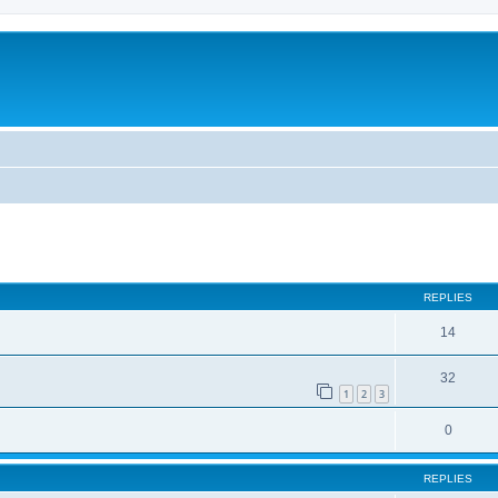
ed search
REPLIES
14
32
1
2
3
0
REPLIES