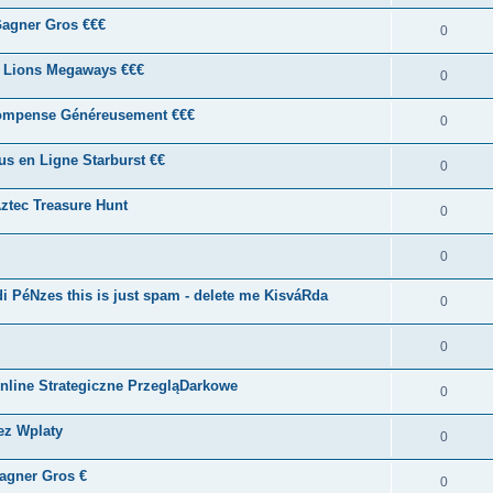
Gagner Gros €€€
0
5 Lions Megaways €€€
0
compense Généreusement €€€
0
us en Ligne Starburst €€
0
ztec Treasure Hunt
0
0
i PéNzes this is just spam - delete me KisváRda
0
0
 Online Strategiczne PrzegląDarkowe
0
ez Wplaty
0
agner Gros €
0