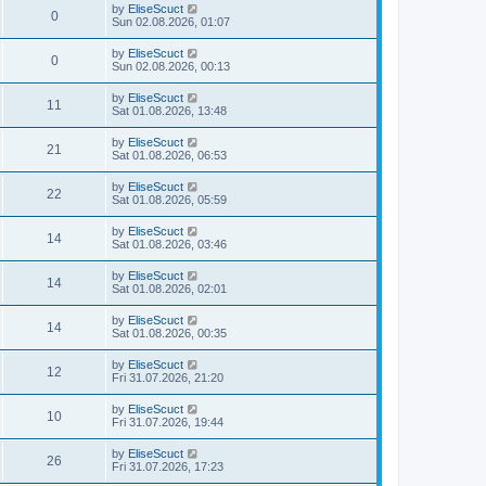
by
EliseScuct
0
Sun 02.08.2026, 01:07
by
EliseScuct
0
Sun 02.08.2026, 00:13
by
EliseScuct
11
Sat 01.08.2026, 13:48
by
EliseScuct
21
Sat 01.08.2026, 06:53
by
EliseScuct
22
Sat 01.08.2026, 05:59
by
EliseScuct
14
Sat 01.08.2026, 03:46
by
EliseScuct
14
Sat 01.08.2026, 02:01
by
EliseScuct
14
Sat 01.08.2026, 00:35
by
EliseScuct
12
Fri 31.07.2026, 21:20
by
EliseScuct
10
Fri 31.07.2026, 19:44
by
EliseScuct
26
Fri 31.07.2026, 17:23