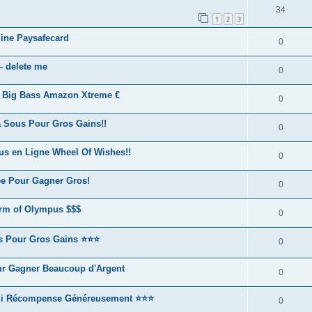
34
1
2
3
line Paysafecard
0
- delete me
0
e Big Bass Amazon Xtreme €
0
à Sous Pour Gros Gains!!
0
ous en Ligne Wheel Of Wishes!!
0
ée Pour Gagner Gros!
0
rm of Olympus $$$
0
us Pour Gros Gains ⭐⭐⭐
0
ur Gagner Beaucoup d'Argent
0
 Qui Récompense Généreusement ⭐⭐⭐
0