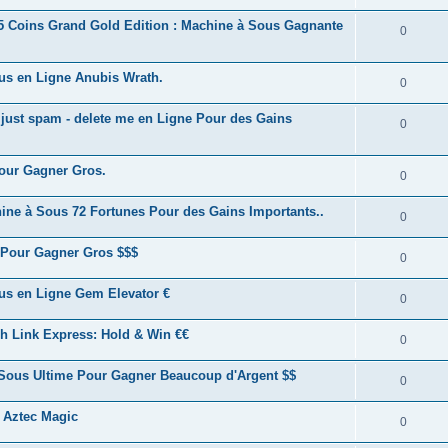
 15 Coins Grand Gold Edition : Machine à Sous Gagnante
0
ous en Ligne Anubis Wrath.
0
s just spam - delete me en Ligne Pour des Gains
0
Pour Gagner Gros.
0
hine à Sous 72 Fortunes Pour des Gains Importants..
0
e Pour Gagner Gros $$$
0
ous en Ligne Gem Elevator €
0
 Link Express: Hold & Win €€
0
 Sous Ultime Pour Gagner Beaucoup d'Argent $$
0
 Aztec Magic
0