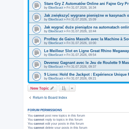
Stare Gry Z Automatów Online ani Fajne Gry P
by
EliseScuct
» Fri 31.07.2026, 16:34
Jak zwiększyć wygrane pieniężne w kasynach 
by
EliseScuct
» Fri 31.07.2026, 15:09
Jak wygrać duże pieniądze na automatach onli
by
EliseScuct
» Fri 31.07.2026, 10:44
Profitez de Gains Massifs avec la Machine à
by
EliseScuct
» Fri 31.07.2026, 10:00
Le Meilleur Slot en Ligne Great Rhino Megawa
by
EliseScuct
» Fri 31.07.2026, 09:54
Devenez Gagnant avec le Jeu de Roulette 9 Masks
by
EliseScuct
» Fri 31.07.2026, 09:37
9 Lions: Hold the Jackpot : Expérience Unique 
by
EliseScuct
» Fri 31.07.2026, 09:21
New Topic
Return to Board Index
FORUM PERMISSIONS
You
cannot
post new topics in this forum
You
cannot
reply to topics in this forum
You
cannot
edit your posts in this forum
You
cannot
delete your posts in this forum