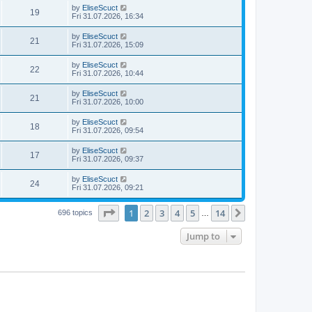
by
EliseScuct
19
Fri 31.07.2026, 16:34
by
EliseScuct
21
Fri 31.07.2026, 15:09
by
EliseScuct
22
Fri 31.07.2026, 10:44
by
EliseScuct
21
Fri 31.07.2026, 10:00
by
EliseScuct
18
Fri 31.07.2026, 09:54
by
EliseScuct
17
Fri 31.07.2026, 09:37
by
EliseScuct
24
Fri 31.07.2026, 09:21
Page
1
of
14
1
2
3
4
5
14
Next
696 topics
…
Jump to