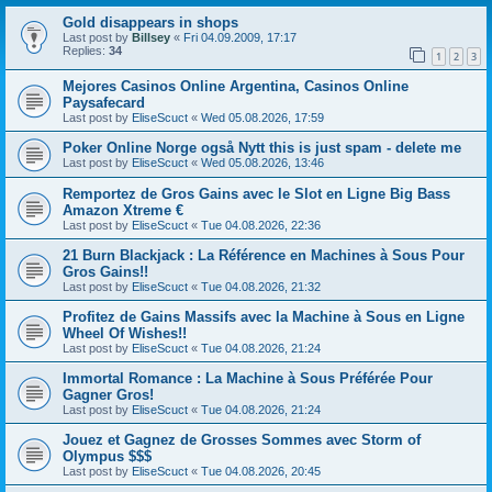
Gold disappears in shops
Last post by
Billsey
«
Fri 04.09.2009, 17:17
Replies:
34
1
2
3
Mejores Casinos Online Argentina, Casinos Online
Paysafecard
Last post by
EliseScuct
«
Wed 05.08.2026, 17:59
Poker Online Norge også Nytt this is just spam - delete me
Last post by
EliseScuct
«
Wed 05.08.2026, 13:46
Remportez de Gros Gains avec le Slot en Ligne Big Bass
Amazon Xtreme €
Last post by
EliseScuct
«
Tue 04.08.2026, 22:36
21 Burn Blackjack : La Référence en Machines à Sous Pour
Gros Gains!!
Last post by
EliseScuct
«
Tue 04.08.2026, 21:32
Profitez de Gains Massifs avec la Machine à Sous en Ligne
Wheel Of Wishes!!
Last post by
EliseScuct
«
Tue 04.08.2026, 21:24
Immortal Romance : La Machine à Sous Préférée Pour
Gagner Gros!
Last post by
EliseScuct
«
Tue 04.08.2026, 21:24
Jouez et Gagnez de Grosses Sommes avec Storm of
Olympus $$$
Last post by
EliseScuct
«
Tue 04.08.2026, 20:45