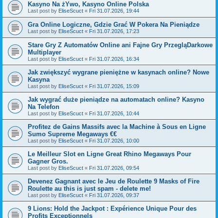
Kasyno Na żYwo, Kasyno Online Polska
Last post by
EliseScuct
«
Fri 31.07.2026, 19:44
Gra Online Logiczne, Gdzie Grać W Pokera Na Pieniądze
Last post by
EliseScuct
«
Fri 31.07.2026, 17:23
Stare Gry Z Automatów Online ani Fajne Gry PrzegląDarkowe
Multiplayer
Last post by
EliseScuct
«
Fri 31.07.2026, 16:34
Jak zwiększyć wygrane pieniężne w kasynach online? Nowe
Kasyna
Last post by
EliseScuct
«
Fri 31.07.2026, 15:09
Jak wygrać duże pieniądze na automatach online? Kasyno
Na Telefon
Last post by
EliseScuct
«
Fri 31.07.2026, 10:44
Profitez de Gains Massifs avec la Machine à Sous en Ligne
Sumo Supreme Megaways €€
Last post by
EliseScuct
«
Fri 31.07.2026, 10:00
Le Meilleur Slot en Ligne Great Rhino Megaways Pour
Gagner Gros.
Last post by
EliseScuct
«
Fri 31.07.2026, 09:54
Devenez Gagnant avec le Jeu de Roulette 9 Masks of Fire
Roulette au this is just spam - delete me!
Last post by
EliseScuct
«
Fri 31.07.2026, 09:37
9 Lions: Hold the Jackpot : Expérience Unique Pour des
Profits Exceptionnels