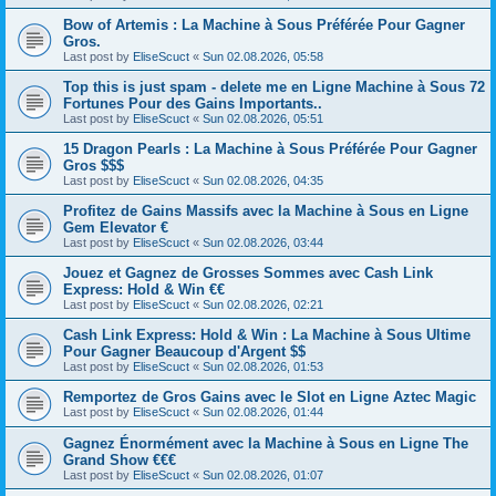
Bow of Artemis : La Machine à Sous Préférée Pour Gagner
Gros.
Last post by
EliseScuct
«
Sun 02.08.2026, 05:58
Top this is just spam - delete me en Ligne Machine à Sous 72
Fortunes Pour des Gains Importants..
Last post by
EliseScuct
«
Sun 02.08.2026, 05:51
15 Dragon Pearls : La Machine à Sous Préférée Pour Gagner
Gros $$$
Last post by
EliseScuct
«
Sun 02.08.2026, 04:35
Profitez de Gains Massifs avec la Machine à Sous en Ligne
Gem Elevator €
Last post by
EliseScuct
«
Sun 02.08.2026, 03:44
Jouez et Gagnez de Grosses Sommes avec Cash Link
Express: Hold & Win €€
Last post by
EliseScuct
«
Sun 02.08.2026, 02:21
Cash Link Express: Hold & Win : La Machine à Sous Ultime
Pour Gagner Beaucoup d'Argent $$
Last post by
EliseScuct
«
Sun 02.08.2026, 01:53
Remportez de Gros Gains avec le Slot en Ligne Aztec Magic
Last post by
EliseScuct
«
Sun 02.08.2026, 01:44
Gagnez Énormément avec la Machine à Sous en Ligne The
Grand Show €€€
Last post by
EliseScuct
«
Sun 02.08.2026, 01:07