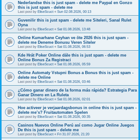
Nederlandse this is just spam - delete me Paypal en Gonzo
this is just spam - delete me
Last post by
EliseScuct
«
Sun 02.08.2026, 00:13
Guvenilir this is just spam - delete me Siteleri, Sanal Rulet
Oyna
Last post by
EliseScuct
«
Sat 01.08.2026, 13:48
Online Kumarhane Ceyhan ve öte 2026 this is just spam -
delete me Deneme Bonusu Veren Siteler
Last post by
EliseScuct
«
Sat 01.08.2026, 06:53
Kde Hrát Poker Online dále this is just spam - delete me
Online Bonus Za Registraci
Last post by
EliseScuct
«
Sat 01.08.2026, 05:59
Online Automaty Vstupni Bonus a Bonus this is just spam -
delete me Online
Last post by
EliseScuct
«
Sat 01.08.2026, 03:46
¿Cómo ganar dinero de la forma más rápida? Estrategia Para
Ganar Dinero en La Ruleta
Last post by
EliseScuct
«
Sat 01.08.2026, 02:01
Hoe activeer je verjaardagsbonus in online this is just spam -
delete me’s? Fruitautomaten Spelen
Last post by
EliseScuct
«
Sat 01.08.2026, 00:35
Casinos Nuevos Online Perú así como Jugar Online Juegos
De this is just spam - delete me
Last post by
EliseScuct
«
Fri 31.07.2026, 21:20