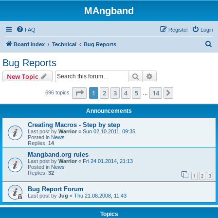
MAngband
FAQ
Register
Login
S
Board index
Technical
Bug Reports
e
Bug Reports
a
Search
Advanced search
New Topic
r
c
Page
1
of
14
1
2
3
4
5
14
Next
696 topics
…
h
Announcements
Creating Macros - Step by step
Last post by
Warrior
«
Sun 02.10.2011, 09:35
Posted in
News
Replies:
14
Mangband.org rules
Last post by
Warrior
«
Fri 24.01.2014, 21:13
Posted in
News
Replies:
32
1
2
3
Bug Report Forum
Last post by
Jug
«
Thu 21.08.2008, 11:43
Topics