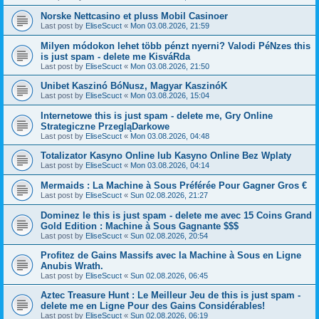
Norske Nettcasino et pluss Mobil Casinoer
Last post by
EliseScuct
«
Mon 03.08.2026, 21:59
Milyen módokon lehet több pénzt nyerni? Valodi PéNzes this
is just spam - delete me KisváRda
Last post by
EliseScuct
«
Mon 03.08.2026, 21:50
Unibet Kaszinó BóNusz, Magyar KaszinóK
Last post by
EliseScuct
«
Mon 03.08.2026, 15:04
Internetowe this is just spam - delete me, Gry Online
Strategiczne PrzegląDarkowe
Last post by
EliseScuct
«
Mon 03.08.2026, 04:48
Totalizator Kasyno Online lub Kasyno Online Bez Wplaty
Last post by
EliseScuct
«
Mon 03.08.2026, 04:14
Mermaids : La Machine à Sous Préférée Pour Gagner Gros €
Last post by
EliseScuct
«
Sun 02.08.2026, 21:27
Dominez le this is just spam - delete me avec 15 Coins Grand
Gold Edition : Machine à Sous Gagnante $$$
Last post by
EliseScuct
«
Sun 02.08.2026, 20:54
Profitez de Gains Massifs avec la Machine à Sous en Ligne
Anubis Wrath.
Last post by
EliseScuct
«
Sun 02.08.2026, 06:45
Aztec Treasure Hunt : Le Meilleur Jeu de this is just spam -
delete me en Ligne Pour des Gains Considérables!
Last post by
EliseScuct
«
Sun 02.08.2026, 06:19