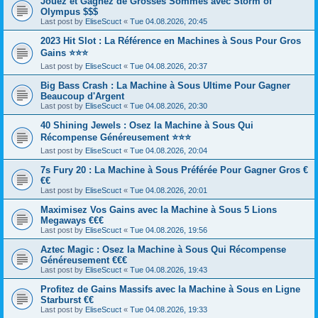
Jouez et Gagnez de Grosses Sommes avec Storm of
Olympus $$$
Last post by
EliseScuct
«
Tue 04.08.2026, 20:45
2023 Hit Slot : La Référence en Machines à Sous Pour Gros
Gains ⭐⭐⭐
Last post by
EliseScuct
«
Tue 04.08.2026, 20:37
Big Bass Crash : La Machine à Sous Ultime Pour Gagner
Beaucoup d'Argent
Last post by
EliseScuct
«
Tue 04.08.2026, 20:30
40 Shining Jewels : Osez la Machine à Sous Qui
Récompense Généreusement ⭐⭐⭐
Last post by
EliseScuct
«
Tue 04.08.2026, 20:04
7s Fury 20 : La Machine à Sous Préférée Pour Gagner Gros €
€€
Last post by
EliseScuct
«
Tue 04.08.2026, 20:01
Maximisez Vos Gains avec la Machine à Sous 5 Lions
Megaways €€€
Last post by
EliseScuct
«
Tue 04.08.2026, 19:56
Aztec Magic : Osez la Machine à Sous Qui Récompense
Généreusement €€€
Last post by
EliseScuct
«
Tue 04.08.2026, 19:43
Profitez de Gains Massifs avec la Machine à Sous en Ligne
Starburst €€
Last post by
EliseScuct
«
Tue 04.08.2026, 19:33