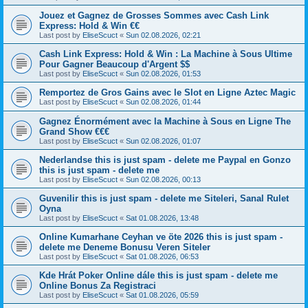
Jouez et Gagnez de Grosses Sommes avec Cash Link
Express: Hold & Win €€
Last post by
EliseScuct
«
Sun 02.08.2026, 02:21
Cash Link Express: Hold & Win : La Machine à Sous Ultime
Pour Gagner Beaucoup d'Argent $$
Last post by
EliseScuct
«
Sun 02.08.2026, 01:53
Remportez de Gros Gains avec le Slot en Ligne Aztec Magic
Last post by
EliseScuct
«
Sun 02.08.2026, 01:44
Gagnez Énormément avec la Machine à Sous en Ligne The
Grand Show €€€
Last post by
EliseScuct
«
Sun 02.08.2026, 01:07
Nederlandse this is just spam - delete me Paypal en Gonzo
this is just spam - delete me
Last post by
EliseScuct
«
Sun 02.08.2026, 00:13
Guvenilir this is just spam - delete me Siteleri, Sanal Rulet
Oyna
Last post by
EliseScuct
«
Sat 01.08.2026, 13:48
Online Kumarhane Ceyhan ve öte 2026 this is just spam -
delete me Deneme Bonusu Veren Siteler
Last post by
EliseScuct
«
Sat 01.08.2026, 06:53
Kde Hrát Poker Online dále this is just spam - delete me
Online Bonus Za Registraci
Last post by
EliseScuct
«
Sat 01.08.2026, 05:59