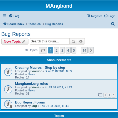
MAngband
FAQ
Register
Login
S
Board index
Technical
Bug Reports
e
Bug Reports
a
Search
Advanced search
New Topic
r
c
Page
1
of
14
1
2
3
4
5
14
Next
700 topics
…
h
Announcements
Creating Macros - Step by step
Last post by
Warrior
«
Sun 02.10.2011, 09:35
Posted in
News
Replies:
14
Mangband.org rules
Last post by
Warrior
«
Fri 24.01.2014, 21:13
Posted in
News
Replies:
32
1
2
3
Bug Report Forum
Last post by
Jug
«
Thu 21.08.2008, 11:43
Topics