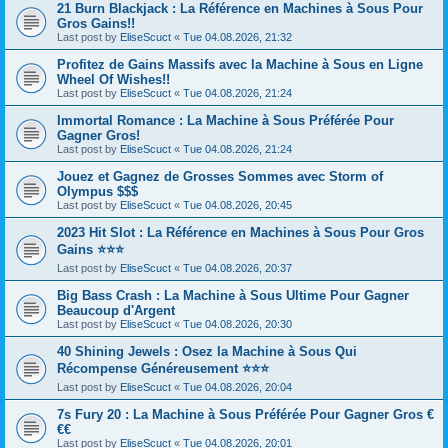
21 Burn Blackjack : La Référence en Machines à Sous Pour
Gros Gains!!
Last post by
EliseScuct
«
Tue 04.08.2026, 21:32
Profitez de Gains Massifs avec la Machine à Sous en Ligne
Wheel Of Wishes!!
Last post by
EliseScuct
«
Tue 04.08.2026, 21:24
Immortal Romance : La Machine à Sous Préférée Pour
Gagner Gros!
Last post by
EliseScuct
«
Tue 04.08.2026, 21:24
Jouez et Gagnez de Grosses Sommes avec Storm of
Olympus $$$
Last post by
EliseScuct
«
Tue 04.08.2026, 20:45
2023 Hit Slot : La Référence en Machines à Sous Pour Gros
Gains ⭐⭐⭐
Last post by
EliseScuct
«
Tue 04.08.2026, 20:37
Big Bass Crash : La Machine à Sous Ultime Pour Gagner
Beaucoup d'Argent
Last post by
EliseScuct
«
Tue 04.08.2026, 20:30
40 Shining Jewels : Osez la Machine à Sous Qui
Récompense Généreusement ⭐⭐⭐
Last post by
EliseScuct
«
Tue 04.08.2026, 20:04
7s Fury 20 : La Machine à Sous Préférée Pour Gagner Gros €
€€
Last post by
EliseScuct
«
Tue 04.08.2026, 20:01