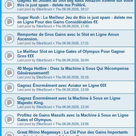
Gagnez en Jouant au Slot Big Bass Amazon Xtreme sur votre
this is just spam - delete me Préféré.
Last post by
EliseScuct
«
Thu 06.08.2026, 18:17
Sugar Rush : Le Meilleur Jeu de this is just spam - delete me
en Ligne Pour des Gains Considérables €€
Last post by
EliseScuct
«
Thu 06.08.2026, 17:40
Remportez de Gros Gains avec le Slot en Ligne Amun
Ascension.
Last post by
EliseScuct
«
Thu 06.08.2026, 17:21
Le Meilleur Slot en Ligne Gates of Olympus Pour Gagner
Gros €€€
Last post by
EliseScuct
«
Thu 06.08.2026, 16:04
40 Mega Hotfire : Osez la Machine à Sous Qui Récompense
Généreusement!!
Last post by
EliseScuct
«
Thu 06.08.2026, 15:15
Gagnez Énormément avec Aviator en Ligne €€€
Last post by
EliseScuct
«
Thu 06.08.2026, 13:59
Gagnez Énormément avec la Machine à Sous en Ligne
Majestic King.
Last post by
EliseScuct
«
Thu 06.08.2026, 13:34
Profitez de Gains Massifs avec la Machine à Sous en Ligne
Gates of Olympus.
Last post by
EliseScuct
«
Thu 06.08.2026, 13:06
Great Rhino Megaways : La Clé Pour des Gains Importants