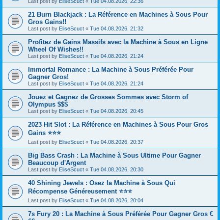
Last post by
EliseScuct
«
Tue 04.08.2026, 22:36
21 Burn Blackjack : La Référence en Machines à Sous Pour
Gros Gains!!
Last post by
EliseScuct
«
Tue 04.08.2026, 21:32
Profitez de Gains Massifs avec la Machine à Sous en Ligne
Wheel Of Wishes!!
Last post by
EliseScuct
«
Tue 04.08.2026, 21:24
Immortal Romance : La Machine à Sous Préférée Pour
Gagner Gros!
Last post by
EliseScuct
«
Tue 04.08.2026, 21:24
Jouez et Gagnez de Grosses Sommes avec Storm of
Olympus $$$
Last post by
EliseScuct
«
Tue 04.08.2026, 20:45
2023 Hit Slot : La Référence en Machines à Sous Pour Gros
Gains ⭐⭐⭐
Last post by
EliseScuct
«
Tue 04.08.2026, 20:37
Big Bass Crash : La Machine à Sous Ultime Pour Gagner
Beaucoup d'Argent
Last post by
EliseScuct
«
Tue 04.08.2026, 20:30
40 Shining Jewels : Osez la Machine à Sous Qui
Récompense Généreusement ⭐⭐⭐
Last post by
EliseScuct
«
Tue 04.08.2026, 20:04
7s Fury 20 : La Machine à Sous Préférée Pour Gagner Gros €