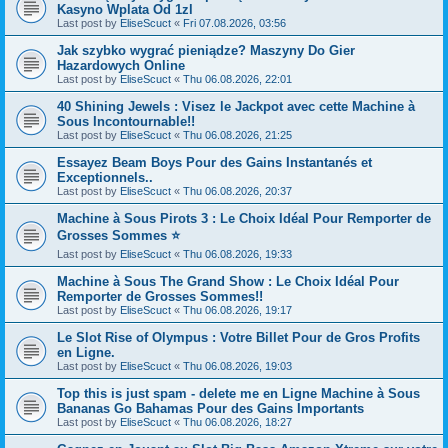
Kasyno Wplata Od 1zl
Last post by
EliseScuct
«
Fri 07.08.2026, 03:56
Jak szybko wygrać pieniądze? Maszyny Do Gier
Hazardowych Online
Last post by
EliseScuct
«
Thu 06.08.2026, 22:01
40 Shining Jewels : Visez le Jackpot avec cette Machine à
Sous Incontournable!!
Last post by
EliseScuct
«
Thu 06.08.2026, 21:25
Essayez Beam Boys Pour des Gains Instantanés et
Exceptionnels..
Last post by
EliseScuct
«
Thu 06.08.2026, 20:37
Machine à Sous Pirots 3 : Le Choix Idéal Pour Remporter de
Grosses Sommes ⭐
Last post by
EliseScuct
«
Thu 06.08.2026, 19:33
Machine à Sous The Grand Show : Le Choix Idéal Pour
Remporter de Grosses Sommes!!
Last post by
EliseScuct
«
Thu 06.08.2026, 19:17
Le Slot Rise of Olympus : Votre Billet Pour de Gros Profits
en Ligne.
Last post by
EliseScuct
«
Thu 06.08.2026, 19:03
Top this is just spam - delete me en Ligne Machine à Sous
Bananas Go Bahamas Pour des Gains Importants
Last post by
EliseScuct
«
Thu 06.08.2026, 18:27