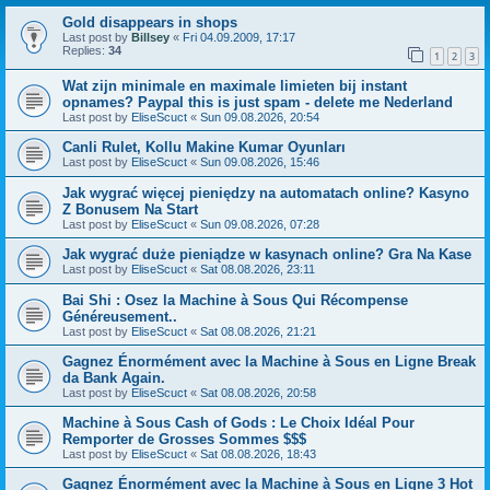
Gold disappears in shops
Last post by
Billsey
«
Fri 04.09.2009, 17:17
Replies:
34
1
2
3
Wat zijn minimale en maximale limieten bij instant
opnames? Paypal this is just spam - delete me Nederland
Last post by
EliseScuct
«
Sun 09.08.2026, 20:54
Canli Rulet, Kollu Makine Kumar Oyunları
Last post by
EliseScuct
«
Sun 09.08.2026, 15:46
Jak wygrać więcej pieniędzy na automatach online? Kasyno
Z Bonusem Na Start
Last post by
EliseScuct
«
Sun 09.08.2026, 07:28
Jak wygrać duże pieniądze w kasynach online? Gra Na Kase
Last post by
EliseScuct
«
Sat 08.08.2026, 23:11
Bai Shi : Osez la Machine à Sous Qui Récompense
Généreusement..
Last post by
EliseScuct
«
Sat 08.08.2026, 21:21
Gagnez Énormément avec la Machine à Sous en Ligne Break
da Bank Again.
Last post by
EliseScuct
«
Sat 08.08.2026, 20:58
Machine à Sous Cash of Gods : Le Choix Idéal Pour
Remporter de Grosses Sommes $$$
Last post by
EliseScuct
«
Sat 08.08.2026, 18:43
Gagnez Énormément avec la Machine à Sous en Ligne 3 Hot