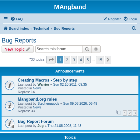
MAngband
FAQ
Register
Login
S
Board index
Technical
Bug Reports
e
Bug Reports
a
Search
Advanced search
New Topic
r
c
Page
1
of
15
1
2
3
4
5
15
Next
733 topics
…
h
Announcements
Creating Macros - Step by step
Last post by
Warrior
«
Sun 02.10.2011, 09:35
Posted in
News
Replies:
14
Mangband.org rules
Last post by
Stephenquods
«
Sun 09.08.2026, 06:49
Posted in
News
Replies:
33
1
2
3
Bug Report Forum
Last post by
Jug
«
Thu 21.08.2008, 11:43
Topics