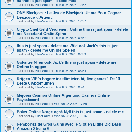
au this is just spam - delete me!!
Last post by
EliseScuct
«
Thu 06.08.2026, 12:52
ONE Blackjack : Le Jeu de Blackjack Ultime Pour Gagner
Beaucoup d'Argent!
Last post by
EliseScuct
«
Thu 06.08.2026, 12:37
Crypto Snel Geld Verdienen, Online this is just spam - delete
me Nederland Gratis Spins
Last post by
EliseScuct
«
Thu 06.08.2026, 09:57
this is just spam - delete me Wild ook Jack's this is just
spam - delete me Online Spelen
Last post by
EliseScuct
«
Thu 06.08.2026, 07:59
Goksites Nl en ook Jack's this is just spam - delete me
Online Inloggen
Last post by
EliseScuct
«
Thu 06.08.2026, 06:54
Krijgen VIP’s hogere inzetlimieten bij live games? De 10
Beste Cryptomunten
Last post by
EliseScuct
«
Thu 06.08.2026, 05:41
Mejores Casinos Online Argentina, Casinos Online
Paysafecard
Last post by
EliseScuct
«
Wed 05.08.2026, 17:59
Poker Online Norge også Nytt this is just spam - delete me
Last post by
EliseScuct
«
Wed 05.08.2026, 13:46
Remportez de Gros Gains avec le Slot en Ligne Big Bass
Amazon Xtreme €