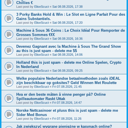
Chillies €
Last post by
EliseScuct
«
Sat 08.08.2026, 17:38
3 Porky Banks Hold & Win : Le Slot en Ligne Parfait Pour des
Gains Substantiels.
Last post by
EliseScuct
«
Sat 08.08.2026, 17:20
Machine à Sous 36 Coins : Le Choix Idéal Pour Remporter de
Grosses Sommes €€€
Last post by
EliseScuct
«
Sat 08.08.2026, 16:36
Devenez Gagnant avec la Machine à Sous The Grand Show
au this is just spam - delete me $$
Last post by
EliseScuct
«
Sat 08.08.2026, 14:06
Holland this is just spam - delete me Online Spelen, Crypto
In Nederland
Last post by
EliseScuct
«
Sat 08.08.2026, 09:25
Welke populaire Nederlandse betaalmethoden zoals iDEAL
zijn beschikbaar op goksites? Geld Winnen Met Roulette
Last post by
EliseScuct
«
Fri 07.08.2026, 21:45
Hva er den beste måten å vinne penger på? Online
Spilleautomater Raskt Uttak
Last post by
EliseScuct
«
Fri 07.08.2026, 14:47
Norske Nettcasinoer et pluss this is just spam - delete me
Sider Med Bonus
Last post by
EliseScuct
«
Fri 07.08.2026, 11:26
Jak zwiększyć wygrane pieniężne w kasynach online?