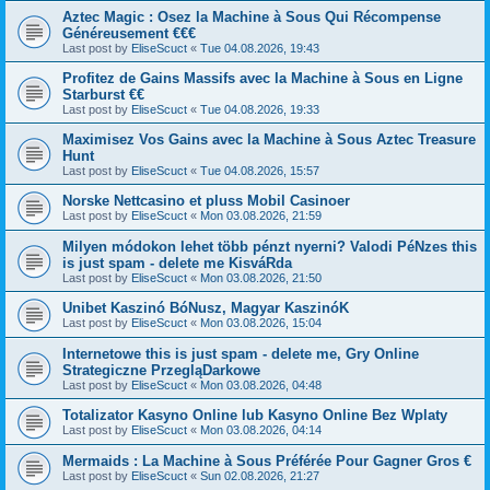
Aztec Magic : Osez la Machine à Sous Qui Récompense
Généreusement €€€
Last post by
EliseScuct
«
Tue 04.08.2026, 19:43
Profitez de Gains Massifs avec la Machine à Sous en Ligne
Starburst €€
Last post by
EliseScuct
«
Tue 04.08.2026, 19:33
Maximisez Vos Gains avec la Machine à Sous Aztec Treasure
Hunt
Last post by
EliseScuct
«
Tue 04.08.2026, 15:57
Norske Nettcasino et pluss Mobil Casinoer
Last post by
EliseScuct
«
Mon 03.08.2026, 21:59
Milyen módokon lehet több pénzt nyerni? Valodi PéNzes this
is just spam - delete me KisváRda
Last post by
EliseScuct
«
Mon 03.08.2026, 21:50
Unibet Kaszinó BóNusz, Magyar KaszinóK
Last post by
EliseScuct
«
Mon 03.08.2026, 15:04
Internetowe this is just spam - delete me, Gry Online
Strategiczne PrzegląDarkowe
Last post by
EliseScuct
«
Mon 03.08.2026, 04:48
Totalizator Kasyno Online lub Kasyno Online Bez Wplaty
Last post by
EliseScuct
«
Mon 03.08.2026, 04:14
Mermaids : La Machine à Sous Préférée Pour Gagner Gros €
Last post by
EliseScuct
«
Sun 02.08.2026, 21:27