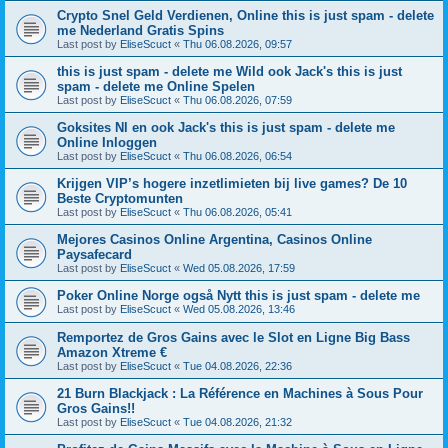
Crypto Snel Geld Verdienen, Online this is just spam - delete
me Nederland Gratis Spins
Last post by
EliseScuct
«
Thu 06.08.2026, 09:57
this is just spam - delete me Wild ook Jack's this is just
spam - delete me Online Spelen
Last post by
EliseScuct
«
Thu 06.08.2026, 07:59
Goksites Nl en ook Jack's this is just spam - delete me
Online Inloggen
Last post by
EliseScuct
«
Thu 06.08.2026, 06:54
Krijgen VIP’s hogere inzetlimieten bij live games? De 10
Beste Cryptomunten
Last post by
EliseScuct
«
Thu 06.08.2026, 05:41
Mejores Casinos Online Argentina, Casinos Online
Paysafecard
Last post by
EliseScuct
«
Wed 05.08.2026, 17:59
Poker Online Norge også Nytt this is just spam - delete me
Last post by
EliseScuct
«
Wed 05.08.2026, 13:46
Remportez de Gros Gains avec le Slot en Ligne Big Bass
Amazon Xtreme €
Last post by
EliseScuct
«
Tue 04.08.2026, 22:36
21 Burn Blackjack : La Référence en Machines à Sous Pour
Gros Gains!!
Last post by
EliseScuct
«
Tue 04.08.2026, 21:32