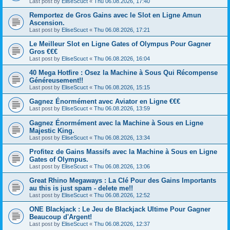
Last post by
EliseScuct
«
Thu 06.08.2026, 17:40
Remportez de Gros Gains avec le Slot en Ligne Amun
Ascension.
Last post by
EliseScuct
«
Thu 06.08.2026, 17:21
Le Meilleur Slot en Ligne Gates of Olympus Pour Gagner
Gros €€€
Last post by
EliseScuct
«
Thu 06.08.2026, 16:04
40 Mega Hotfire : Osez la Machine à Sous Qui Récompense
Généreusement!!
Last post by
EliseScuct
«
Thu 06.08.2026, 15:15
Gagnez Énormément avec Aviator en Ligne €€€
Last post by
EliseScuct
«
Thu 06.08.2026, 13:59
Gagnez Énormément avec la Machine à Sous en Ligne
Majestic King.
Last post by
EliseScuct
«
Thu 06.08.2026, 13:34
Profitez de Gains Massifs avec la Machine à Sous en Ligne
Gates of Olympus.
Last post by
EliseScuct
«
Thu 06.08.2026, 13:06
Great Rhino Megaways : La Clé Pour des Gains Importants
au this is just spam - delete me!!
Last post by
EliseScuct
«
Thu 06.08.2026, 12:52
ONE Blackjack : Le Jeu de Blackjack Ultime Pour Gagner
Beaucoup d'Argent!
Last post by
EliseScuct
«
Thu 06.08.2026, 12:37