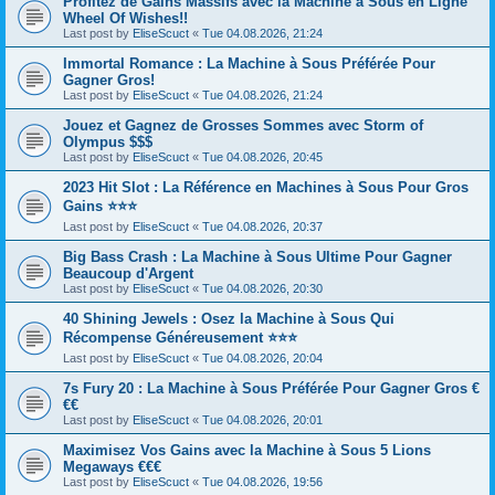
Profitez de Gains Massifs avec la Machine à Sous en Ligne
Wheel Of Wishes!!
Last post by
EliseScuct
«
Tue 04.08.2026, 21:24
Immortal Romance : La Machine à Sous Préférée Pour
Gagner Gros!
Last post by
EliseScuct
«
Tue 04.08.2026, 21:24
Jouez et Gagnez de Grosses Sommes avec Storm of
Olympus $$$
Last post by
EliseScuct
«
Tue 04.08.2026, 20:45
2023 Hit Slot : La Référence en Machines à Sous Pour Gros
Gains ⭐⭐⭐
Last post by
EliseScuct
«
Tue 04.08.2026, 20:37
Big Bass Crash : La Machine à Sous Ultime Pour Gagner
Beaucoup d'Argent
Last post by
EliseScuct
«
Tue 04.08.2026, 20:30
40 Shining Jewels : Osez la Machine à Sous Qui
Récompense Généreusement ⭐⭐⭐
Last post by
EliseScuct
«
Tue 04.08.2026, 20:04
7s Fury 20 : La Machine à Sous Préférée Pour Gagner Gros €
€€
Last post by
EliseScuct
«
Tue 04.08.2026, 20:01
Maximisez Vos Gains avec la Machine à Sous 5 Lions
Megaways €€€
Last post by
EliseScuct
«
Tue 04.08.2026, 19:56