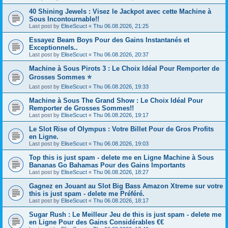
40 Shining Jewels : Visez le Jackpot avec cette Machine à
Sous Incontournable!!
Last post by
EliseScuct
«
Thu 06.08.2026, 21:25
Essayez Beam Boys Pour des Gains Instantanés et
Exceptionnels..
Last post by
EliseScuct
«
Thu 06.08.2026, 20:37
Machine à Sous Pirots 3 : Le Choix Idéal Pour Remporter de
Grosses Sommes ⭐
Last post by
EliseScuct
«
Thu 06.08.2026, 19:33
Machine à Sous The Grand Show : Le Choix Idéal Pour
Remporter de Grosses Sommes!!
Last post by
EliseScuct
«
Thu 06.08.2026, 19:17
Le Slot Rise of Olympus : Votre Billet Pour de Gros Profits
en Ligne.
Last post by
EliseScuct
«
Thu 06.08.2026, 19:03
Top this is just spam - delete me en Ligne Machine à Sous
Bananas Go Bahamas Pour des Gains Importants
Last post by
EliseScuct
«
Thu 06.08.2026, 18:27
Gagnez en Jouant au Slot Big Bass Amazon Xtreme sur votre
this is just spam - delete me Préféré.
Last post by
EliseScuct
«
Thu 06.08.2026, 18:17
Sugar Rush : Le Meilleur Jeu de this is just spam - delete me
en Ligne Pour des Gains Considérables €€