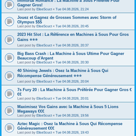
Immortal Romance : La Machine à Sous Préférée Pour
Gagner Gros!
Last post by
EliseScuct
«
Tue 04.08.2026, 21:24
Jouez et Gagnez de Grosses Sommes avec Storm of
Olympus $$$
Last post by
EliseScuct
«
Tue 04.08.2026, 20:45
2023 Hit Slot : La Référence en Machines à Sous Pour Gros
Gains ⭐⭐⭐
Last post by
EliseScuct
«
Tue 04.08.2026, 20:37
Big Bass Crash : La Machine à Sous Ultime Pour Gagner
Beaucoup d'Argent
Last post by
EliseScuct
«
Tue 04.08.2026, 20:30
40 Shining Jewels : Osez la Machine à Sous Qui
Récompense Généreusement ⭐⭐⭐
Last post by
EliseScuct
«
Tue 04.08.2026, 20:04
7s Fury 20 : La Machine à Sous Préférée Pour Gagner Gros €
€€
Last post by
EliseScuct
«
Tue 04.08.2026, 20:01
Maximisez Vos Gains avec la Machine à Sous 5 Lions
Megaways €€€
Last post by
EliseScuct
«
Tue 04.08.2026, 19:56
Aztec Magic : Osez la Machine à Sous Qui Récompense
Généreusement €€€
Last post by
EliseScuct
«
Tue 04.08.2026, 19:43