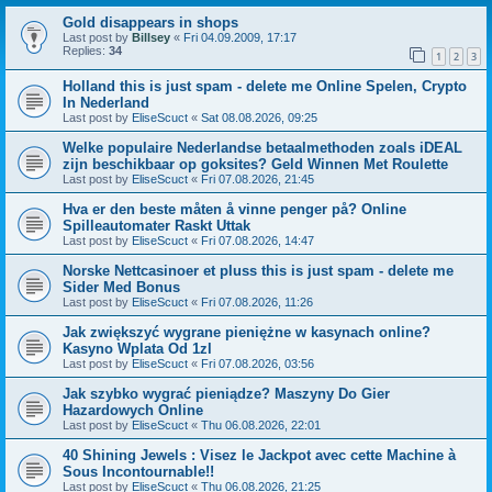
Gold disappears in shops
Last post by
Billsey
«
Fri 04.09.2009, 17:17
Replies:
34
1
2
3
Holland this is just spam - delete me Online Spelen, Crypto
In Nederland
Last post by
EliseScuct
«
Sat 08.08.2026, 09:25
Welke populaire Nederlandse betaalmethoden zoals iDEAL
zijn beschikbaar op goksites? Geld Winnen Met Roulette
Last post by
EliseScuct
«
Fri 07.08.2026, 21:45
Hva er den beste måten å vinne penger på? Online
Spilleautomater Raskt Uttak
Last post by
EliseScuct
«
Fri 07.08.2026, 14:47
Norske Nettcasinoer et pluss this is just spam - delete me
Sider Med Bonus
Last post by
EliseScuct
«
Fri 07.08.2026, 11:26
Jak zwiększyć wygrane pieniężne w kasynach online?
Kasyno Wplata Od 1zl
Last post by
EliseScuct
«
Fri 07.08.2026, 03:56
Jak szybko wygrać pieniądze? Maszyny Do Gier
Hazardowych Online
Last post by
EliseScuct
«
Thu 06.08.2026, 22:01
40 Shining Jewels : Visez le Jackpot avec cette Machine à
Sous Incontournable!!
Last post by
EliseScuct
«
Thu 06.08.2026, 21:25