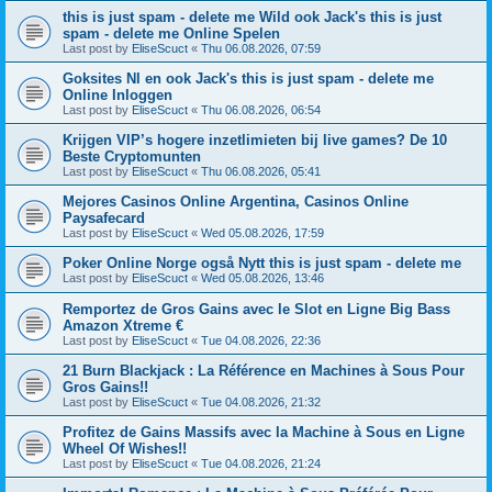
this is just spam - delete me Wild ook Jack's this is just
spam - delete me Online Spelen
Last post by
EliseScuct
«
Thu 06.08.2026, 07:59
Goksites Nl en ook Jack's this is just spam - delete me
Online Inloggen
Last post by
EliseScuct
«
Thu 06.08.2026, 06:54
Krijgen VIP’s hogere inzetlimieten bij live games? De 10
Beste Cryptomunten
Last post by
EliseScuct
«
Thu 06.08.2026, 05:41
Mejores Casinos Online Argentina, Casinos Online
Paysafecard
Last post by
EliseScuct
«
Wed 05.08.2026, 17:59
Poker Online Norge også Nytt this is just spam - delete me
Last post by
EliseScuct
«
Wed 05.08.2026, 13:46
Remportez de Gros Gains avec le Slot en Ligne Big Bass
Amazon Xtreme €
Last post by
EliseScuct
«
Tue 04.08.2026, 22:36
21 Burn Blackjack : La Référence en Machines à Sous Pour
Gros Gains!!
Last post by
EliseScuct
«
Tue 04.08.2026, 21:32
Profitez de Gains Massifs avec la Machine à Sous en Ligne
Wheel Of Wishes!!
Last post by
EliseScuct
«
Tue 04.08.2026, 21:24