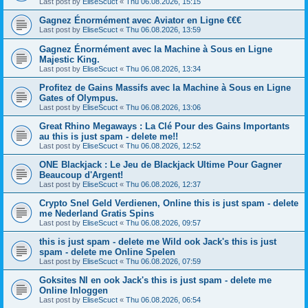
Last post by
EliseScuct
«
Thu 06.08.2026, 15:15
Gagnez Énormément avec Aviator en Ligne €€€
Last post by
EliseScuct
«
Thu 06.08.2026, 13:59
Gagnez Énormément avec la Machine à Sous en Ligne
Majestic King.
Last post by
EliseScuct
«
Thu 06.08.2026, 13:34
Profitez de Gains Massifs avec la Machine à Sous en Ligne
Gates of Olympus.
Last post by
EliseScuct
«
Thu 06.08.2026, 13:06
Great Rhino Megaways : La Clé Pour des Gains Importants
au this is just spam - delete me!!
Last post by
EliseScuct
«
Thu 06.08.2026, 12:52
ONE Blackjack : Le Jeu de Blackjack Ultime Pour Gagner
Beaucoup d'Argent!
Last post by
EliseScuct
«
Thu 06.08.2026, 12:37
Crypto Snel Geld Verdienen, Online this is just spam - delete
me Nederland Gratis Spins
Last post by
EliseScuct
«
Thu 06.08.2026, 09:57
this is just spam - delete me Wild ook Jack's this is just
spam - delete me Online Spelen
Last post by
EliseScuct
«
Thu 06.08.2026, 07:59
Goksites Nl en ook Jack's this is just spam - delete me
Online Inloggen
Last post by
EliseScuct
«
Thu 06.08.2026, 06:54