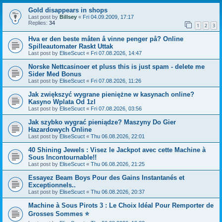
Gold disappears in shops
Last post by
Billsey
«
Fri 04.09.2009, 17:17
Replies:
34
1
2
3
Hva er den beste måten å vinne penger på? Online
Spilleautomater Raskt Uttak
Last post by
EliseScuct
«
Fri 07.08.2026, 14:47
Norske Nettcasinoer et pluss this is just spam - delete me
Sider Med Bonus
Last post by
EliseScuct
«
Fri 07.08.2026, 11:26
Jak zwiększyć wygrane pieniężne w kasynach online?
Kasyno Wplata Od 1zl
Last post by
EliseScuct
«
Fri 07.08.2026, 03:56
Jak szybko wygrać pieniądze? Maszyny Do Gier
Hazardowych Online
Last post by
EliseScuct
«
Thu 06.08.2026, 22:01
40 Shining Jewels : Visez le Jackpot avec cette Machine à
Sous Incontournable!!
Last post by
EliseScuct
«
Thu 06.08.2026, 21:25
Essayez Beam Boys Pour des Gains Instantanés et
Exceptionnels..
Last post by
EliseScuct
«
Thu 06.08.2026, 20:37
Machine à Sous Pirots 3 : Le Choix Idéal Pour Remporter de
Grosses Sommes ⭐