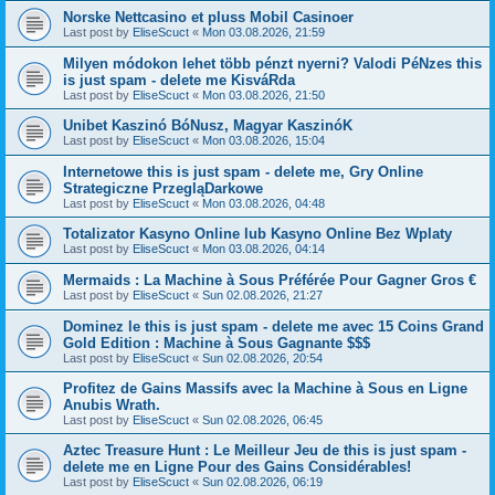
Norske Nettcasino et pluss Mobil Casinoer
Last post by
EliseScuct
«
Mon 03.08.2026, 21:59
Milyen módokon lehet több pénzt nyerni? Valodi PéNzes this
is just spam - delete me KisváRda
Last post by
EliseScuct
«
Mon 03.08.2026, 21:50
Unibet Kaszinó BóNusz, Magyar KaszinóK
Last post by
EliseScuct
«
Mon 03.08.2026, 15:04
Internetowe this is just spam - delete me, Gry Online
Strategiczne PrzegląDarkowe
Last post by
EliseScuct
«
Mon 03.08.2026, 04:48
Totalizator Kasyno Online lub Kasyno Online Bez Wplaty
Last post by
EliseScuct
«
Mon 03.08.2026, 04:14
Mermaids : La Machine à Sous Préférée Pour Gagner Gros €
Last post by
EliseScuct
«
Sun 02.08.2026, 21:27
Dominez le this is just spam - delete me avec 15 Coins Grand
Gold Edition : Machine à Sous Gagnante $$$
Last post by
EliseScuct
«
Sun 02.08.2026, 20:54
Profitez de Gains Massifs avec la Machine à Sous en Ligne
Anubis Wrath.
Last post by
EliseScuct
«
Sun 02.08.2026, 06:45
Aztec Treasure Hunt : Le Meilleur Jeu de this is just spam -
delete me en Ligne Pour des Gains Considérables!
Last post by
EliseScuct
«
Sun 02.08.2026, 06:19