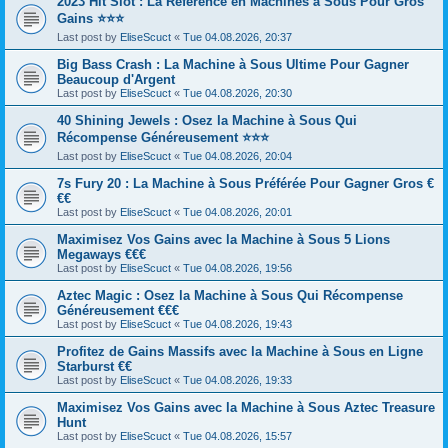
2023 Hit Slot : La Référence en Machines à Sous Pour Gros
Gains ⭐⭐⭐
Last post by
EliseScuct
«
Tue 04.08.2026, 20:37
Big Bass Crash : La Machine à Sous Ultime Pour Gagner
Beaucoup d'Argent
Last post by
EliseScuct
«
Tue 04.08.2026, 20:30
40 Shining Jewels : Osez la Machine à Sous Qui
Récompense Généreusement ⭐⭐⭐
Last post by
EliseScuct
«
Tue 04.08.2026, 20:04
7s Fury 20 : La Machine à Sous Préférée Pour Gagner Gros €
€€
Last post by
EliseScuct
«
Tue 04.08.2026, 20:01
Maximisez Vos Gains avec la Machine à Sous 5 Lions
Megaways €€€
Last post by
EliseScuct
«
Tue 04.08.2026, 19:56
Aztec Magic : Osez la Machine à Sous Qui Récompense
Généreusement €€€
Last post by
EliseScuct
«
Tue 04.08.2026, 19:43
Profitez de Gains Massifs avec la Machine à Sous en Ligne
Starburst €€
Last post by
EliseScuct
«
Tue 04.08.2026, 19:33
Maximisez Vos Gains avec la Machine à Sous Aztec Treasure
Hunt
Last post by
EliseScuct
«
Tue 04.08.2026, 15:57