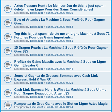
Aztec Treasure Hunt : Le Meilleur Jeu de this is just spam -
delete me en Ligne Pour des Gains Considérables!
Last post by
EliseScuct
«
Sun 02.08.2026, 06:19
Bow of Artemis : La Machine à Sous Préférée Pour Gagner
Gros.
Last post by
EliseScuct
«
Sun 02.08.2026, 05:58
Top this is just spam - delete me en Ligne Machine à Sous 72
Fortunes Pour des Gains Importants..
Last post by
EliseScuct
«
Sun 02.08.2026, 05:51
15 Dragon Pearls : La Machine à Sous Préférée Pour Gagner
Gros $$$
Last post by
EliseScuct
«
Sun 02.08.2026, 04:35
Profitez de Gains Massifs avec la Machine à Sous en Ligne
Gem Elevator €
Last post by
EliseScuct
«
Sun 02.08.2026, 03:44
Jouez et Gagnez de Grosses Sommes avec Cash Link
Express: Hold & Win €€
Last post by
EliseScuct
«
Sun 02.08.2026, 02:21
Cash Link Express: Hold & Win : La Machine à Sous Ultime
Pour Gagner Beaucoup d'Argent $$
Last post by
EliseScuct
«
Sun 02.08.2026, 01:53
Remportez de Gros Gains avec le Slot en Ligne Aztec Magic
Last post by
EliseScuct
«
Sun 02.08.2026, 01:44