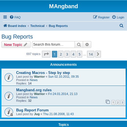
MAngband
FAQ
Register
Login
S
Board index
Technical
Bug Reports
e
Bug Reports
a
Search
Advanced search
New Topic
r
c
Page
1
of
14
1
2
3
4
5
14
Next
697 topics
…
h
Announcements
Creating Macros - Step by step
Last post by
Warrior
«
Sun 02.10.2011, 09:35
Posted in
News
Replies:
14
Mangband.org rules
Last post by
Warrior
«
Fri 24.01.2014, 21:13
Posted in
News
Replies:
32
1
2
3
Bug Report Forum
Last post by
Jug
«
Thu 21.08.2008, 11:43
Topics