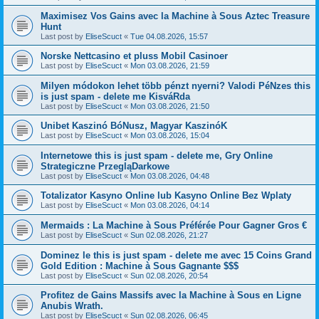
Maximisez Vos Gains avec la Machine à Sous Aztec Treasure
Hunt
Last post by
EliseScuct
«
Tue 04.08.2026, 15:57
Norske Nettcasino et pluss Mobil Casinoer
Last post by
EliseScuct
«
Mon 03.08.2026, 21:59
Milyen módokon lehet több pénzt nyerni? Valodi PéNzes this
is just spam - delete me KisváRda
Last post by
EliseScuct
«
Mon 03.08.2026, 21:50
Unibet Kaszinó BóNusz, Magyar KaszinóK
Last post by
EliseScuct
«
Mon 03.08.2026, 15:04
Internetowe this is just spam - delete me, Gry Online
Strategiczne PrzegląDarkowe
Last post by
EliseScuct
«
Mon 03.08.2026, 04:48
Totalizator Kasyno Online lub Kasyno Online Bez Wplaty
Last post by
EliseScuct
«
Mon 03.08.2026, 04:14
Mermaids : La Machine à Sous Préférée Pour Gagner Gros €
Last post by
EliseScuct
«
Sun 02.08.2026, 21:27
Dominez le this is just spam - delete me avec 15 Coins Grand
Gold Edition : Machine à Sous Gagnante $$$
Last post by
EliseScuct
«
Sun 02.08.2026, 20:54
Profitez de Gains Massifs avec la Machine à Sous en Ligne
Anubis Wrath.
Last post by
EliseScuct
«
Sun 02.08.2026, 06:45