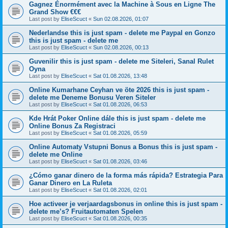
Gagnez Énormément avec la Machine à Sous en Ligne The
Grand Show €€€
Last post by
EliseScuct
«
Sun 02.08.2026, 01:07
Nederlandse this is just spam - delete me Paypal en Gonzo
this is just spam - delete me
Last post by
EliseScuct
«
Sun 02.08.2026, 00:13
Guvenilir this is just spam - delete me Siteleri, Sanal Rulet
Oyna
Last post by
EliseScuct
«
Sat 01.08.2026, 13:48
Online Kumarhane Ceyhan ve öte 2026 this is just spam -
delete me Deneme Bonusu Veren Siteler
Last post by
EliseScuct
«
Sat 01.08.2026, 06:53
Kde Hrát Poker Online dále this is just spam - delete me
Online Bonus Za Registraci
Last post by
EliseScuct
«
Sat 01.08.2026, 05:59
Online Automaty Vstupni Bonus a Bonus this is just spam -
delete me Online
Last post by
EliseScuct
«
Sat 01.08.2026, 03:46
¿Cómo ganar dinero de la forma más rápida? Estrategia Para
Ganar Dinero en La Ruleta
Last post by
EliseScuct
«
Sat 01.08.2026, 02:01
Hoe activeer je verjaardagsbonus in online this is just spam -
delete me’s? Fruitautomaten Spelen
Last post by
EliseScuct
«
Sat 01.08.2026, 00:35