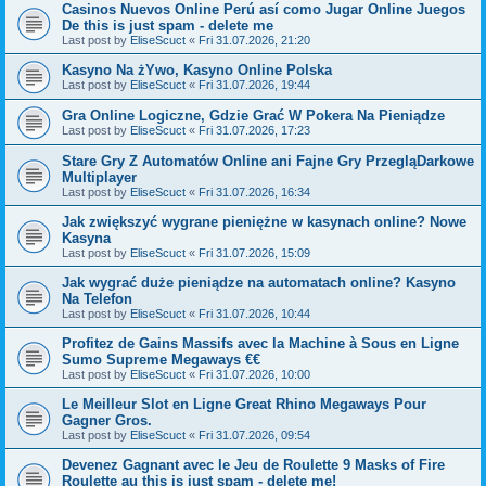
Casinos Nuevos Online Perú así como Jugar Online Juegos
De this is just spam - delete me
Last post by
EliseScuct
«
Fri 31.07.2026, 21:20
Kasyno Na żYwo, Kasyno Online Polska
Last post by
EliseScuct
«
Fri 31.07.2026, 19:44
Gra Online Logiczne, Gdzie Grać W Pokera Na Pieniądze
Last post by
EliseScuct
«
Fri 31.07.2026, 17:23
Stare Gry Z Automatów Online ani Fajne Gry PrzegląDarkowe
Multiplayer
Last post by
EliseScuct
«
Fri 31.07.2026, 16:34
Jak zwiększyć wygrane pieniężne w kasynach online? Nowe
Kasyna
Last post by
EliseScuct
«
Fri 31.07.2026, 15:09
Jak wygrać duże pieniądze na automatach online? Kasyno
Na Telefon
Last post by
EliseScuct
«
Fri 31.07.2026, 10:44
Profitez de Gains Massifs avec la Machine à Sous en Ligne
Sumo Supreme Megaways €€
Last post by
EliseScuct
«
Fri 31.07.2026, 10:00
Le Meilleur Slot en Ligne Great Rhino Megaways Pour
Gagner Gros.
Last post by
EliseScuct
«
Fri 31.07.2026, 09:54
Devenez Gagnant avec le Jeu de Roulette 9 Masks of Fire
Roulette au this is just spam - delete me!