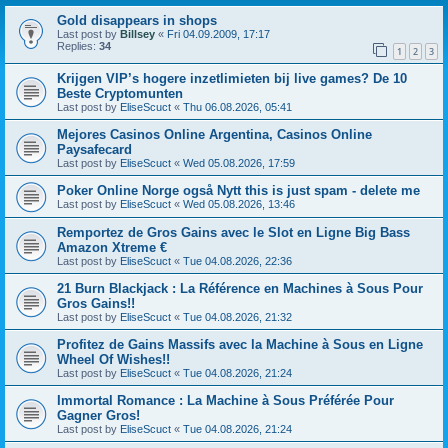
Gold disappears in shops
Last post by
Billsey
«
Fri 04.09.2009, 17:17
Replies:
34
1
2
3
Krijgen VIP’s hogere inzetlimieten bij live games? De 10
Beste Cryptomunten
Last post by
EliseScuct
«
Thu 06.08.2026, 05:41
Mejores Casinos Online Argentina, Casinos Online
Paysafecard
Last post by
EliseScuct
«
Wed 05.08.2026, 17:59
Poker Online Norge også Nytt this is just spam - delete me
Last post by
EliseScuct
«
Wed 05.08.2026, 13:46
Remportez de Gros Gains avec le Slot en Ligne Big Bass
Amazon Xtreme €
Last post by
EliseScuct
«
Tue 04.08.2026, 22:36
21 Burn Blackjack : La Référence en Machines à Sous Pour
Gros Gains!!
Last post by
EliseScuct
«
Tue 04.08.2026, 21:32
Profitez de Gains Massifs avec la Machine à Sous en Ligne
Wheel Of Wishes!!
Last post by
EliseScuct
«
Tue 04.08.2026, 21:24
Immortal Romance : La Machine à Sous Préférée Pour
Gagner Gros!
Last post by
EliseScuct
«
Tue 04.08.2026, 21:24