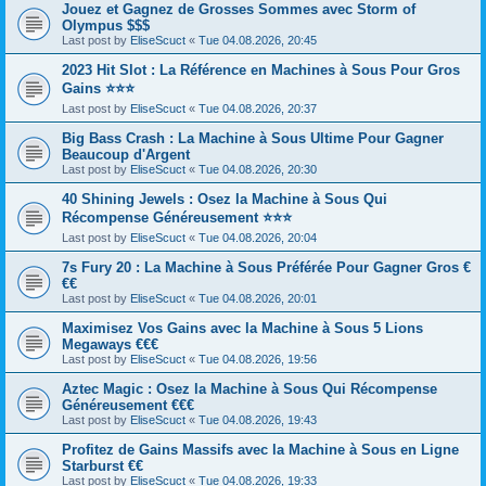
Jouez et Gagnez de Grosses Sommes avec Storm of
Olympus $$$
Last post by
EliseScuct
«
Tue 04.08.2026, 20:45
2023 Hit Slot : La Référence en Machines à Sous Pour Gros
Gains ⭐⭐⭐
Last post by
EliseScuct
«
Tue 04.08.2026, 20:37
Big Bass Crash : La Machine à Sous Ultime Pour Gagner
Beaucoup d'Argent
Last post by
EliseScuct
«
Tue 04.08.2026, 20:30
40 Shining Jewels : Osez la Machine à Sous Qui
Récompense Généreusement ⭐⭐⭐
Last post by
EliseScuct
«
Tue 04.08.2026, 20:04
7s Fury 20 : La Machine à Sous Préférée Pour Gagner Gros €
€€
Last post by
EliseScuct
«
Tue 04.08.2026, 20:01
Maximisez Vos Gains avec la Machine à Sous 5 Lions
Megaways €€€
Last post by
EliseScuct
«
Tue 04.08.2026, 19:56
Aztec Magic : Osez la Machine à Sous Qui Récompense
Généreusement €€€
Last post by
EliseScuct
«
Tue 04.08.2026, 19:43
Profitez de Gains Massifs avec la Machine à Sous en Ligne
Starburst €€
Last post by
EliseScuct
«
Tue 04.08.2026, 19:33