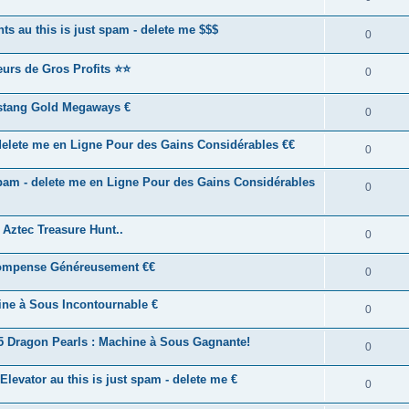
ts au this is just spam - delete me $$$
0
eurs de Gros Profits ⭐⭐
0
stang Gold Megaways €
0
- delete me en Ligne Pour des Gains Considérables €€
0
 spam - delete me en Ligne Pour des Gains Considérables
0
 Aztec Treasure Hunt..
0
compense Généreusement €€
0
hine à Sous Incontournable €
0
15 Dragon Pearls : Machine à Sous Gagnante!
0
evator au this is just spam - delete me €
0