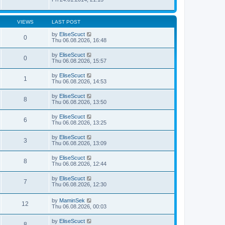
s
t
VIEWS
LAST POST
by
EliseScuct
0
Thu 06.08.2026, 16:48
by
EliseScuct
0
Thu 06.08.2026, 15:57
by
EliseScuct
1
Thu 06.08.2026, 14:53
by
EliseScuct
8
Thu 06.08.2026, 13:50
by
EliseScuct
6
Thu 06.08.2026, 13:25
by
EliseScuct
3
Thu 06.08.2026, 13:09
by
EliseScuct
8
Thu 06.08.2026, 12:44
by
EliseScuct
7
Thu 06.08.2026, 12:30
by
MaminSek
12
Thu 06.08.2026, 00:03
by
EliseScuct
8