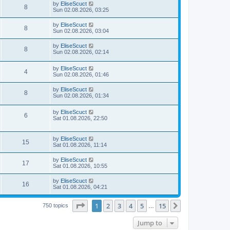
by
EliseScuct
8
Sun 02.08.2026, 03:25
by
EliseScuct
8
Sun 02.08.2026, 03:04
by
EliseScuct
8
Sun 02.08.2026, 02:14
by
EliseScuct
4
Sun 02.08.2026, 01:46
by
EliseScuct
8
Sun 02.08.2026, 01:34
by
EliseScuct
6
Sat 01.08.2026, 22:50
by
EliseScuct
15
Sat 01.08.2026, 11:14
by
EliseScuct
17
Sat 01.08.2026, 10:55
by
EliseScuct
16
Sat 01.08.2026, 04:21
Page
1
of
15
1
2
3
4
5
15
Next
750 topics
…
Jump to