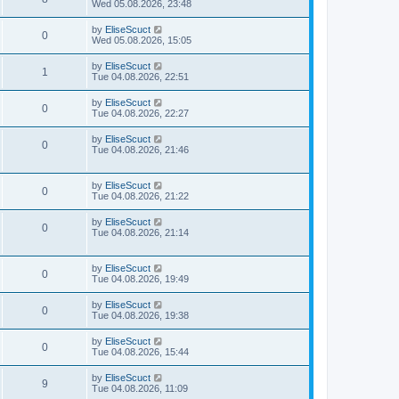
Wed 05.08.2026, 23:48
by
EliseScuct
0
Wed 05.08.2026, 15:05
by
EliseScuct
1
Tue 04.08.2026, 22:51
by
EliseScuct
0
Tue 04.08.2026, 22:27
by
EliseScuct
0
Tue 04.08.2026, 21:46
by
EliseScuct
0
Tue 04.08.2026, 21:22
by
EliseScuct
0
Tue 04.08.2026, 21:14
by
EliseScuct
0
Tue 04.08.2026, 19:49
by
EliseScuct
0
Tue 04.08.2026, 19:38
by
EliseScuct
0
Tue 04.08.2026, 15:44
by
EliseScuct
9
Tue 04.08.2026, 11:09