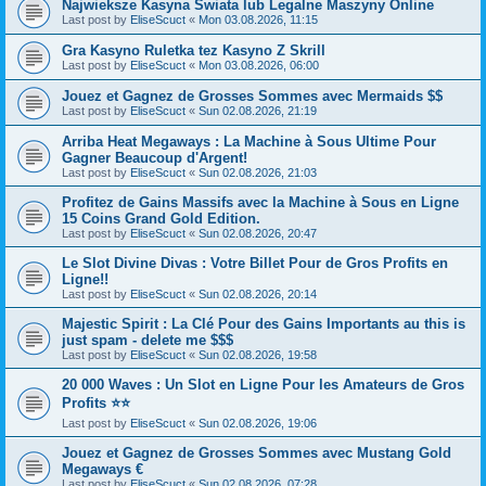
Najwieksze Kasyna Swiata lub Legalne Maszyny Online
Last post by
EliseScuct
«
Mon 03.08.2026, 11:15
Gra Kasyno Ruletka tez Kasyno Z Skrill
Last post by
EliseScuct
«
Mon 03.08.2026, 06:00
Jouez et Gagnez de Grosses Sommes avec Mermaids $$
Last post by
EliseScuct
«
Sun 02.08.2026, 21:19
Arriba Heat Megaways : La Machine à Sous Ultime Pour
Gagner Beaucoup d'Argent!
Last post by
EliseScuct
«
Sun 02.08.2026, 21:03
Profitez de Gains Massifs avec la Machine à Sous en Ligne
15 Coins Grand Gold Edition.
Last post by
EliseScuct
«
Sun 02.08.2026, 20:47
Le Slot Divine Divas : Votre Billet Pour de Gros Profits en
Ligne!!
Last post by
EliseScuct
«
Sun 02.08.2026, 20:14
Majestic Spirit : La Clé Pour des Gains Importants au this is
just spam - delete me $$$
Last post by
EliseScuct
«
Sun 02.08.2026, 19:58
20 000 Waves : Un Slot en Ligne Pour les Amateurs de Gros
Profits ⭐⭐
Last post by
EliseScuct
«
Sun 02.08.2026, 19:06
Jouez et Gagnez de Grosses Sommes avec Mustang Gold
Megaways €
Last post by
EliseScuct
«
Sun 02.08.2026, 07:28