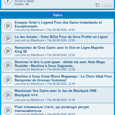
Posted in
News
Replies:
32
1
2
3
Topics
Essayez Aztec's Legend Pour des Gains Instantanés et
Exceptionnels
Last post by
EliseScuct
«
Thu 06.08.2026, 14:53
Le Jeu Aviator : Votre Billet Pour de Gros Profits en Ligne!
Last post by
EliseScuct
«
Thu 06.08.2026, 13:50
Remportez de Gros Gains avec le Slot en Ligne Majestic
King $$
Last post by
EliseScuct
«
Thu 06.08.2026, 13:25
Dominez le this is just spam - delete me avec Auto Mega
Roulette : Machine à Sous Gagnante..
Last post by
EliseScuct
«
Thu 06.08.2026, 13:09
Machine à Sous Great Rhino Megaways : Le Choix Idéal Pour
Remporter de Grosses Sommes!
Last post by
EliseScuct
«
Thu 06.08.2026, 12:44
Maximisez Vos Gains avec le Jeu de Blackjack ONE
Blackjack ⭐⭐⭐
Last post by
EliseScuct
«
Thu 06.08.2026, 12:30
Різні пізнавальні статті, що розміщує ресурс
mainacademy.ua
Last post by
MaminSek
«
Thu 06.08.2026, 00:03