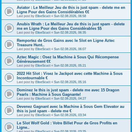
Aviator : Le Meilleur Jeu de this is just spam - delete me en
Ligne Pour des Gains Considérables €€
Last post by
EliseScuct
«
Sun 02.08.2026, 06:58
Anubis Wrath : Le Meilleur Jeu de this is just spam - delete
me en Ligne Pour des Gains Considérables $$
Last post by
EliseScuct
«
Sun 02.08.2026, 06:35
Remportez de Gros Gains avec le Slot en Ligne Aztec
Treasure Hunt..
Last post by
EliseScuct
«
Sun 02.08.2026, 06:07
Aztec Magic : Osez la Machine à Sous Qui Récompense
Généreusement €€
Last post by
EliseScuct
«
Sun 02.08.2026, 05:21
2022 Hit Slot : Visez le Jackpot avec cette Machine à Sous
Incontournable €
Last post by
EliseScuct
«
Sun 02.08.2026, 05:16
Dominez le this is just spam - delete me avec 15 Dragon
Pearls : Machine à Sous Gagnante!
Last post by
EliseScuct
«
Sun 02.08.2026, 04:27
Devenez Gagnant avec la Machine à Sous Gem Elevator au
this is just spam - delete me €
Last post by
EliseScuct
«
Sun 02.08.2026, 03:34
Le Slot Wolf Gold : Votre Billet Pour de Gros Profits en
Ligne..
Last post by
EliseScuct
«
Sun 02.08.2026, 03:25