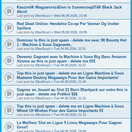
KaszinóK MagyarorszáGon is SzerencsejáTéK Black Jack
Akció
Last post by
EliseScuct
«
Wed 05.08.2026, 23:48
Red Dead Online: Hendelse Co-op Per Venner Og Inviter
Spillere
Last post by
EliseScuct
«
Wed 05.08.2026, 15:05
Dominez le this is just spam - delete me avec 98 Bounty Hot
1 : Machine à Sous Gagnante..
Last post by
EliseScuct
«
Tue 04.08.2026, 22:51
Devenez Gagnant avec la Machine à Sous Big Bass Amazon
Xtreme au this is just spam - delete me €€€
Last post by
EliseScuct
«
Tue 04.08.2026, 22:27
Top this is just spam - delete me en Ligne Machine à Sous
Madame Destiny Megaways Pour des Gains Importants!
Last post by
EliseScuct
«
Tue 04.08.2026, 21:46
Gagnez en Jouant au Slot 21 Burn Blackjack sur votre this is
just spam - delete me Préféré $$$
Last post by
EliseScuct
«
Tue 04.08.2026, 21:22
Top this is just spam - delete me en Ligne Machine à Sous
Wheel Of Wishes Pour des Gains Importants €€
Last post by
EliseScuct
«
Tue 04.08.2026, 21:14
Le Meilleur Slot en Ligne 5 Lions Megaways Pour Gagner
Gros!!
Last post by
EliseScuct
«
Tue 04.08.2026, 19:49