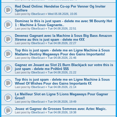
Red Dead Online: Hendelse Co-op Per Venner Og Inviter
Spillere
Last post by
EliseScuct
«
Wed 05.08.2026, 15:05
Dominez le this is just spam - delete me avec 98 Bounty Hot
1 : Machine à Sous Gagnante..
Last post by
EliseScuct
«
Tue 04.08.2026, 22:51
Devenez Gagnant avec la Machine à Sous Big Bass Amazon
Xtreme au this is just spam - delete me €€€
Last post by
EliseScuct
«
Tue 04.08.2026, 22:27
Top this is just spam - delete me en Ligne Machine à Sous
Madame Destiny Megaways Pour des Gains Importants!
Last post by
EliseScuct
«
Tue 04.08.2026, 21:46
Gagnez en Jouant au Slot 21 Burn Blackjack sur votre this is
just spam - delete me Préféré $$$
Last post by
EliseScuct
«
Tue 04.08.2026, 21:22
Top this is just spam - delete me en Ligne Machine à Sous
Wheel Of Wishes Pour des Gains Importants €€
Last post by
EliseScuct
«
Tue 04.08.2026, 21:14
Le Meilleur Slot en Ligne 5 Lions Megaways Pour Gagner
Gros!!
Last post by
EliseScuct
«
Tue 04.08.2026, 19:49
Jouez et Gagnez de Grosses Sommes avec Aztec Magic.
Last post by
EliseScuct
«
Tue 04.08.2026, 19:38