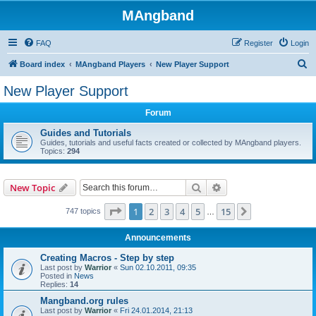
MAngband
FAQ
Register
Login
S
Board index
MAngband Players
New Player Support
e
New Player Support
a
Forum
r
c
Guides and Tutorials
Guides, tutorials and useful facts created or collected by MAngband players.
h
Topics:
294
Search
Advanced search
New Topic
Page
1
of
15
1
2
3
4
5
15
Next
747 topics
…
Announcements
Creating Macros - Step by step
Last post by
Warrior
«
Sun 02.10.2011, 09:35
Posted in
News
Replies:
14
Mangband.org rules
Last post by
Warrior
«
Fri 24.01.2014, 21:13