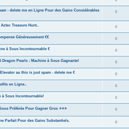
 spam - delete me en Ligne Pour des Gains Considérables
0
 Aztec Treasure Hunt..
0
compense Généreusement €€
0
hine à Sous Incontournable €
0
15 Dragon Pearls : Machine à Sous Gagnante!
0
evator au this is just spam - delete me €
0
ofits en Ligne..
0
ne à Sous Incontournable!
0
 Sous Préférée Pour Gagner Gros ⭐⭐⭐
0
ne Parfait Pour des Gains Substantiels.
0