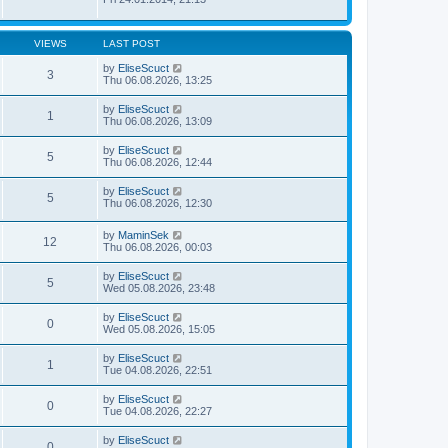
s
t
VIEWS
LAST POST
by
EliseScuct
3
Thu 06.08.2026, 13:25
by
EliseScuct
1
Thu 06.08.2026, 13:09
by
EliseScuct
5
Thu 06.08.2026, 12:44
by
EliseScuct
5
Thu 06.08.2026, 12:30
by
MaminSek
12
Thu 06.08.2026, 00:03
by
EliseScuct
5
Wed 05.08.2026, 23:48
by
EliseScuct
0
Wed 05.08.2026, 15:05
by
EliseScuct
1
Tue 04.08.2026, 22:51
by
EliseScuct
0
Tue 04.08.2026, 22:27
by
EliseScuct
0