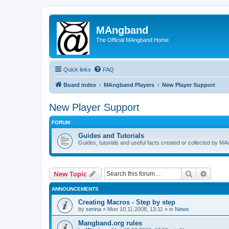
MAngband
The Official MAngband Home
Quick links
FAQ
Board index
MAngband Players
New Player Support
New Player Support
FORUM
Guides and Tutorials
Guides, tutorials and useful facts created or collected by M
Search
Advanc
New Topic
ANNOUNCEMENTS
Creating Macros - Step by step
by
serina
» Mon 10.11.2008, 13:11 » in
News
Mangband.org rules