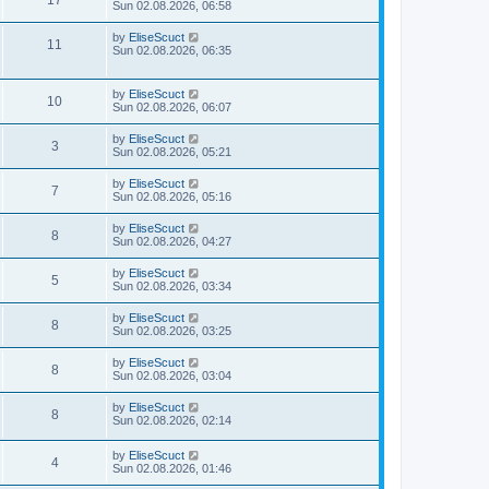
Sun 02.08.2026, 06:58
by
EliseScuct
11
Sun 02.08.2026, 06:35
by
EliseScuct
10
Sun 02.08.2026, 06:07
by
EliseScuct
3
Sun 02.08.2026, 05:21
by
EliseScuct
7
Sun 02.08.2026, 05:16
by
EliseScuct
8
Sun 02.08.2026, 04:27
by
EliseScuct
5
Sun 02.08.2026, 03:34
by
EliseScuct
8
Sun 02.08.2026, 03:25
by
EliseScuct
8
Sun 02.08.2026, 03:04
by
EliseScuct
8
Sun 02.08.2026, 02:14
by
EliseScuct
4
Sun 02.08.2026, 01:46