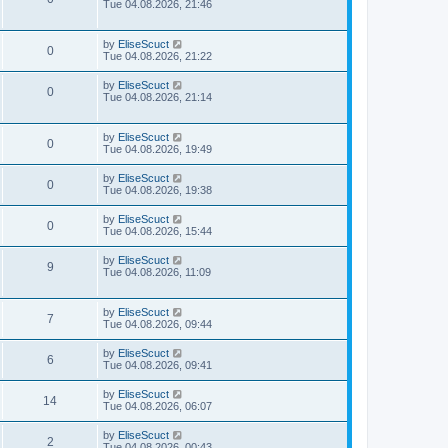
Tue 04.08.2026, 21:46
by
EliseScuct
0
Tue 04.08.2026, 21:22
by
EliseScuct
0
Tue 04.08.2026, 21:14
by
EliseScuct
0
Tue 04.08.2026, 19:49
by
EliseScuct
0
Tue 04.08.2026, 19:38
by
EliseScuct
0
Tue 04.08.2026, 15:44
by
EliseScuct
9
Tue 04.08.2026, 11:09
by
EliseScuct
7
Tue 04.08.2026, 09:44
by
EliseScuct
6
Tue 04.08.2026, 09:41
by
EliseScuct
14
Tue 04.08.2026, 06:07
by
EliseScuct
2
Tue 04.08.2026, 00:43