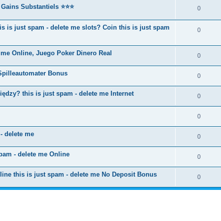
s Gains Substantiels ⭐⭐⭐
0
 is just spam - delete me slots? Coin this is just spam
0
e me Online, Juego Poker Dinero Real
0
Spilleautomater Bonus
0
iędzy? this is just spam - delete me Internet
0
0
- delete me
0
pam - delete me Online
0
ine this is just spam - delete me No Deposit Bonus
0