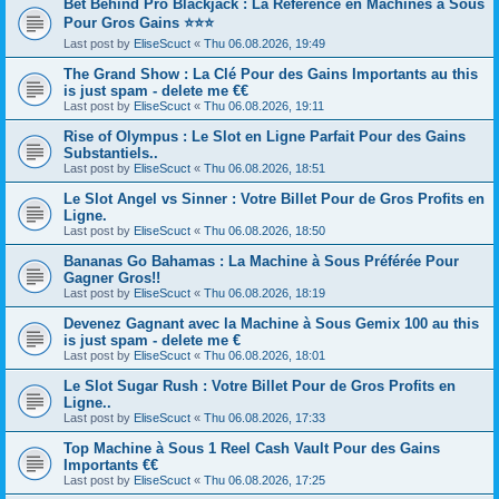
Bet Behind Pro Blackjack : La Référence en Machines à Sous
Pour Gros Gains ⭐⭐⭐
Last post by
EliseScuct
«
Thu 06.08.2026, 19:49
The Grand Show : La Clé Pour des Gains Importants au this
is just spam - delete me €€
Last post by
EliseScuct
«
Thu 06.08.2026, 19:11
Rise of Olympus : Le Slot en Ligne Parfait Pour des Gains
Substantiels..
Last post by
EliseScuct
«
Thu 06.08.2026, 18:51
Le Slot Angel vs Sinner : Votre Billet Pour de Gros Profits en
Ligne.
Last post by
EliseScuct
«
Thu 06.08.2026, 18:50
Bananas Go Bahamas : La Machine à Sous Préférée Pour
Gagner Gros!!
Last post by
EliseScuct
«
Thu 06.08.2026, 18:19
Devenez Gagnant avec la Machine à Sous Gemix 100 au this
is just spam - delete me €
Last post by
EliseScuct
«
Thu 06.08.2026, 18:01
Le Slot Sugar Rush : Votre Billet Pour de Gros Profits en
Ligne..
Last post by
EliseScuct
«
Thu 06.08.2026, 17:33
Top Machine à Sous 1 Reel Cash Vault Pour des Gains
Importants €€
Last post by
EliseScuct
«
Thu 06.08.2026, 17:25