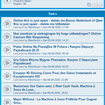
Posted in
News
Replies:
33
1
2
3
Topics
Online this is just spam - delete me Bonus Nederland of Qbet
this is just spam - delete me Uitbetalen
Last post by
EliseScuct
«
Sun 09.08.2026, 17:46
Hoe voorkom je vertragingen bij hoge uitbetalingen? Online
Casinos Met Vergunning
Last post by
EliseScuct
«
Sun 09.08.2026, 14:13
Poker Online Na PieniąDze W Polsce i Kasyno Depozyt
Paysafecard 20 Zł
Last post by
EliseScuct
«
Sun 09.08.2026, 05:18
Gry Gdzie Mozna Wygrac Pieniadze, Kasyno Z Depozytem
Paysafecard
Last post by
EliseScuct
«
Sun 09.08.2026, 00:03
Essayez 40 Shining Coins Pour des Gains Instantanés et
Exceptionnels €€€
Last post by
EliseScuct
«
Sat 08.08.2026, 21:08
Maximisez Vos Gains avec 1 Reel Cash Vault, Machine à
Sous de Luxe..
Last post by
EliseScuct
«
Sat 08.08.2026, 19:52
Major Millions : La Machine à Sous Préférée Pour Gagner
Gros..