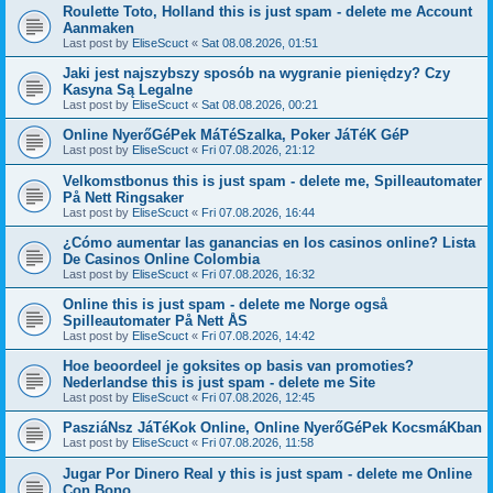
Roulette Toto, Holland this is just spam - delete me Account
Aanmaken
Last post by
EliseScuct
«
Sat 08.08.2026, 01:51
Jaki jest najszybszy sposób na wygranie pieniędzy? Czy
Kasyna Są Legalne
Last post by
EliseScuct
«
Sat 08.08.2026, 00:21
Online NyerőGéPek MáTéSzalka, Poker JáTéK GéP
Last post by
EliseScuct
«
Fri 07.08.2026, 21:12
Velkomstbonus this is just spam - delete me, Spilleautomater
På Nett Ringsaker
Last post by
EliseScuct
«
Fri 07.08.2026, 16:44
¿Cómo aumentar las ganancias en los casinos online? Lista
De Casinos Online Colombia
Last post by
EliseScuct
«
Fri 07.08.2026, 16:32
Online this is just spam - delete me Norge også
Spilleautomater På Nett ÅS
Last post by
EliseScuct
«
Fri 07.08.2026, 14:42
Hoe beoordeel je goksites op basis van promoties?
Nederlandse this is just spam - delete me Site
Last post by
EliseScuct
«
Fri 07.08.2026, 12:45
PasziáNsz JáTéKok Online, Online NyerőGéPek KocsmáKban
Last post by
EliseScuct
«
Fri 07.08.2026, 11:58
Jugar Por Dinero Real y this is just spam - delete me Online
Con Bono