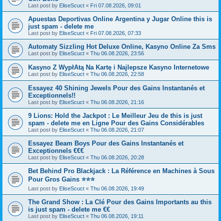
Last post by
EliseScuct
«
Fri 07.08.2026, 09:01
Apuestas Deportivas Online Argentina y Jugar Online this is
just spam - delete me
Last post by
EliseScuct
«
Fri 07.08.2026, 07:33
Automaty Sizzling Hot Deluxe Online, Kasyno Online Za Sms
Last post by
EliseScuct
«
Thu 06.08.2026, 23:56
Kasyno Z WypłAtą Na Kartę i Najlepsze Kasyno Internetowe
Last post by
EliseScuct
«
Thu 06.08.2026, 22:58
Essayez 40 Shining Jewels Pour des Gains Instantanés et
Exceptionnels!!
Last post by
EliseScuct
«
Thu 06.08.2026, 21:16
9 Lions: Hold the Jackpot : Le Meilleur Jeu de this is just
spam - delete me en Ligne Pour des Gains Considérables
Last post by
EliseScuct
«
Thu 06.08.2026, 21:07
Essayez Beam Boys Pour des Gains Instantanés et
Exceptionnels €€€
Last post by
EliseScuct
«
Thu 06.08.2026, 20:28
Bet Behind Pro Blackjack : La Référence en Machines à Sous
Pour Gros Gains ⭐⭐⭐
Last post by
EliseScuct
«
Thu 06.08.2026, 19:49
The Grand Show : La Clé Pour des Gains Importants au this
is just spam - delete me €€
Last post by
EliseScuct
«
Thu 06.08.2026, 19:11