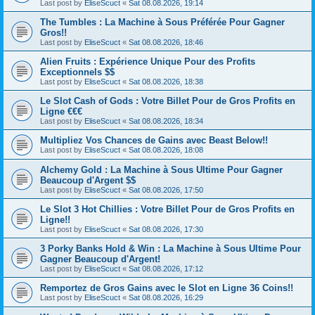
Last post by
EliseScuct
«
Sat 08.08.2026, 19:14
The Tumbles : La Machine à Sous Préférée Pour Gagner
Gros!!
Last post by
EliseScuct
«
Sat 08.08.2026, 18:46
Alien Fruits : Expérience Unique Pour des Profits
Exceptionnels $$
Last post by
EliseScuct
«
Sat 08.08.2026, 18:38
Le Slot Cash of Gods : Votre Billet Pour de Gros Profits en
Ligne €€€
Last post by
EliseScuct
«
Sat 08.08.2026, 18:34
Multipliez Vos Chances de Gains avec Beast Below!!
Last post by
EliseScuct
«
Sat 08.08.2026, 18:08
Alchemy Gold : La Machine à Sous Ultime Pour Gagner
Beaucoup d'Argent $$
Last post by
EliseScuct
«
Sat 08.08.2026, 17:50
Le Slot 3 Hot Chillies : Votre Billet Pour de Gros Profits en
Ligne!!
Last post by
EliseScuct
«
Sat 08.08.2026, 17:30
3 Porky Banks Hold & Win : La Machine à Sous Ultime Pour
Gagner Beaucoup d'Argent!
Last post by
EliseScuct
«
Sat 08.08.2026, 17:12
Remportez de Gros Gains avec le Slot en Ligne 36 Coins!!
Last post by
EliseScuct
«
Sat 08.08.2026, 16:29