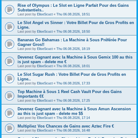
Rise of Olympus : Le Slot en Ligne Parfait Pour des Gains
Substantiels..
Last post by
EliseScuct
«
Thu 06.08.2026, 18:51
Le Slot Angel vs Sinner : Votre Billet Pour de Gros Profits en
Ligne.
Last post by
EliseScuct
«
Thu 06.08.2026, 18:50
Bananas Go Bahamas : La Machine à Sous Préférée Pour
Gagner Gros!!
Last post by
EliseScuct
«
Thu 06.08.2026, 18:19
Devenez Gagnant avec la Machine à Sous Gemix 100 au this
is just spam - delete me €
Last post by
EliseScuct
«
Thu 06.08.2026, 18:01
Le Slot Sugar Rush : Votre Billet Pour de Gros Profits en
Ligne..
Last post by
EliseScuct
«
Thu 06.08.2026, 17:33
Top Machine à Sous 1 Reel Cash Vault Pour des Gains
Importants €€
Last post by
EliseScuct
«
Thu 06.08.2026, 17:25
Devenez Gagnant avec la Machine à Sous Amun Ascension
au this is just spam - delete me $$
Last post by
EliseScuct
«
Thu 06.08.2026, 17:14
Multipliez Vos Chances de Gains avec Aztec Fire €
Last post by
EliseScuct
«
Thu 06.08.2026, 16:48