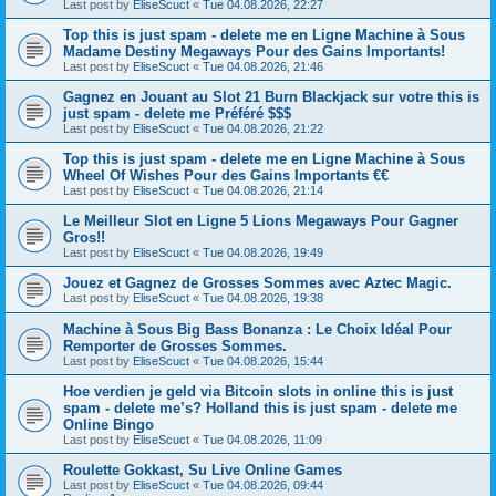
Last post by
EliseScuct
«
Tue 04.08.2026, 22:27
Top this is just spam - delete me en Ligne Machine à Sous
Madame Destiny Megaways Pour des Gains Importants!
Last post by
EliseScuct
«
Tue 04.08.2026, 21:46
Gagnez en Jouant au Slot 21 Burn Blackjack sur votre this is
just spam - delete me Préféré $$$
Last post by
EliseScuct
«
Tue 04.08.2026, 21:22
Top this is just spam - delete me en Ligne Machine à Sous
Wheel Of Wishes Pour des Gains Importants €€
Last post by
EliseScuct
«
Tue 04.08.2026, 21:14
Le Meilleur Slot en Ligne 5 Lions Megaways Pour Gagner
Gros!!
Last post by
EliseScuct
«
Tue 04.08.2026, 19:49
Jouez et Gagnez de Grosses Sommes avec Aztec Magic.
Last post by
EliseScuct
«
Tue 04.08.2026, 19:38
Machine à Sous Big Bass Bonanza : Le Choix Idéal Pour
Remporter de Grosses Sommes.
Last post by
EliseScuct
«
Tue 04.08.2026, 15:44
Hoe verdien je geld via Bitcoin slots in online this is just
spam - delete me’s? Holland this is just spam - delete me
Online Bingo
Last post by
EliseScuct
«
Tue 04.08.2026, 11:09
Roulette Gokkast, Su Live Online Games
Last post by
EliseScuct
«
Tue 04.08.2026, 09:44