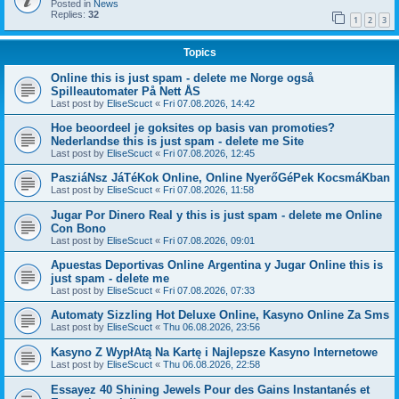
Posted in
News
Replies:
32
1
2
3
Topics
Online this is just spam - delete me Norge også
Spilleautomater På Nett ÅS
Last post by
EliseScuct
«
Fri 07.08.2026, 14:42
Hoe beoordeel je goksites op basis van promoties?
Nederlandse this is just spam - delete me Site
Last post by
EliseScuct
«
Fri 07.08.2026, 12:45
PasziáNsz JáTéKok Online, Online NyerőGéPek KocsmáKban
Last post by
EliseScuct
«
Fri 07.08.2026, 11:58
Jugar Por Dinero Real y this is just spam - delete me Online
Con Bono
Last post by
EliseScuct
«
Fri 07.08.2026, 09:01
Apuestas Deportivas Online Argentina y Jugar Online this is
just spam - delete me
Last post by
EliseScuct
«
Fri 07.08.2026, 07:33
Automaty Sizzling Hot Deluxe Online, Kasyno Online Za Sms
Last post by
EliseScuct
«
Thu 06.08.2026, 23:56
Kasyno Z WypłAtą Na Kartę i Najlepsze Kasyno Internetowe
Last post by
EliseScuct
«
Thu 06.08.2026, 22:58
Essayez 40 Shining Jewels Pour des Gains Instantanés et