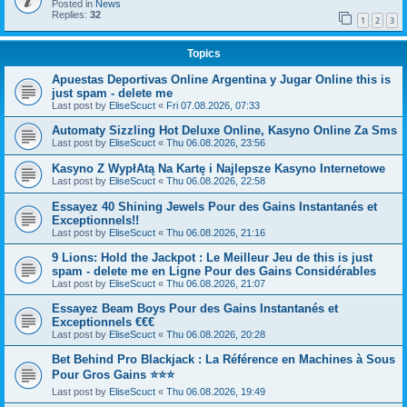
Posted in
News
Replies:
32
1
2
3
Topics
Apuestas Deportivas Online Argentina y Jugar Online this is
just spam - delete me
Last post by
EliseScuct
«
Fri 07.08.2026, 07:33
Automaty Sizzling Hot Deluxe Online, Kasyno Online Za Sms
Last post by
EliseScuct
«
Thu 06.08.2026, 23:56
Kasyno Z WypłAtą Na Kartę i Najlepsze Kasyno Internetowe
Last post by
EliseScuct
«
Thu 06.08.2026, 22:58
Essayez 40 Shining Jewels Pour des Gains Instantanés et
Exceptionnels!!
Last post by
EliseScuct
«
Thu 06.08.2026, 21:16
9 Lions: Hold the Jackpot : Le Meilleur Jeu de this is just
spam - delete me en Ligne Pour des Gains Considérables
Last post by
EliseScuct
«
Thu 06.08.2026, 21:07
Essayez Beam Boys Pour des Gains Instantanés et
Exceptionnels €€€
Last post by
EliseScuct
«
Thu 06.08.2026, 20:28
Bet Behind Pro Blackjack : La Référence en Machines à Sous
Pour Gros Gains ⭐⭐⭐
Last post by
EliseScuct
«
Thu 06.08.2026, 19:49