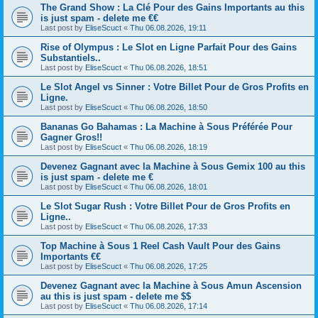
The Grand Show : La Clé Pour des Gains Importants au this
is just spam - delete me €€
Last post by
EliseScuct
«
Thu 06.08.2026, 19:11
Rise of Olympus : Le Slot en Ligne Parfait Pour des Gains
Substantiels..
Last post by
EliseScuct
«
Thu 06.08.2026, 18:51
Le Slot Angel vs Sinner : Votre Billet Pour de Gros Profits en
Ligne.
Last post by
EliseScuct
«
Thu 06.08.2026, 18:50
Bananas Go Bahamas : La Machine à Sous Préférée Pour
Gagner Gros!!
Last post by
EliseScuct
«
Thu 06.08.2026, 18:19
Devenez Gagnant avec la Machine à Sous Gemix 100 au this
is just spam - delete me €
Last post by
EliseScuct
«
Thu 06.08.2026, 18:01
Le Slot Sugar Rush : Votre Billet Pour de Gros Profits en
Ligne..
Last post by
EliseScuct
«
Thu 06.08.2026, 17:33
Top Machine à Sous 1 Reel Cash Vault Pour des Gains
Importants €€
Last post by
EliseScuct
«
Thu 06.08.2026, 17:25
Devenez Gagnant avec la Machine à Sous Amun Ascension
au this is just spam - delete me $$
Last post by
EliseScuct
«
Thu 06.08.2026, 17:14