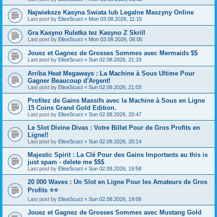
Najwieksze Kasyna Swiata lub Legalne Maszyny Online
Last post by
EliseScuct
«
Mon 03.08.2026, 11:15
Gra Kasyno Ruletka tez Kasyno Z Skrill
Last post by
EliseScuct
«
Mon 03.08.2026, 06:00
Jouez et Gagnez de Grosses Sommes avec Mermaids $$
Last post by
EliseScuct
«
Sun 02.08.2026, 21:19
Arriba Heat Megaways : La Machine à Sous Ultime Pour
Gagner Beaucoup d'Argent!
Last post by
EliseScuct
«
Sun 02.08.2026, 21:03
Profitez de Gains Massifs avec la Machine à Sous en Ligne
15 Coins Grand Gold Edition.
Last post by
EliseScuct
«
Sun 02.08.2026, 20:47
Le Slot Divine Divas : Votre Billet Pour de Gros Profits en
Ligne!!
Last post by
EliseScuct
«
Sun 02.08.2026, 20:14
Majestic Spirit : La Clé Pour des Gains Importants au this is
just spam - delete me $$$
Last post by
EliseScuct
«
Sun 02.08.2026, 19:58
20 000 Waves : Un Slot en Ligne Pour les Amateurs de Gros
Profits ⭐⭐
Last post by
EliseScuct
«
Sun 02.08.2026, 19:06
Jouez et Gagnez de Grosses Sommes avec Mustang Gold