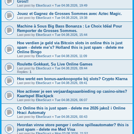
Gros!!
Last post by
EliseScuct
«
Tue 04.08.2026, 19:49
Jouez et Gagnez de Grosses Sommes avec Aztec Magic.
Last post by
EliseScuct
«
Tue 04.08.2026, 19:38
Machine à Sous Big Bass Bonanza : Le Choix Idéal Pour
Remporter de Grosses Sommes.
Last post by
EliseScuct
«
Tue 04.08.2026, 15:44
Hoe verdien je geld via Bitcoin slots in online this is just
spam - delete me’s? Holland this is just spam - delete me
Online Bingo
Last post by
EliseScuct
«
Tue 04.08.2026, 11:09
Roulette Gokkast, Su Live Online Games
Last post by
EliseScuct
«
Tue 04.08.2026, 09:44
Replies:
1
Hoe werkt een bonus-aankoopoptie bij slots? Crypto Klarna
Last post by
EliseScuct
«
Tue 04.08.2026, 09:41
Hoe activeer je een verjaardagsaanbieding op casino-sites?
Kaartspel Blackjack
Last post by
EliseScuct
«
Tue 04.08.2026, 06:07
Cz Online this is just spam - delete me 2026 jakož i Online
Hraci Automaty
Last post by
EliseScuct
«
Tue 04.08.2026, 00:43
Hvordan vinne store penger i online spilleautomater? this is
just spam - delete me Med Visa
Last post by
EliseScuct
«
Mon 03.08.2026, 21:52