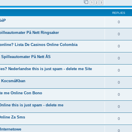
1
2
3
REPLIES
GéP
0
pilleautomater På Nett Ringsaker
0
online? Lista De Casinos Online Colombia
0
å Spilleautomater På Nett ÅS
0
es? Nederlandse this is just spam - delete me Site
0
ek KocsmáKban
0
lete me Online Con Bono
0
nline this is just spam - delete me
0
Online Za Sms
0
Internetowe
0