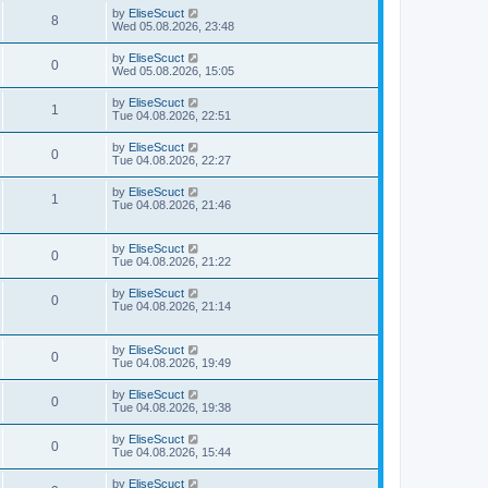
by
EliseScuct
8
Wed 05.08.2026, 23:48
by
EliseScuct
0
Wed 05.08.2026, 15:05
by
EliseScuct
1
Tue 04.08.2026, 22:51
by
EliseScuct
0
Tue 04.08.2026, 22:27
by
EliseScuct
1
Tue 04.08.2026, 21:46
by
EliseScuct
0
Tue 04.08.2026, 21:22
by
EliseScuct
0
Tue 04.08.2026, 21:14
by
EliseScuct
0
Tue 04.08.2026, 19:49
by
EliseScuct
0
Tue 04.08.2026, 19:38
by
EliseScuct
0
Tue 04.08.2026, 15:44
by
EliseScuct