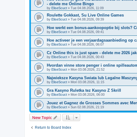
- delete me Online Bingo
by
EliseScuct
» Tue 04.08.2026, 11:09
Roulette Gokkast, Su Live Online Games
by
EliseScuct
» Tue 04.08.2026, 09:39
Hoe werkt een bonus-aankoopoptie bij slots? C
by
EliseScuct
» Tue 04.08.2026, 09:41
Hoe activeer je een verjaardagsaanbieding op c
by
EliseScuct
» Tue 04.08.2026, 06:07
Cz Online this is just spam - delete me 2026 ja
by
EliseScuct
» Tue 04.08.2026, 00:43
Hvordan vinne store penger i online spilleautom
by
EliseScuct
» Mon 03.08.2026, 21:52
Najwieksze Kasyna Swiata lub Legalne Maszyn
by
EliseScuct
» Mon 03.08.2026, 11:15
Gra Kasyno Ruletka tez Kasyno Z Skrill
by
EliseScuct
» Mon 03.08.2026, 06:00
Jouez et Gagnez de Grosses Sommes avec Mer
by
EliseScuct
» Sun 02.08.2026, 21:19
New Topic
Return to Board Index