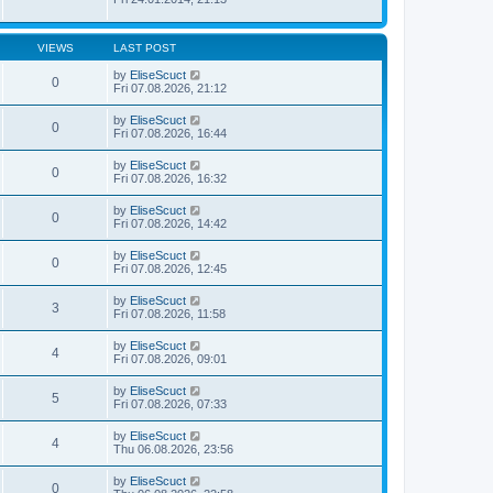
s
t
VIEWS
LAST POST
by
EliseScuct
0
Fri 07.08.2026, 21:12
by
EliseScuct
0
Fri 07.08.2026, 16:44
by
EliseScuct
0
Fri 07.08.2026, 16:32
by
EliseScuct
0
Fri 07.08.2026, 14:42
by
EliseScuct
0
Fri 07.08.2026, 12:45
by
EliseScuct
3
Fri 07.08.2026, 11:58
by
EliseScuct
4
Fri 07.08.2026, 09:01
by
EliseScuct
5
Fri 07.08.2026, 07:33
by
EliseScuct
4
Thu 06.08.2026, 23:56
by
EliseScuct
0