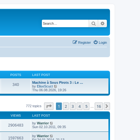
Search
Advanced search
Register
Login
POSTS
LAST POST
Machine à Sous Pirots 3 : Le …
340
V
by
EliseScuct
i
Thu 06.08.2026, 19:26
e
w
t
h
Page
1
of
16
1
2
3
4
5
16
Next
772 topics
…
e
l
VIEWS
LAST POST
a
t
by
Warrior
e
2906483
Sun 02.10.2011, 09:35
s
t
p
by
Warrior
1597663
o
Fri 24.01.2014, 21:13