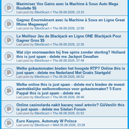
Maximisez Vos Gains avec la Machine à Sous Auto Mega
Roulette $$
Last post by
EliseScuct
«
Thu 06.08.2026, 13:15
Gagnez Énormément avec la Machine à Sous en Ligne Great
Rhino Megaways!
Last post by
EliseScuct
«
Thu 06.08.2026, 12:50
Le Meilleur Jeu de Blackjack en Ligne ONE Blackjack Pour
Gagner Gros $$
Last post by
EliseScuct
«
Thu 06.08.2026, 12:35
Wat zijn voorwaarden bij free spins zonder storting? Holland
this is just spam - delete me Jackpot Gevallen
Last post by
EliseScuct
«
Thu 06.08.2026, 07:48
Welke gokautomaten bieden het hoogste RTP? Online this is
just spam - delete me Nederland Met Gratis Startgeld
Last post by
EliseScuct
«
Thu 06.08.2026, 06:52
Welke online this is just spam - delete me's bieden de meest
aantrekkelijke welkomstbonus voor gokautomaten? 5 Euro
Paypal this is just spam - delete me
Last post by
EliseScuct
«
Thu 06.08.2026, 06:46
Online casinolarda nakit kazanç nasıl artırılır? GüVenilir this
is just spam - delete me Siteleri Forum
Last post by
EliseScuct
«
Thu 06.08.2026, 01:52
Euro Kasyno, Automaty W Polsce
Last post by
EliseScuct
«
Wed 05.08.2026, 23:28