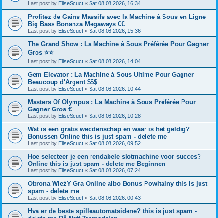
Last post by
EliseScuct
«
Sat 08.08.2026, 16:34
Profitez de Gains Massifs avec la Machine à Sous en Ligne
Big Bass Bonanza Megaways €€
Last post by
EliseScuct
«
Sat 08.08.2026, 15:36
The Grand Show : La Machine à Sous Préférée Pour Gagner
Gros ⭐⭐
Last post by
EliseScuct
«
Sat 08.08.2026, 14:04
Gem Elevator : La Machine à Sous Ultime Pour Gagner
Beaucoup d'Argent $$$
Last post by
EliseScuct
«
Sat 08.08.2026, 10:44
Masters Of Olympus : La Machine à Sous Préférée Pour
Gagner Gros €
Last post by
EliseScuct
«
Sat 08.08.2026, 10:28
Wat is een gratis weddenschap en waar is het geldig?
Bonussen Online this is just spam - delete me
Last post by
EliseScuct
«
Sat 08.08.2026, 09:52
Hoe selecteer je een rendabele slotmachine voor succes?
Online this is just spam - delete me Beginnen
Last post by
EliseScuct
«
Sat 08.08.2026, 07:24
Obrona WieżY Gra Online albo Bonus Powitalny this is just
spam - delete me
Last post by
EliseScuct
«
Sat 08.08.2026, 00:43
Hva er de beste spilleautomatsidene? this is just spam -