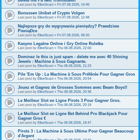
delete me På Nett Tromsdalen
Last post by
EliseScuct
«
Fri 07.08.2026, 14:46
Bonussen Unibet of Crypto Volgen
Last post by
EliseScuct
«
Fri 07.08.2026, 12:48
Najlepsze gry do wygrywania pieniędzy? Prawdziwe
PieniąDze
Last post by
EliseScuct
«
Fri 07.08.2026, 08:20
Kasyno Legalne Online i Gry Online Ruletka
Last post by
EliseScuct
«
Thu 06.08.2026, 22:00
Dominez le this is just spam - delete me avec 40 Shining
Jewels : Machine à Sous Gagnante.
Last post by
EliseScuct
«
Thu 06.08.2026, 21:23
Pile 'Em Up : La Machine à Sous Préférée Pour Gagner Gros
Last post by
EliseScuct
«
Thu 06.08.2026, 20:54
Jouez et Gagnez de Grosses Sommes avec Beam Boys!!
Last post by
EliseScuct
«
Thu 06.08.2026, 20:36
Le Meilleur Slot en Ligne Pirots 3 Pour Gagner Gros.
Last post by
EliseScuct
«
Thu 06.08.2026, 20:19
Le Meilleur Slot en Ligne Bet Behind Pro Blackjack Pour
Gagner Gros €
Last post by
EliseScuct
«
Thu 06.08.2026, 19:47
Pirots 3 : La Machine à Sous Ultime Pour Gagner Beaucoup
d'Argent
Last post by
EliseScuct
«
Thu 06.08.2026, 19:32