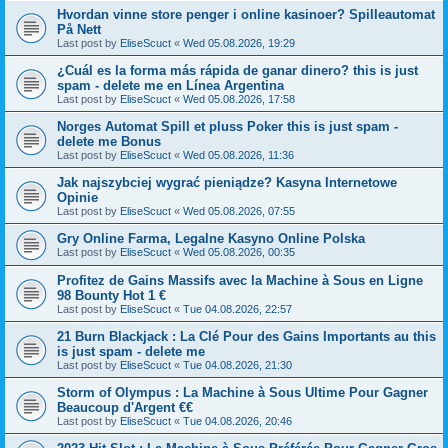
Hvordan vinne store penger i online kasinoer? Spilleautomat
På Nett
Last post by
EliseScuct
«
Wed 05.08.2026, 19:29
¿Cuál es la forma más rápida de ganar dinero? this is just
spam - delete me en Línea Argentina
Last post by
EliseScuct
«
Wed 05.08.2026, 17:58
Norges Automat Spill et pluss Poker this is just spam -
delete me Bonus
Last post by
EliseScuct
«
Wed 05.08.2026, 11:36
Jak najszybciej wygrać pieniądze? Kasyna Internetowe
Opinie
Last post by
EliseScuct
«
Wed 05.08.2026, 07:55
Gry Online Farma, Legalne Kasyno Online Polska
Last post by
EliseScuct
«
Wed 05.08.2026, 00:35
Profitez de Gains Massifs avec la Machine à Sous en Ligne
98 Bounty Hot 1 €
Last post by
EliseScuct
«
Tue 04.08.2026, 22:57
21 Burn Blackjack : La Clé Pour des Gains Importants au this
is just spam - delete me
Last post by
EliseScuct
«
Tue 04.08.2026, 21:30
Storm of Olympus : La Machine à Sous Ultime Pour Gagner
Beaucoup d'Argent €€
Last post by
EliseScuct
«
Tue 04.08.2026, 20:46