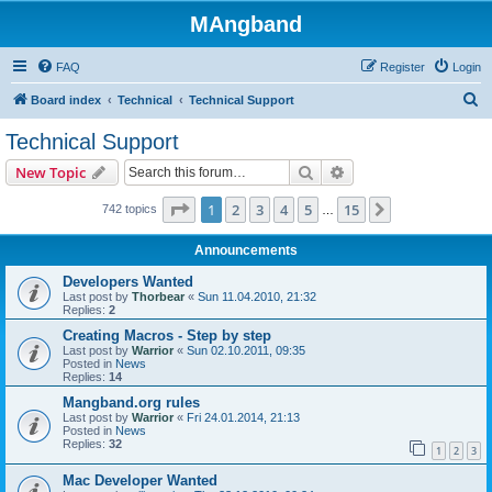
MAngband
FAQ
Register
Login
S
Board index
Technical
Technical Support
e
Technical Support
a
Search
Advanced search
New Topic
r
c
Page
1
of
15
1
2
3
4
5
15
Next
742 topics
…
h
Announcements
Developers Wanted
Last post by
Thorbear
«
Sun 11.04.2010, 21:32
Replies:
2
Creating Macros - Step by step
Last post by
Warrior
«
Sun 02.10.2011, 09:35
Posted in
News
Replies:
14
Mangband.org rules
Last post by
Warrior
«
Fri 24.01.2014, 21:13
Posted in
News
Replies:
32
1
2
3
Mac Developer Wanted