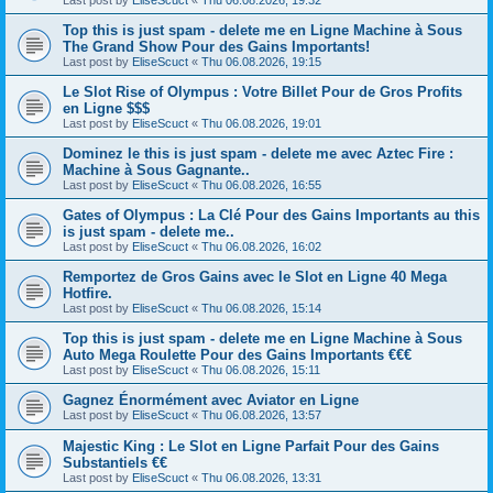
Top this is just spam - delete me en Ligne Machine à Sous
The Grand Show Pour des Gains Importants!
Last post by
EliseScuct
«
Thu 06.08.2026, 19:15
Le Slot Rise of Olympus : Votre Billet Pour de Gros Profits
en Ligne $$$
Last post by
EliseScuct
«
Thu 06.08.2026, 19:01
Dominez le this is just spam - delete me avec Aztec Fire :
Machine à Sous Gagnante..
Last post by
EliseScuct
«
Thu 06.08.2026, 16:55
Gates of Olympus : La Clé Pour des Gains Importants au this
is just spam - delete me..
Last post by
EliseScuct
«
Thu 06.08.2026, 16:02
Remportez de Gros Gains avec le Slot en Ligne 40 Mega
Hotfire.
Last post by
EliseScuct
«
Thu 06.08.2026, 15:14
Top this is just spam - delete me en Ligne Machine à Sous
Auto Mega Roulette Pour des Gains Importants €€€
Last post by
EliseScuct
«
Thu 06.08.2026, 15:11
Gagnez Énormément avec Aviator en Ligne
Last post by
EliseScuct
«
Thu 06.08.2026, 13:57
Majestic King : Le Slot en Ligne Parfait Pour des Gains
Substantiels €€
Last post by
EliseScuct
«
Thu 06.08.2026, 13:31