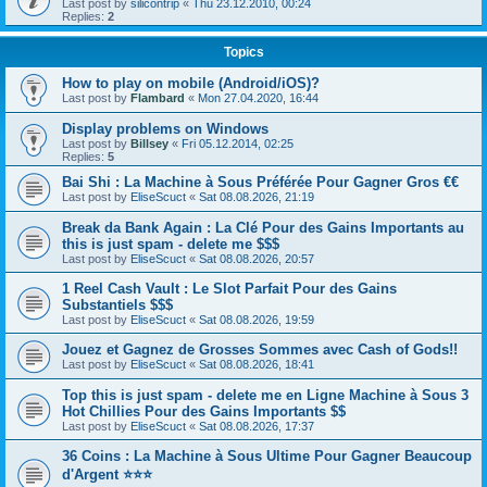
Last post by
silicontrip
«
Thu 23.12.2010, 00:24
Replies:
2
Topics
How to play on mobile (Android/iOS)?
Last post by
Flambard
«
Mon 27.04.2020, 16:44
Display problems on Windows
Last post by
Billsey
«
Fri 05.12.2014, 02:25
Replies:
5
Bai Shi : La Machine à Sous Préférée Pour Gagner Gros €€
Last post by
EliseScuct
«
Sat 08.08.2026, 21:19
Break da Bank Again : La Clé Pour des Gains Importants au
this is just spam - delete me $$$
Last post by
EliseScuct
«
Sat 08.08.2026, 20:57
1 Reel Cash Vault : Le Slot Parfait Pour des Gains
Substantiels $$$
Last post by
EliseScuct
«
Sat 08.08.2026, 19:59
Jouez et Gagnez de Grosses Sommes avec Cash of Gods!!
Last post by
EliseScuct
«
Sat 08.08.2026, 18:41
Top this is just spam - delete me en Ligne Machine à Sous 3
Hot Chillies Pour des Gains Importants $$
Last post by
EliseScuct
«
Sat 08.08.2026, 17:37
36 Coins : La Machine à Sous Ultime Pour Gagner Beaucoup
d'Argent ⭐⭐⭐