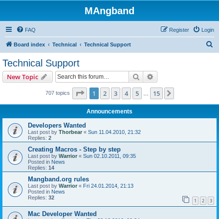
MAngband
FAQ
Register
Login
S
Board index
Technical
Technical Support
e
Technical Support
a
Search
Advanced search
New Topic
r
c
Page
1
of
15
1
2
3
4
5
15
Next
707 topics
…
h
Announcements
Developers Wanted
Last post by
Thorbear
«
Sun 11.04.2010, 21:32
Replies:
2
Creating Macros - Step by step
Last post by
Warrior
«
Sun 02.10.2011, 09:35
Posted in
News
Replies:
14
Mangband.org rules
Last post by
Warrior
«
Fri 24.01.2014, 21:13
Posted in
News
Replies:
32
1
2
3
Mac Developer Wanted