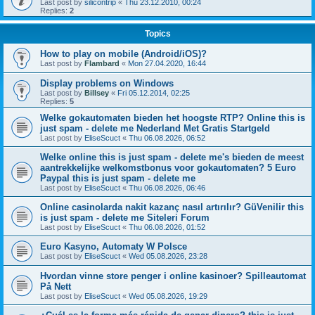
Last post by
silicontrip
«
Thu 23.12.2010, 00:24
Replies:
2
Topics
How to play on mobile (Android/iOS)?
Last post by
Flambard
«
Mon 27.04.2020, 16:44
Display problems on Windows
Last post by
Billsey
«
Fri 05.12.2014, 02:25
Replies:
5
Welke gokautomaten bieden het hoogste RTP? Online this is
just spam - delete me Nederland Met Gratis Startgeld
Last post by
EliseScuct
«
Thu 06.08.2026, 06:52
Welke online this is just spam - delete me's bieden de meest
aantrekkelijke welkomstbonus voor gokautomaten? 5 Euro
Paypal this is just spam - delete me
Last post by
EliseScuct
«
Thu 06.08.2026, 06:46
Online casinolarda nakit kazanç nasıl artırılır? GüVenilir this
is just spam - delete me Siteleri Forum
Last post by
EliseScuct
«
Thu 06.08.2026, 01:52
Euro Kasyno, Automaty W Polsce
Last post by
EliseScuct
«
Wed 05.08.2026, 23:28
Hvordan vinne store penger i online kasinoer? Spilleautomat
På Nett
Last post by
EliseScuct
«
Wed 05.08.2026, 19:29