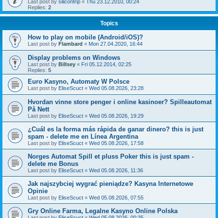
Last post by
silicontrip
«
Thu 23.12.2010, 00:24
Replies:
2
Topics
How to play on mobile (Android/iOS)?
Last post by
Flambard
«
Mon 27.04.2020, 16:44
Display problems on Windows
Last post by
Billsey
«
Fri 05.12.2014, 02:25
Replies:
5
Euro Kasyno, Automaty W Polsce
Last post by
EliseScuct
«
Wed 05.08.2026, 23:28
Hvordan vinne store penger i online kasinoer? Spilleautomat
På Nett
Last post by
EliseScuct
«
Wed 05.08.2026, 19:29
¿Cuál es la forma más rápida de ganar dinero? this is just
spam - delete me en Línea Argentina
Last post by
EliseScuct
«
Wed 05.08.2026, 17:58
Norges Automat Spill et pluss Poker this is just spam -
delete me Bonus
Last post by
EliseScuct
«
Wed 05.08.2026, 11:36
Jak najszybciej wygrać pieniądze? Kasyna Internetowe
Opinie
Last post by
EliseScuct
«
Wed 05.08.2026, 07:55
Gry Online Farma, Legalne Kasyno Online Polska
Last post by
EliseScuct
«
Wed 05.08.2026, 00:35