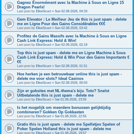
Gagnez Énormément avec la Machine à Sous en Ligne 15
Dragon Pearls!
Last post by
EliseScuct
«
Sun 02.08.2026, 04:33
Gem Elevator : Le Meilleur Jeu de this is just spam - delete
me en Ligne Pour des Gains Considérables €€€
Last post by
EliseScuct
«
Sun 02.08.2026, 03:42
Profitez de Gains Massifs avec la Machine à Sous en Ligne
Cash Link Express: Hold & Win!
Last post by
EliseScuct
«
Sun 02.08.2026, 02:19
Top this is just spam - delete me en Ligne Machine à Sous
Cash Link Express: Hold & Win Pour des Gains Importants €
€€
Last post by
EliseScuct
«
Sun 02.08.2026, 01:51
Hoe herken je een betrouwbaar online this is just spam -
delete me voor slots? Ideal Casinos
Last post by
EliseScuct
«
Sun 02.08.2026, 00:03
Zijn er goksites met NL-thema's bijv. Toto? Snelst
Uitbetalende this is just spam - delete me
Last post by
EliseScuct
«
Sat 01.08.2026, 23:55
Is het mogelijk om meerdere bonussen gelijktijdig
combineren? Gokken Op Gokkasten
Last post by
EliseScuct
«
Sat 01.08.2026, 22:55
Gratis this is just spam - delete me Spelletjes Spelen of
Poker Spelen Holland this is just spam - delete me
Last post by
EliseScuct
«
Sat 01.08.2026, 19:57