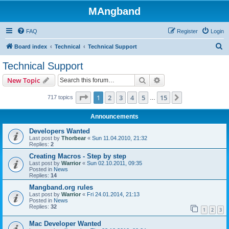
MAngband
FAQ
Register
Login
S
Board index
Technical
Technical Support
e
Technical Support
a
Search
Advanced search
New Topic
r
c
Page
1
of
15
1
2
3
4
5
15
Next
717 topics
…
h
Announcements
Developers Wanted
Last post by
Thorbear
«
Sun 11.04.2010, 21:32
Replies:
2
Creating Macros - Step by step
Last post by
Warrior
«
Sun 02.10.2011, 09:35
Posted in
News
Replies:
14
Mangband.org rules
Last post by
Warrior
«
Fri 24.01.2014, 21:13
Posted in
News
Replies:
32
1
2
3
Mac Developer Wanted