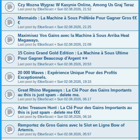
Czy Mozna Wygrac W Kasynie Online, Among Us Graj Teraz
Last post by
EliseScuct
«
Sun 02.08.2026, 21:52
Mermaids : La Machine à Sous Préférée Pour Gagner Gros €€
€
Last post by
EliseScuct
«
Sun 02.08.2026, 21:25
Maximisez Vos Gains avec la Machine à Sous Arriba Heat
Megaways.
Last post by
EliseScuct
«
Sun 02.08.2026, 21:09
15 Coins Grand Gold Edition : La Machine à Sous Ultime
Pour Gagner Beaucoup d'Argent ⭐⭐
Last post by
EliseScuct
«
Sun 02.08.2026, 20:53
20 000 Waves : Expérience Unique Pour des Profits
Exceptionnels.
Last post by
EliseScuct
«
Sun 02.08.2026, 19:15
Great Rhino Megaways : La Clé Pour des Gains Importants
au this is just spam - delete me.
Last post by
EliseScuct
«
Sun 02.08.2026, 06:17
Aztec Treasure Hunt : La Clé Pour des Gains Importants au
this is just spam - delete me €€€
Last post by
EliseScuct
«
Sun 02.08.2026, 06:16
Remportez de Gros Gains avec le Slot en Ligne Bow of
Artemis.
Last post by
EliseScuct
«
Sun 02.08.2026, 05:57