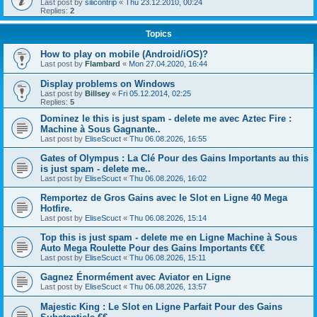
Last post by
silicontrip
«
Thu 23.12.2010, 00:24
Replies:
2
Topics
How to play on mobile (Android/iOS)?
Last post by
Flambard
«
Mon 27.04.2020, 16:44
Display problems on Windows
Last post by
Billsey
«
Fri 05.12.2014, 02:25
Replies:
5
Dominez le this is just spam - delete me avec Aztec Fire :
Machine à Sous Gagnante..
Last post by
EliseScuct
«
Thu 06.08.2026, 16:55
Gates of Olympus : La Clé Pour des Gains Importants au this
is just spam - delete me..
Last post by
EliseScuct
«
Thu 06.08.2026, 16:02
Remportez de Gros Gains avec le Slot en Ligne 40 Mega
Hotfire.
Last post by
EliseScuct
«
Thu 06.08.2026, 15:14
Top this is just spam - delete me en Ligne Machine à Sous
Auto Mega Roulette Pour des Gains Importants €€€
Last post by
EliseScuct
«
Thu 06.08.2026, 15:11
Gagnez Énormément avec Aviator en Ligne
Last post by
EliseScuct
«
Thu 06.08.2026, 13:57
Majestic King : Le Slot en Ligne Parfait Pour des Gains