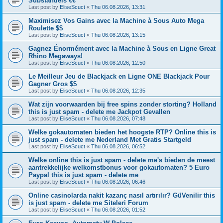
Substantiels €€
Last post by
EliseScuct
«
Thu 06.08.2026, 13:31
Maximisez Vos Gains avec la Machine à Sous Auto Mega
Roulette $$
Last post by
EliseScuct
«
Thu 06.08.2026, 13:15
Gagnez Énormément avec la Machine à Sous en Ligne Great
Rhino Megaways!
Last post by
EliseScuct
«
Thu 06.08.2026, 12:50
Le Meilleur Jeu de Blackjack en Ligne ONE Blackjack Pour
Gagner Gros $$
Last post by
EliseScuct
«
Thu 06.08.2026, 12:35
Wat zijn voorwaarden bij free spins zonder storting? Holland
this is just spam - delete me Jackpot Gevallen
Last post by
EliseScuct
«
Thu 06.08.2026, 07:48
Welke gokautomaten bieden het hoogste RTP? Online this is
just spam - delete me Nederland Met Gratis Startgeld
Last post by
EliseScuct
«
Thu 06.08.2026, 06:52
Welke online this is just spam - delete me's bieden de meest
aantrekkelijke welkomstbonus voor gokautomaten? 5 Euro
Paypal this is just spam - delete me
Last post by
EliseScuct
«
Thu 06.08.2026, 06:46
Online casinolarda nakit kazanç nasıl artırılır? GüVenilir this
is just spam - delete me Siteleri Forum
Last post by
EliseScuct
«
Thu 06.08.2026, 01:52