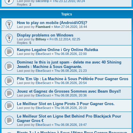
Last post by
silicontrip
«
Thu 23.12.2010, 00:24
Replies:
2
Topics
How to play on mobile (Android/iOS)?
Last post by
Flambard
«
Mon 27.04.2020, 16:44
Display problems on Windows
Last post by
Billsey
«
Fri 05.12.2014, 02:25
Replies:
5
Kasyno Legalne Online i Gry Online Ruletka
Last post by
EliseScuct
«
Thu 06.08.2026, 22:00
Dominez le this is just spam - delete me avec 40 Shining
Jewels : Machine à Sous Gagnante.
Last post by
EliseScuct
«
Thu 06.08.2026, 21:23
Pile 'Em Up : La Machine à Sous Préférée Pour Gagner Gros
Last post by
EliseScuct
«
Thu 06.08.2026, 20:54
Jouez et Gagnez de Grosses Sommes avec Beam Boys!!
Last post by
EliseScuct
«
Thu 06.08.2026, 20:36
Le Meilleur Slot en Ligne Pirots 3 Pour Gagner Gros.
Last post by
EliseScuct
«
Thu 06.08.2026, 20:19
Le Meilleur Slot en Ligne Bet Behind Pro Blackjack Pour
Gagner Gros €
Last post by
EliseScuct
«
Thu 06.08.2026, 19:47
Pirots 3 : La Machine à Sous Ultime Pour Gagner Beaucoup