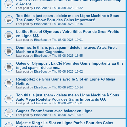
d'Argent
Last post by
EliseScuct
«
Thu 06.08.2026, 19:32
Top this is just spam - delete me en Ligne Machine à Sous
The Grand Show Pour des Gains Importants!
Last post by
EliseScuct
«
Thu 06.08.2026, 19:15
Le Slot Rise of Olympus : Votre Billet Pour de Gros Profits
en Ligne $$$
Last post by
EliseScuct
«
Thu 06.08.2026, 19:01
Dominez le this is just spam - delete me avec Aztec Fire :
Machine à Sous Gagnante..
Last post by
EliseScuct
«
Thu 06.08.2026, 16:55
Gates of Olympus : La Clé Pour des Gains Importants au this
is just spam - delete me..
Last post by
EliseScuct
«
Thu 06.08.2026, 16:02
Remportez de Gros Gains avec le Slot en Ligne 40 Mega
Hotfire.
Last post by
EliseScuct
«
Thu 06.08.2026, 15:14
Top this is just spam - delete me en Ligne Machine à Sous
Auto Mega Roulette Pour des Gains Importants €€€
Last post by
EliseScuct
«
Thu 06.08.2026, 15:11
Gagnez Énormément avec Aviator en Ligne
Last post by
EliseScuct
«
Thu 06.08.2026, 13:57
Majestic King : Le Slot en Ligne Parfait Pour des Gains