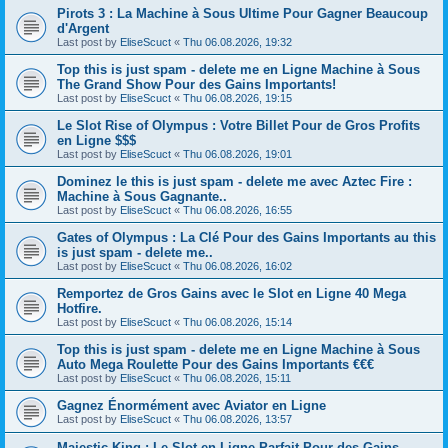
Pirots 3 : La Machine à Sous Ultime Pour Gagner Beaucoup
d'Argent
Last post by
EliseScuct
«
Thu 06.08.2026, 19:32
Top this is just spam - delete me en Ligne Machine à Sous
The Grand Show Pour des Gains Importants!
Last post by
EliseScuct
«
Thu 06.08.2026, 19:15
Le Slot Rise of Olympus : Votre Billet Pour de Gros Profits
en Ligne $$$
Last post by
EliseScuct
«
Thu 06.08.2026, 19:01
Dominez le this is just spam - delete me avec Aztec Fire :
Machine à Sous Gagnante..
Last post by
EliseScuct
«
Thu 06.08.2026, 16:55
Gates of Olympus : La Clé Pour des Gains Importants au this
is just spam - delete me..
Last post by
EliseScuct
«
Thu 06.08.2026, 16:02
Remportez de Gros Gains avec le Slot en Ligne 40 Mega
Hotfire.
Last post by
EliseScuct
«
Thu 06.08.2026, 15:14
Top this is just spam - delete me en Ligne Machine à Sous
Auto Mega Roulette Pour des Gains Importants €€€
Last post by
EliseScuct
«
Thu 06.08.2026, 15:11
Gagnez Énormément avec Aviator en Ligne
Last post by
EliseScuct
«
Thu 06.08.2026, 13:57
Majestic King : Le Slot en Ligne Parfait Pour des Gains