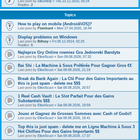
Last post by
silicontrip
«
Thu 23.12.2010, 00:24
Replies:
2
Topics
How to play on mobile (Android/iOS)?
Last post by
Flambard
«
Mon 27.04.2020, 16:44
Display problems on Windows
Last post by
Billsey
«
Fri 05.12.2014, 02:25
Replies:
5
Najleprze Gry Online rowniez Gra Jednoreki Bandyta
Last post by
EliseScuct
«
Sun 09.08.2026, 07:32
Bai Shi : La Machine à Sous Préférée Pour Gagner Gros €€
Last post by
EliseScuct
«
Sat 08.08.2026, 21:19
Break da Bank Again : La Clé Pour des Gains Importants au
this is just spam - delete me $$$
Last post by
EliseScuct
«
Sat 08.08.2026, 20:57
1 Reel Cash Vault : Le Slot Parfait Pour des Gains
Substantiels $$$
Last post by
EliseScuct
«
Sat 08.08.2026, 19:59
Jouez et Gagnez de Grosses Sommes avec Cash of Gods!!
Last post by
EliseScuct
«
Sat 08.08.2026, 18:41
Top this is just spam - delete me en Ligne Machine à Sous 3
Hot Chillies Pour des Gains Importants $$
Last post by
EliseScuct
«
Sat 08.08.2026, 17:37