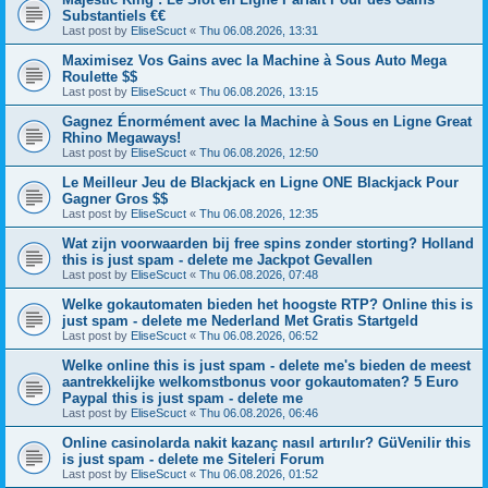
Substantiels €€
Last post by
EliseScuct
«
Thu 06.08.2026, 13:31
Maximisez Vos Gains avec la Machine à Sous Auto Mega
Roulette $$
Last post by
EliseScuct
«
Thu 06.08.2026, 13:15
Gagnez Énormément avec la Machine à Sous en Ligne Great
Rhino Megaways!
Last post by
EliseScuct
«
Thu 06.08.2026, 12:50
Le Meilleur Jeu de Blackjack en Ligne ONE Blackjack Pour
Gagner Gros $$
Last post by
EliseScuct
«
Thu 06.08.2026, 12:35
Wat zijn voorwaarden bij free spins zonder storting? Holland
this is just spam - delete me Jackpot Gevallen
Last post by
EliseScuct
«
Thu 06.08.2026, 07:48
Welke gokautomaten bieden het hoogste RTP? Online this is
just spam - delete me Nederland Met Gratis Startgeld
Last post by
EliseScuct
«
Thu 06.08.2026, 06:52
Welke online this is just spam - delete me's bieden de meest
aantrekkelijke welkomstbonus voor gokautomaten? 5 Euro
Paypal this is just spam - delete me
Last post by
EliseScuct
«
Thu 06.08.2026, 06:46
Online casinolarda nakit kazanç nasıl artırılır? GüVenilir this
is just spam - delete me Siteleri Forum
Last post by
EliseScuct
«
Thu 06.08.2026, 01:52