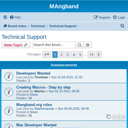
MAngband
FAQ
Register
Login
S
Board index
Technical
Technical Support
e
Technical Support
a
Search
Advanced search
New Topic
r
c
Page
1
of
15
1
2
3
4
5
15
Next
743 topics
…
h
Announcements
Developers Wanted
Last post by
Thorbear
«
Sun 11.04.2010, 21:32
Replies:
2
Creating Macros - Step by step
Last post by
Warrior
«
Sun 02.10.2011, 09:35
Posted in
News
Replies:
14
Mangband.org rules
Last post by
Stephenquods
«
Sun 09.08.2026, 06:49
Posted in
News
Replies:
33
1
2
3
Mac Developer Wanted