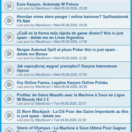
Euro Kasyno, Automaty W Polsce
Last post by
EliseScuct
«
Wed 05.08.2026, 23:28
Hvordan vinne store penger i online kasinoer? Spilleautomat
På Nett
Last post by
EliseScuct
«
Wed 05.08.2026, 19:29
¿Cuál es la forma más rápida de ganar dinero? this is just
spam - delete me en Línea Argentina
Last post by
EliseScuct
«
Wed 05.08.2026, 17:58
Norges Automat Spill et pluss Poker this is just spam -
delete me Bonus
Last post by
EliseScuct
«
Wed 05.08.2026, 11:36
Jak najszybciej wygrać pieniądze? Kasyna Internetowe
Opinie
Last post by
EliseScuct
«
Wed 05.08.2026, 07:55
Gry Online Farma, Legalne Kasyno Online Polska
Last post by
EliseScuct
«
Wed 05.08.2026, 00:35
Profitez de Gains Massifs avec la Machine à Sous en Ligne
98 Bounty Hot 1 €
Last post by
EliseScuct
«
Tue 04.08.2026, 22:57
21 Burn Blackjack : La Clé Pour des Gains Importants au this
is just spam - delete me
Last post by
EliseScuct
«
Tue 04.08.2026, 21:30
Storm of Olympus : La Machine à Sous Ultime Pour Gagner