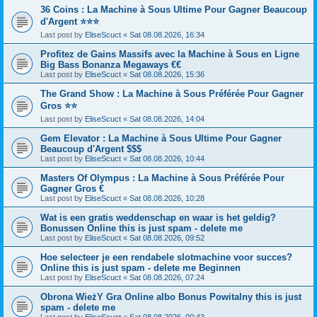
36 Coins : La Machine à Sous Ultime Pour Gagner Beaucoup
d'Argent ⭐⭐⭐
Last post by
EliseScuct
«
Sat 08.08.2026, 16:34
Profitez de Gains Massifs avec la Machine à Sous en Ligne
Big Bass Bonanza Megaways €€
Last post by
EliseScuct
«
Sat 08.08.2026, 15:36
The Grand Show : La Machine à Sous Préférée Pour Gagner
Gros ⭐⭐
Last post by
EliseScuct
«
Sat 08.08.2026, 14:04
Gem Elevator : La Machine à Sous Ultime Pour Gagner
Beaucoup d'Argent $$$
Last post by
EliseScuct
«
Sat 08.08.2026, 10:44
Masters Of Olympus : La Machine à Sous Préférée Pour
Gagner Gros €
Last post by
EliseScuct
«
Sat 08.08.2026, 10:28
Wat is een gratis weddenschap en waar is het geldig?
Bonussen Online this is just spam - delete me
Last post by
EliseScuct
«
Sat 08.08.2026, 09:52
Hoe selecteer je een rendabele slotmachine voor succes?
Online this is just spam - delete me Beginnen
Last post by
EliseScuct
«
Sat 08.08.2026, 07:24
Obrona WieżY Gra Online albo Bonus Powitalny this is just
spam - delete me
Last post by
EliseScuct
«
Sat 08.08.2026, 00:43