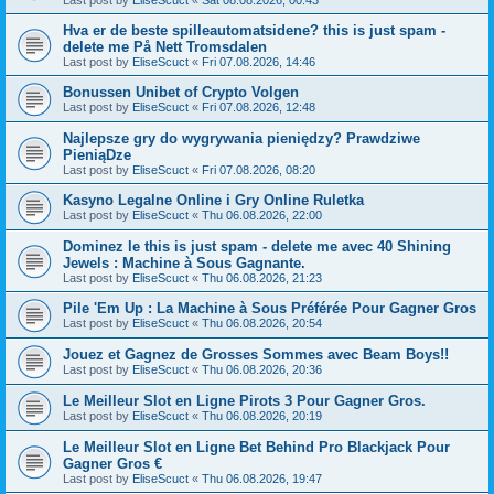
Hva er de beste spilleautomatsidene? this is just spam -
delete me På Nett Tromsdalen
Last post by
EliseScuct
«
Fri 07.08.2026, 14:46
Bonussen Unibet of Crypto Volgen
Last post by
EliseScuct
«
Fri 07.08.2026, 12:48
Najlepsze gry do wygrywania pieniędzy? Prawdziwe
PieniąDze
Last post by
EliseScuct
«
Fri 07.08.2026, 08:20
Kasyno Legalne Online i Gry Online Ruletka
Last post by
EliseScuct
«
Thu 06.08.2026, 22:00
Dominez le this is just spam - delete me avec 40 Shining
Jewels : Machine à Sous Gagnante.
Last post by
EliseScuct
«
Thu 06.08.2026, 21:23
Pile 'Em Up : La Machine à Sous Préférée Pour Gagner Gros
Last post by
EliseScuct
«
Thu 06.08.2026, 20:54
Jouez et Gagnez de Grosses Sommes avec Beam Boys!!
Last post by
EliseScuct
«
Thu 06.08.2026, 20:36
Le Meilleur Slot en Ligne Pirots 3 Pour Gagner Gros.
Last post by
EliseScuct
«
Thu 06.08.2026, 20:19
Le Meilleur Slot en Ligne Bet Behind Pro Blackjack Pour
Gagner Gros €
Last post by
EliseScuct
«
Thu 06.08.2026, 19:47