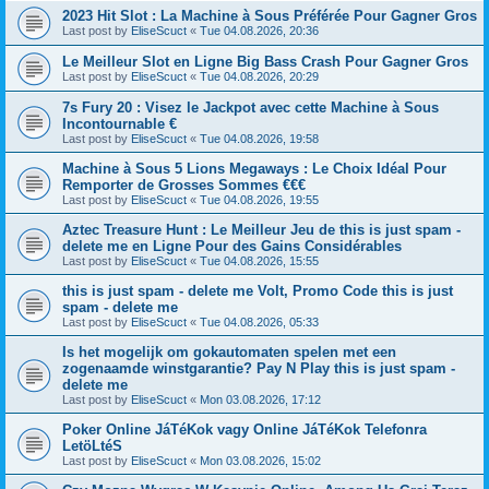
2023 Hit Slot : La Machine à Sous Préférée Pour Gagner Gros
Last post by
EliseScuct
«
Tue 04.08.2026, 20:36
Le Meilleur Slot en Ligne Big Bass Crash Pour Gagner Gros
Last post by
EliseScuct
«
Tue 04.08.2026, 20:29
7s Fury 20 : Visez le Jackpot avec cette Machine à Sous
Incontournable €
Last post by
EliseScuct
«
Tue 04.08.2026, 19:58
Machine à Sous 5 Lions Megaways : Le Choix Idéal Pour
Remporter de Grosses Sommes €€€
Last post by
EliseScuct
«
Tue 04.08.2026, 19:55
Aztec Treasure Hunt : Le Meilleur Jeu de this is just spam -
delete me en Ligne Pour des Gains Considérables
Last post by
EliseScuct
«
Tue 04.08.2026, 15:55
this is just spam - delete me Volt, Promo Code this is just
spam - delete me
Last post by
EliseScuct
«
Tue 04.08.2026, 05:33
Is het mogelijk om gokautomaten spelen met een
zogenaamde winstgarantie? Pay N Play this is just spam -
delete me
Last post by
EliseScuct
«
Mon 03.08.2026, 17:12
Poker Online JáTéKok vagy Online JáTéKok Telefonra
LetöLtéS
Last post by
EliseScuct
«
Mon 03.08.2026, 15:02