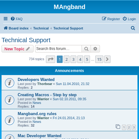
MAngband
FAQ
Register
Login
S
Board index
Technical
Technical Support
e
Technical Support
a
Search
Advanced search
New Topic
r
c
Page
1
of
15
1
2
3
4
5
15
Next
734 topics
…
h
Announcements
Developers Wanted
Last post by
Thorbear
«
Sun 11.04.2010, 21:32
Replies:
2
Creating Macros - Step by step
Last post by
Warrior
«
Sun 02.10.2011, 09:35
Posted in
News
Replies:
14
Mangband.org rules
Last post by
Warrior
«
Fri 24.01.2014, 21:13
Posted in
News
Replies:
32
1
2
3
Mac Developer Wanted