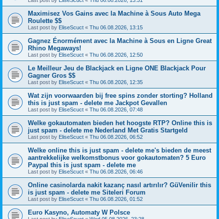
Maximisez Vos Gains avec la Machine à Sous Auto Mega
Roulette $$
Last post by
EliseScuct
«
Thu 06.08.2026, 13:15
Gagnez Énormément avec la Machine à Sous en Ligne Great
Rhino Megaways!
Last post by
EliseScuct
«
Thu 06.08.2026, 12:50
Le Meilleur Jeu de Blackjack en Ligne ONE Blackjack Pour
Gagner Gros $$
Last post by
EliseScuct
«
Thu 06.08.2026, 12:35
Wat zijn voorwaarden bij free spins zonder storting? Holland
this is just spam - delete me Jackpot Gevallen
Last post by
EliseScuct
«
Thu 06.08.2026, 07:48
Welke gokautomaten bieden het hoogste RTP? Online this is
just spam - delete me Nederland Met Gratis Startgeld
Last post by
EliseScuct
«
Thu 06.08.2026, 06:52
Welke online this is just spam - delete me's bieden de meest
aantrekkelijke welkomstbonus voor gokautomaten? 5 Euro
Paypal this is just spam - delete me
Last post by
EliseScuct
«
Thu 06.08.2026, 06:46
Online casinolarda nakit kazanç nasıl artırılır? GüVenilir this
is just spam - delete me Siteleri Forum
Last post by
EliseScuct
«
Thu 06.08.2026, 01:52
Euro Kasyno, Automaty W Polsce
Last post by
EliseScuct
«
Wed 05.08.2026, 23:28