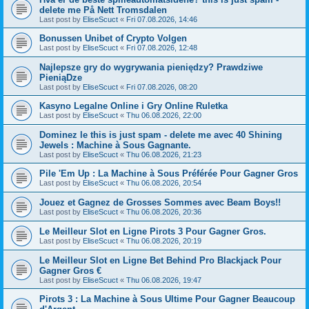
delete me På Nett Tromsdalen
Last post by
EliseScuct
«
Fri 07.08.2026, 14:46
Bonussen Unibet of Crypto Volgen
Last post by
EliseScuct
«
Fri 07.08.2026, 12:48
Najlepsze gry do wygrywania pieniędzy? Prawdziwe
PieniąDze
Last post by
EliseScuct
«
Fri 07.08.2026, 08:20
Kasyno Legalne Online i Gry Online Ruletka
Last post by
EliseScuct
«
Thu 06.08.2026, 22:00
Dominez le this is just spam - delete me avec 40 Shining
Jewels : Machine à Sous Gagnante.
Last post by
EliseScuct
«
Thu 06.08.2026, 21:23
Pile 'Em Up : La Machine à Sous Préférée Pour Gagner Gros
Last post by
EliseScuct
«
Thu 06.08.2026, 20:54
Jouez et Gagnez de Grosses Sommes avec Beam Boys!!
Last post by
EliseScuct
«
Thu 06.08.2026, 20:36
Le Meilleur Slot en Ligne Pirots 3 Pour Gagner Gros.
Last post by
EliseScuct
«
Thu 06.08.2026, 20:19
Le Meilleur Slot en Ligne Bet Behind Pro Blackjack Pour
Gagner Gros €
Last post by
EliseScuct
«
Thu 06.08.2026, 19:47
Pirots 3 : La Machine à Sous Ultime Pour Gagner Beaucoup