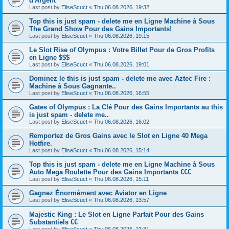
d'Argent
Last post by
EliseScuct
«
Thu 06.08.2026, 19:32
Top this is just spam - delete me en Ligne Machine à Sous
The Grand Show Pour des Gains Importants!
Last post by
EliseScuct
«
Thu 06.08.2026, 19:15
Le Slot Rise of Olympus : Votre Billet Pour de Gros Profits
en Ligne $$$
Last post by
EliseScuct
«
Thu 06.08.2026, 19:01
Dominez le this is just spam - delete me avec Aztec Fire :
Machine à Sous Gagnante..
Last post by
EliseScuct
«
Thu 06.08.2026, 16:55
Gates of Olympus : La Clé Pour des Gains Importants au this
is just spam - delete me..
Last post by
EliseScuct
«
Thu 06.08.2026, 16:02
Remportez de Gros Gains avec le Slot en Ligne 40 Mega
Hotfire.
Last post by
EliseScuct
«
Thu 06.08.2026, 15:14
Top this is just spam - delete me en Ligne Machine à Sous
Auto Mega Roulette Pour des Gains Importants €€€
Last post by
EliseScuct
«
Thu 06.08.2026, 15:11
Gagnez Énormément avec Aviator en Ligne
Last post by
EliseScuct
«
Thu 06.08.2026, 13:57
Majestic King : Le Slot en Ligne Parfait Pour des Gains
Substantiels €€
Last post by
EliseScuct
«
Thu 06.08.2026, 13:31