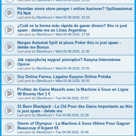
Hvordan vinne store penger i online kasinoer? Spilleautomat
På Nett
Last post by
EliseScuct
«
Wed 05.08.2026, 19:29
¿Cuál es la forma más rápida de ganar dinero? this is just
spam - delete me en Línea Argentina
Last post by
EliseScuct
«
Wed 05.08.2026, 17:58
Norges Automat Spill et pluss Poker this is just spam -
delete me Bonus
Last post by
EliseScuct
«
Wed 05.08.2026, 11:36
Jak najszybciej wygrać pieniądze? Kasyna Internetowe
Opinie
Last post by
EliseScuct
«
Wed 05.08.2026, 07:55
Gry Online Farma, Legalne Kasyno Online Polska
Last post by
EliseScuct
«
Wed 05.08.2026, 00:35
Profitez de Gains Massifs avec la Machine à Sous en Ligne
98 Bounty Hot 1 €
Last post by
EliseScuct
«
Tue 04.08.2026, 22:57
21 Burn Blackjack : La Clé Pour des Gains Importants au this
is just spam - delete me
Last post by
EliseScuct
«
Tue 04.08.2026, 21:30
Storm of Olympus : La Machine à Sous Ultime Pour Gagner
Beaucoup d'Argent €€
Last post by
EliseScuct
«
Tue 04.08.2026, 20:46