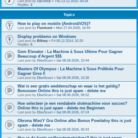
Last post by
silicontrip
«
Thu 23.12.2010, 00:24
Replies:
2
Topics
How to play on mobile (Android/iOS)?
Last post by
Flambard
«
Mon 27.04.2020, 16:44
Display problems on Windows
Last post by
Billsey
«
Fri 05.12.2014, 02:25
Replies:
5
Gem Elevator : La Machine à Sous Ultime Pour Gagner
Beaucoup d'Argent $$$
Last post by
EliseScuct
«
Sat 08.08.2026, 10:44
Masters Of Olympus : La Machine à Sous Préférée Pour
Gagner Gros €
Last post by
EliseScuct
«
Sat 08.08.2026, 10:28
Wat is een gratis weddenschap en waar is het geldig?
Bonussen Online this is just spam - delete me
Last post by
EliseScuct
«
Sat 08.08.2026, 09:52
Hoe selecteer je een rendabele slotmachine voor succes?
Online this is just spam - delete me Beginnen
Last post by
EliseScuct
«
Sat 08.08.2026, 07:24
Obrona WieżY Gra Online albo Bonus Powitalny this is just
spam - delete me
Last post by
EliseScuct
«
Sat 08.08.2026, 00:43
Hva er de beste spilleautomatsidene? this is just spam -