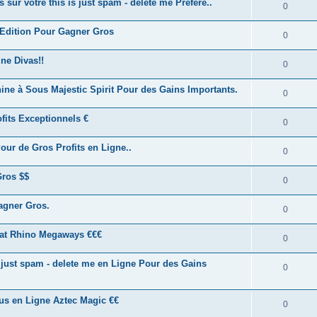
ur votre this is just spam - delete me Préféré..
0
 Edition Pour Gagner Gros
0
ne Divas!!
0
hine à Sous Majestic Spirit Pour des Gains Importants.
0
fits Exceptionnels €
0
our de Gros Profits en Ligne..
0
Gros $$
0
agner Gros.
0
at Rhino Megaways €€€
0
s just spam - delete me en Ligne Pour des Gains
0
ous en Ligne Aztec Magic €€
0