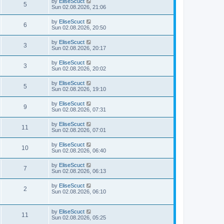
by
EliseScuct
5
Sun 02.08.2026, 21:06
by
EliseScuct
6
Sun 02.08.2026, 20:50
by
EliseScuct
3
Sun 02.08.2026, 20:17
by
EliseScuct
3
Sun 02.08.2026, 20:02
by
EliseScuct
5
Sun 02.08.2026, 19:10
by
EliseScuct
9
Sun 02.08.2026, 07:31
by
EliseScuct
11
Sun 02.08.2026, 07:01
by
EliseScuct
10
Sun 02.08.2026, 06:40
by
EliseScuct
7
Sun 02.08.2026, 06:13
by
EliseScuct
2
Sun 02.08.2026, 06:10
by
EliseScuct
11
Sun 02.08.2026, 05:25