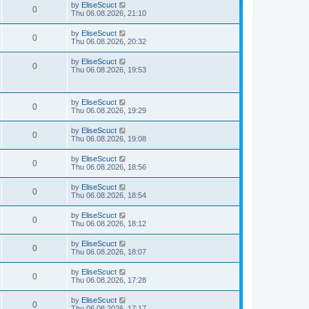
by
EliseScuct
0
Thu 06.08.2026, 21:10
by
EliseScuct
0
Thu 06.08.2026, 20:32
by
EliseScuct
0
Thu 06.08.2026, 19:53
by
EliseScuct
0
Thu 06.08.2026, 19:29
by
EliseScuct
0
Thu 06.08.2026, 19:08
by
EliseScuct
0
Thu 06.08.2026, 18:56
by
EliseScuct
0
Thu 06.08.2026, 18:54
by
EliseScuct
0
Thu 06.08.2026, 18:12
by
EliseScuct
0
Thu 06.08.2026, 18:07
by
EliseScuct
0
Thu 06.08.2026, 17:28
by
EliseScuct
0
Thu 06.08.2026, 17:17