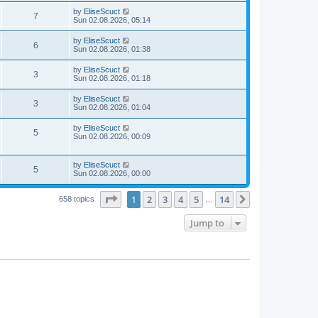
by
EliseScuct
7
Sun 02.08.2026, 05:14
by
EliseScuct
6
Sun 02.08.2026, 01:38
by
EliseScuct
3
Sun 02.08.2026, 01:18
by
EliseScuct
3
Sun 02.08.2026, 01:04
by
EliseScuct
5
Sun 02.08.2026, 00:09
by
EliseScuct
5
Sun 02.08.2026, 00:00
Page
1
of
14
1
2
3
4
5
14
Next
658 topics
…
Jump to