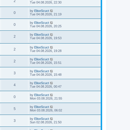
2
Tue 04.08.2026, 22:30
by
EliseScuct
0
Tue 04.08.2026, 21:19
by
EliseScuct
0
Tue 04.08.2026, 20:25
by
EliseScuct
2
Tue 04.08.2026, 19:53
by
EliseScuct
2
Tue 04.08.2026, 19:28
by
EliseScuct
2
Tue 04.08.2026, 15:51
by
EliseScuct
3
Tue 04.08.2026, 15:48
by
EliseScuct
4
Tue 04.08.2026, 00:47
by
EliseScuct
0
Mon 03.08.2026, 21:55
by
EliseScuct
5
Mon 03.08.2026, 06:02
by
EliseScuct
3
Sun 02.08.2026, 21:50