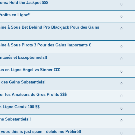
ns: Hold the Jackpot $$$
0
rofits en Ligne!!
0
chine à Sous Bet Behind Pro Blackjack Pour des Gains
0
hine à Sous Pirots 3 Pour des Gains Importants €
0
ntanés et Exceptionnels!!
0
ous en Ligne Angel vs Sinner €€€
0
r des Gains Substantiels!
0
r les Amateurs de Gros Profits $$$
0
n Ligne Gemix 100 $$
0
ns Substantiels!!
0
tre this is just spam - delete me Préféré!!
0