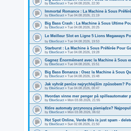
by
EliseScuct
» Tue 04.08.2026, 22:30
Immortal Romance : La Machine à Sous Préfér
by
EliseScuct
» Tue 04.08.2026, 21:19
Big Bass Crash : La Machine à Sous Ultime Po
by
EliseScuct
» Tue 04.08.2026, 20:25
Le Meilleur Slot en Ligne 5 Lions Megaways P
by
EliseScuct
» Tue 04.08.2026, 19:53
Starburst : La Machine à Sous Préférée Pour G
by
EliseScuct
» Tue 04.08.2026, 19:28
Gagnez Énormément avec la Machine à Sous en
by
EliseScuct
» Tue 04.08.2026, 15:51
Big Bass Bonanza : Osez la Machine à Sous 
by
EliseScuct
» Tue 04.08.2026, 15:48
Jak vyhrát peníze nejrychlejším způsobem? Po
by
EliseScuct
» Tue 04.08.2026, 00:47
Hvordan vinne mer penger på spilleautomater p
by
EliseScuct
» Mon 03.08.2026, 21:55
Które automaty przynoszą pieniądze? Najpopul
by
EliseScuct
» Mon 03.08.2026, 06:02
Hot Spot Online, Verde this is just spam - del
by
EliseScuct
» Sun 02.08.2026, 21:50