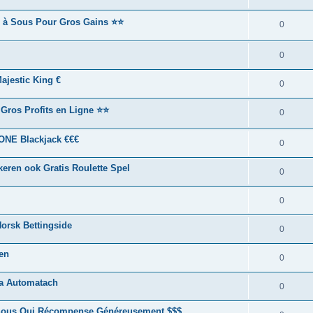
s à Sous Pour Gros Gains ⭐⭐
0
0
ajestic King €
0
 Gros Profits en Ligne ⭐⭐
0
 ONE Blackjack €€€
0
keren ook Gratis Roulette Spel
0
0
Norsk Bettingside
0
en
0
Na Automatach
0
 Sous Qui Récompense Généreusement $$$