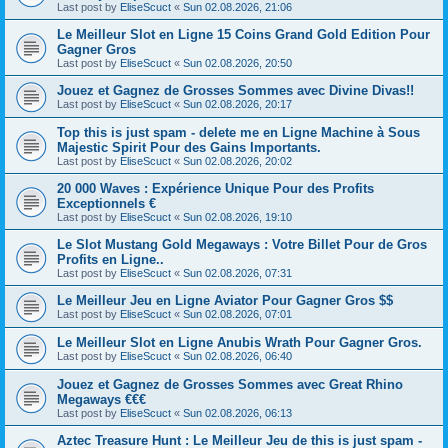
Last post by
EliseScuct
«
Sun 02.08.2026, 21:06
Le Meilleur Slot en Ligne 15 Coins Grand Gold Edition Pour
Gagner Gros
Last post by
EliseScuct
«
Sun 02.08.2026, 20:50
Jouez et Gagnez de Grosses Sommes avec Divine Divas!!
Last post by
EliseScuct
«
Sun 02.08.2026, 20:17
Top this is just spam - delete me en Ligne Machine à Sous
Majestic Spirit Pour des Gains Importants.
Last post by
EliseScuct
«
Sun 02.08.2026, 20:02
20 000 Waves : Expérience Unique Pour des Profits
Exceptionnels €
Last post by
EliseScuct
«
Sun 02.08.2026, 19:10
Le Slot Mustang Gold Megaways : Votre Billet Pour de Gros
Profits en Ligne..
Last post by
EliseScuct
«
Sun 02.08.2026, 07:31
Le Meilleur Jeu en Ligne Aviator Pour Gagner Gros $$
Last post by
EliseScuct
«
Sun 02.08.2026, 07:01
Le Meilleur Slot en Ligne Anubis Wrath Pour Gagner Gros.
Last post by
EliseScuct
«
Sun 02.08.2026, 06:40
Jouez et Gagnez de Grosses Sommes avec Great Rhino
Megaways €€€
Last post by
EliseScuct
«
Sun 02.08.2026, 06:13
Aztec Treasure Hunt : Le Meilleur Jeu de this is just spam -