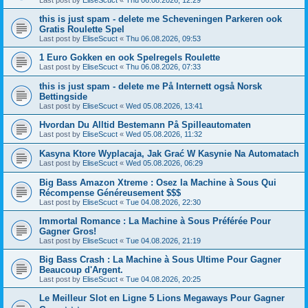
this is just spam - delete me Scheveningen Parkeren ook
Gratis Roulette Spel
Last post by
EliseScuct
«
Thu 06.08.2026, 09:53
1 Euro Gokken en ook Spelregels Roulette
Last post by
EliseScuct
«
Thu 06.08.2026, 07:33
this is just spam - delete me På Internett også Norsk
Bettingside
Last post by
EliseScuct
«
Wed 05.08.2026, 13:41
Hvordan Du Alltid Bestemann På Spilleautomaten
Last post by
EliseScuct
«
Wed 05.08.2026, 11:32
Kasyna Ktore Wyplacaja, Jak Grać W Kasynie Na Automatach
Last post by
EliseScuct
«
Wed 05.08.2026, 06:29
Big Bass Amazon Xtreme : Osez la Machine à Sous Qui
Récompense Généreusement $$$
Last post by
EliseScuct
«
Tue 04.08.2026, 22:30
Immortal Romance : La Machine à Sous Préférée Pour
Gagner Gros!
Last post by
EliseScuct
«
Tue 04.08.2026, 21:19
Big Bass Crash : La Machine à Sous Ultime Pour Gagner
Beaucoup d'Argent.
Last post by
EliseScuct
«
Tue 04.08.2026, 20:25
Le Meilleur Slot en Ligne 5 Lions Megaways Pour Gagner