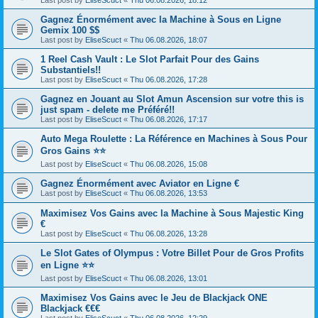
Gagnez Énormément avec la Machine à Sous en Ligne
Gemix 100 $$
Last post by
EliseScuct
«
Thu 06.08.2026, 18:07
1 Reel Cash Vault : Le Slot Parfait Pour des Gains
Substantiels!!
Last post by
EliseScuct
«
Thu 06.08.2026, 17:28
Gagnez en Jouant au Slot Amun Ascension sur votre this is
just spam - delete me Préféré!!
Last post by
EliseScuct
«
Thu 06.08.2026, 17:17
Auto Mega Roulette : La Référence en Machines à Sous Pour
Gros Gains ⭐⭐
Last post by
EliseScuct
«
Thu 06.08.2026, 15:08
Gagnez Énormément avec Aviator en Ligne €
Last post by
EliseScuct
«
Thu 06.08.2026, 13:53
Maximisez Vos Gains avec la Machine à Sous Majestic King
€
Last post by
EliseScuct
«
Thu 06.08.2026, 13:28
Le Slot Gates of Olympus : Votre Billet Pour de Gros Profits
en Ligne ⭐⭐
Last post by
EliseScuct
«
Thu 06.08.2026, 13:01
Maximisez Vos Gains avec le Jeu de Blackjack ONE
Blackjack €€€
Last post by
EliseScuct
«
Thu 06.08.2026, 12:29