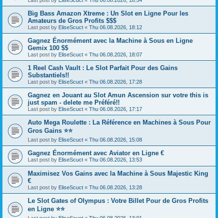
Big Bass Amazon Xtreme : Un Slot en Ligne Pour les
Amateurs de Gros Profits $$$
Last post by
EliseScuct
«
Thu 06.08.2026, 18:12
Gagnez Énormément avec la Machine à Sous en Ligne
Gemix 100 $$
Last post by
EliseScuct
«
Thu 06.08.2026, 18:07
1 Reel Cash Vault : Le Slot Parfait Pour des Gains
Substantiels!!
Last post by
EliseScuct
«
Thu 06.08.2026, 17:28
Gagnez en Jouant au Slot Amun Ascension sur votre this is
just spam - delete me Préféré!!
Last post by
EliseScuct
«
Thu 06.08.2026, 17:17
Auto Mega Roulette : La Référence en Machines à Sous Pour
Gros Gains ⭐⭐
Last post by
EliseScuct
«
Thu 06.08.2026, 15:08
Gagnez Énormément avec Aviator en Ligne €
Last post by
EliseScuct
«
Thu 06.08.2026, 13:53
Maximisez Vos Gains avec la Machine à Sous Majestic King
€
Last post by
EliseScuct
«
Thu 06.08.2026, 13:28
Le Slot Gates of Olympus : Votre Billet Pour de Gros Profits
en Ligne ⭐⭐
Last post by
EliseScuct
«
Thu 06.08.2026, 13:01