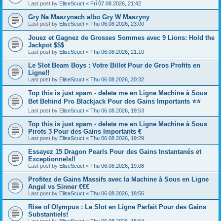
Last post by
EliseScuct
«
Fri 07.08.2026, 21:42
Gry Na Maszynach albo Gry W Maszyny
Last post by
EliseScuct
«
Thu 06.08.2026, 23:00
Jouez et Gagnez de Grosses Sommes avec 9 Lions: Hold the
Jackpot $$$
Last post by
EliseScuct
«
Thu 06.08.2026, 21:10
Le Slot Beam Boys : Votre Billet Pour de Gros Profits en
Ligne!!
Last post by
EliseScuct
«
Thu 06.08.2026, 20:32
Top this is just spam - delete me en Ligne Machine à Sous
Bet Behind Pro Blackjack Pour des Gains Importants ⭐⭐
Last post by
EliseScuct
«
Thu 06.08.2026, 19:53
Top this is just spam - delete me en Ligne Machine à Sous
Pirots 3 Pour des Gains Importants €
Last post by
EliseScuct
«
Thu 06.08.2026, 19:29
Essayez 15 Dragon Pearls Pour des Gains Instantanés et
Exceptionnels!!
Last post by
EliseScuct
«
Thu 06.08.2026, 19:08
Profitez de Gains Massifs avec la Machine à Sous en Ligne
Angel vs Sinner €€€
Last post by
EliseScuct
«
Thu 06.08.2026, 18:56
Rise of Olympus : Le Slot en Ligne Parfait Pour des Gains
Substantiels!
Last post by
EliseScuct
«
Thu 06.08.2026, 18:54