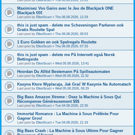
Maximisez Vos Gains avec le Jeu de Blackjack ONE
Blackjack €€€
Last post by
EliseScuct
«
Thu 06.08.2026, 12:29
this is just spam - delete me Scheveningen Parkeren ook
Gratis Roulette Spel
Last post by
EliseScuct
«
Thu 06.08.2026, 09:53
1 Euro Gokken en ook Spelregels Roulette
Last post by
EliseScuct
«
Thu 06.08.2026, 07:33
this is just spam - delete me På Internett også Norsk
Bettingside
Last post by
EliseScuct
«
Wed 05.08.2026, 13:41
Hvordan Du Alltid Bestemann På Spilleautomaten
Last post by
EliseScuct
«
Wed 05.08.2026, 11:32
Kasyna Ktore Wyplacaja, Jak Grać W Kasynie Na Automatach
Last post by
EliseScuct
«
Wed 05.08.2026, 06:29
Big Bass Amazon Xtreme : Osez la Machine à Sous Qui
Récompense Généreusement $$$
Last post by
EliseScuct
«
Tue 04.08.2026, 22:30
Immortal Romance : La Machine à Sous Préférée Pour
Gagner Gros!
Last post by
EliseScuct
«
Tue 04.08.2026, 21:19
Big Bass Crash : La Machine à Sous Ultime Pour Gagner