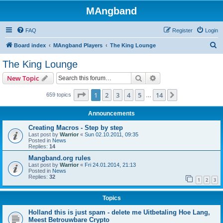
MAngband
FAQ
Register
Login
S
Board index
MAngband Players
The King Lounge
e
The King Lounge
a
Search
Advanced search
New Topic
r
c
Page
1
of
14
1
2
3
4
5
14
Next
659 topics
…
h
Announcements
Creating Macros - Step by step
Last post by
Warrior
«
Sun 02.10.2011, 09:35
Posted in
News
Replies:
14
Mangband.org rules
Last post by
Warrior
«
Fri 24.01.2014, 21:13
Posted in
News
Replies:
32
1
2
3
Topics
Holland this is just spam - delete me Uitbetaling Hoe Lang,
Meest Betrouwbare Crypto