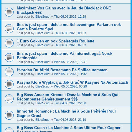
Maximisez Vos Gains avec le Jeu de Blackjack ONE
Blackjack €€€
Last post by
EliseScuct
«
Thu 06.08.2026, 12:29
this is just spam - delete me Scheveningen Parkeren ook
Gratis Roulette Spel
Last post by
EliseScuct
«
Thu 06.08.2026, 09:53
1 Euro Gokken en ook Spelregels Roulette
Last post by
EliseScuct
«
Thu 06.08.2026, 07:33
this is just spam - delete me På Internett også Norsk
Bettingside
Last post by
EliseScuct
«
Wed 05.08.2026, 13:41
Hvordan Du Alltid Bestemann På Spilleautomaten
Last post by
EliseScuct
«
Wed 05.08.2026, 11:32
Kasyna Ktore Wyplacaja, Jak Grać W Kasynie Na Automatach
Last post by
EliseScuct
«
Wed 05.08.2026, 06:29
Big Bass Amazon Xtreme : Osez la Machine à Sous Qui
Récompense Généreusement $$$
Last post by
EliseScuct
«
Tue 04.08.2026, 22:30
Immortal Romance : La Machine à Sous Préférée Pour
Gagner Gros!
Last post by
EliseScuct
«
Tue 04.08.2026, 21:19
Big Bass Crash : La Machine à Sous Ultime Pour Gagner