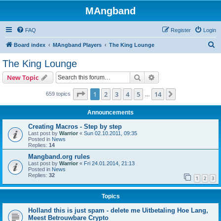
MAngband
FAQ
Register
Login
S
Board index
MAngband Players
The King Lounge
e
The King Lounge
a
Search
Advanced search
New Topic
r
c
Page
1
of
14
1
2
3
4
5
14
Next
659 topics
…
h
Announcements
Creating Macros - Step by step
Last post by
Warrior
«
Sun 02.10.2011, 09:35
Posted in
News
Replies:
14
Mangband.org rules
Last post by
Warrior
«
Fri 24.01.2014, 21:13
Posted in
News
Replies:
32
1
2
3
Topics
Holland this is just spam - delete me Uitbetaling Hoe Lang,
Meest Betrouwbare Crypto