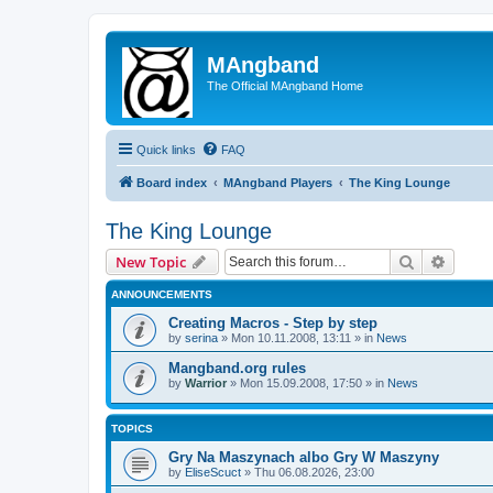
MAngband
The Official MAngband Home
Quick links
FAQ
Board index
MAngband Players
The King Lounge
The King Lounge
Search
Advanc
New Topic
ANNOUNCEMENTS
Creating Macros - Step by step
by
serina
» Mon 10.11.2008, 13:11 » in
News
Mangband.org rules
by
Warrior
» Mon 15.09.2008, 17:50 » in
News
TOPICS
Gry Na Maszynach albo Gry W Maszyny
by
EliseScuct
» Thu 06.08.2026, 23:00