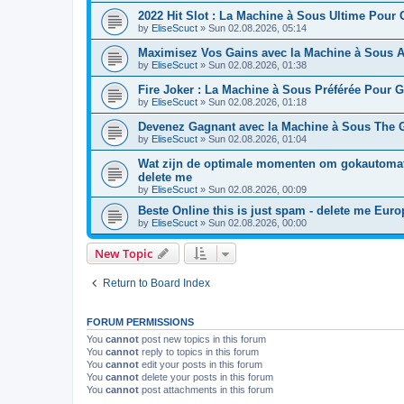
2022 Hit Slot : La Machine à Sous Ultime Pour
by
EliseScuct
» Sun 02.08.2026, 05:14
Maximisez Vos Gains avec la Machine à Sous A
by
EliseScuct
» Sun 02.08.2026, 01:38
Fire Joker : La Machine à Sous Préférée Pour 
by
EliseScuct
» Sun 02.08.2026, 01:18
Devenez Gagnant avec la Machine à Sous The Gr
by
EliseScuct
» Sun 02.08.2026, 01:04
Wat zijn de optimale momenten om gokautomaten
delete me
by
EliseScuct
» Sun 02.08.2026, 00:09
Beste Online this is just spam - delete me Euro
by
EliseScuct
» Sun 02.08.2026, 00:00
New Topic
Return to Board Index
FORUM PERMISSIONS
You
cannot
post new topics in this forum
You
cannot
reply to topics in this forum
You
cannot
edit your posts in this forum
You
cannot
delete your posts in this forum
You
cannot
post attachments in this forum