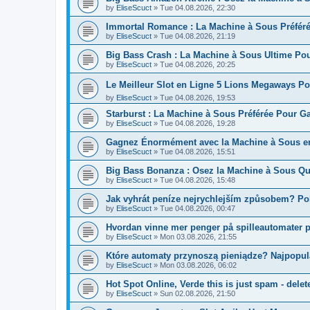
by
EliseScuct
» Tue 04.08.2026, 22:30
Immortal Romance : La Machine à Sous Préfér
by
EliseScuct
» Tue 04.08.2026, 21:19
Big Bass Crash : La Machine à Sous Ultime Po
by
EliseScuct
» Tue 04.08.2026, 20:25
Le Meilleur Slot en Ligne 5 Lions Megaways P
by
EliseScuct
» Tue 04.08.2026, 19:53
Starburst : La Machine à Sous Préférée Pour G
by
EliseScuct
» Tue 04.08.2026, 19:28
Gagnez Énormément avec la Machine à Sous en
by
EliseScuct
» Tue 04.08.2026, 15:51
Big Bass Bonanza : Osez la Machine à Sous 
by
EliseScuct
» Tue 04.08.2026, 15:48
Jak vyhrát peníze nejrychlejším způsobem? Po
by
EliseScuct
» Tue 04.08.2026, 00:47
Hvordan vinne mer penger på spilleautomater p
by
EliseScuct
» Mon 03.08.2026, 21:55
Które automaty przynoszą pieniądze? Najpopul
by
EliseScuct
» Mon 03.08.2026, 06:02
Hot Spot Online, Verde this is just spam - del
by
EliseScuct
» Sun 02.08.2026, 21:50