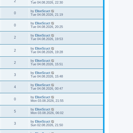
2
Tue 04.08.2026, 22:30
by
EliseScuct
0
Tue 04.08.2026, 21:19
by
EliseScuct
0
Tue 04.08.2026, 20:25
by
EliseScuct
2
Tue 04.08.2026, 19:53
by
EliseScuct
2
Tue 04.08.2026, 19:28
by
EliseScuct
2
Tue 04.08.2026, 15:51
by
EliseScuct
3
Tue 04.08.2026, 15:48
by
EliseScuct
4
Tue 04.08.2026, 00:47
by
EliseScuct
0
Mon 03.08.2026, 21:55
by
EliseScuct
5
Mon 03.08.2026, 06:02
by
EliseScuct
3
Sun 02.08.2026, 21:50