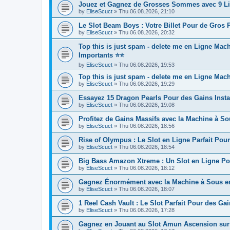
Jouez et Gagnez de Grosses Sommes avec 9 Lio
by
EliseScuct
» Thu 06.08.2026, 21:10
Le Slot Beam Boys : Votre Billet Pour de Gros P
by
EliseScuct
» Thu 06.08.2026, 20:32
Top this is just spam - delete me en Ligne Ma
Importants ⭐⭐
by
EliseScuct
» Thu 06.08.2026, 19:53
Top this is just spam - delete me en Ligne Mac
by
EliseScuct
» Thu 06.08.2026, 19:29
Essayez 15 Dragon Pearls Pour des Gains Insta
by
EliseScuct
» Thu 06.08.2026, 19:08
Profitez de Gains Massifs avec la Machine à S
by
EliseScuct
» Thu 06.08.2026, 18:56
Rise of Olympus : Le Slot en Ligne Parfait Pou
by
EliseScuct
» Thu 06.08.2026, 18:54
Big Bass Amazon Xtreme : Un Slot en Ligne Pou
by
EliseScuct
» Thu 06.08.2026, 18:12
Gagnez Énormément avec la Machine à Sous e
by
EliseScuct
» Thu 06.08.2026, 18:07
1 Reel Cash Vault : Le Slot Parfait Pour des Gai
by
EliseScuct
» Thu 06.08.2026, 17:28
Gagnez en Jouant au Slot Amun Ascension sur vo