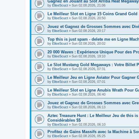
Gagnez en Jouant au Slot Arriba Heat Megaways s
by
EliseScuct
» Sun 02.08.2026, 21:06
Le Meilleur Slot en Ligne 15 Coins Grand Gold
by
EliseScuct
» Sun 02.08.2026, 20:50
Jouez et Gagnez de Grosses Sommes avec Divi
by
EliseScuct
» Sun 02.08.2026, 20:17
Top this is just spam - delete me en Ligne Mac
by
EliseScuct
» Sun 02.08.2026, 20:02
20 000 Waves : Expérience Unique Pour des Pro
by
EliseScuct
» Sun 02.08.2026, 19:10
Le Slot Mustang Gold Megaways : Votre Billet P
by
EliseScuct
» Sun 02.08.2026, 07:31
Le Meilleur Jeu en Ligne Aviator Pour Gagner 
by
EliseScuct
» Sun 02.08.2026, 07:01
Le Meilleur Slot en Ligne Anubis Wrath Pour G
by
EliseScuct
» Sun 02.08.2026, 06:40
Jouez et Gagnez de Grosses Sommes avec Gre
by
EliseScuct
» Sun 02.08.2026, 06:13
Aztec Treasure Hunt : Le Meilleur Jeu de this i
Considérables $$
by
EliseScuct
» Sun 02.08.2026, 06:10
Profitez de Gains Massifs avec la Machine à S
by
EliseScuct
» Sun 02.08.2026, 05:25