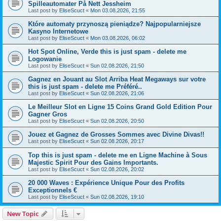
Spilleautomater På Nett Jessheim
Last post by
EliseScuct
«
Mon 03.08.2026, 21:55
Które automaty przynoszą pieniądze? Najpopularniejsze
Kasyno Internetowe
Last post by
EliseScuct
«
Mon 03.08.2026, 06:02
Hot Spot Online, Verde this is just spam - delete me
Logowanie
Last post by
EliseScuct
«
Sun 02.08.2026, 21:50
Gagnez en Jouant au Slot Arriba Heat Megaways sur votre
this is just spam - delete me Préféré..
Last post by
EliseScuct
«
Sun 02.08.2026, 21:06
Le Meilleur Slot en Ligne 15 Coins Grand Gold Edition Pour
Gagner Gros
Last post by
EliseScuct
«
Sun 02.08.2026, 20:50
Jouez et Gagnez de Grosses Sommes avec Divine Divas!!
Last post by
EliseScuct
«
Sun 02.08.2026, 20:17
Top this is just spam - delete me en Ligne Machine à Sous
Majestic Spirit Pour des Gains Importants.
Last post by
EliseScuct
«
Sun 02.08.2026, 20:02
20 000 Waves : Expérience Unique Pour des Profits
Exceptionnels €
Last post by
EliseScuct
«
Sun 02.08.2026, 19:10
New Topic