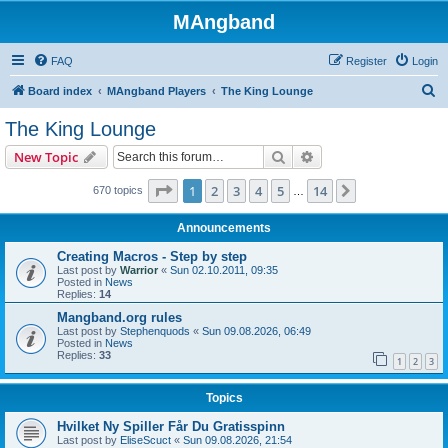
MAngband
FAQ
Register
Login
S
Board index
MAngband Players
The King Lounge
e
The King Lounge
a
Search
Advanced search
New Topic
r
c
Page
1
of
14
1
2
3
4
5
14
Next
670 topics
…
h
Announcements
Creating Macros - Step by step
Last post by
Warrior
«
Sun 02.10.2011, 09:35
Posted in
News
Replies:
14
Mangband.org rules
Last post by
Stephenquods
«
Sun 09.08.2026, 06:49
Posted in
News
Replies:
33
1
2
3
Topics
Hvilket Ny Spiller Får Du Gratisspinn
Last post by
EliseScuct
«
Sun 09.08.2026, 21:54