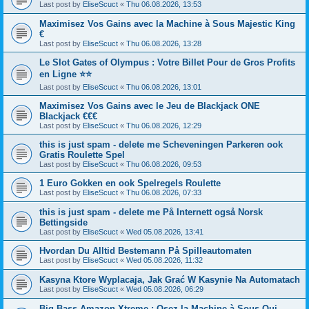
Last post by
EliseScuct
«
Thu 06.08.2026, 13:53
Maximisez Vos Gains avec la Machine à Sous Majestic King
€
Last post by
EliseScuct
«
Thu 06.08.2026, 13:28
Le Slot Gates of Olympus : Votre Billet Pour de Gros Profits
en Ligne ⭐⭐
Last post by
EliseScuct
«
Thu 06.08.2026, 13:01
Maximisez Vos Gains avec le Jeu de Blackjack ONE
Blackjack €€€
Last post by
EliseScuct
«
Thu 06.08.2026, 12:29
this is just spam - delete me Scheveningen Parkeren ook
Gratis Roulette Spel
Last post by
EliseScuct
«
Thu 06.08.2026, 09:53
1 Euro Gokken en ook Spelregels Roulette
Last post by
EliseScuct
«
Thu 06.08.2026, 07:33
this is just spam - delete me På Internett også Norsk
Bettingside
Last post by
EliseScuct
«
Wed 05.08.2026, 13:41
Hvordan Du Alltid Bestemann På Spilleautomaten
Last post by
EliseScuct
«
Wed 05.08.2026, 11:32
Kasyna Ktore Wyplacaja, Jak Grać W Kasynie Na Automatach
Last post by
EliseScuct
«
Wed 05.08.2026, 06:29
Big Bass Amazon Xtreme : Osez la Machine à Sous Qui