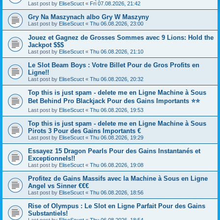
Last post by
EliseScuct
«
Fri 07.08.2026, 21:42
Gry Na Maszynach albo Gry W Maszyny
Last post by
EliseScuct
«
Thu 06.08.2026, 23:00
Jouez et Gagnez de Grosses Sommes avec 9 Lions: Hold the
Jackpot $$$
Last post by
EliseScuct
«
Thu 06.08.2026, 21:10
Le Slot Beam Boys : Votre Billet Pour de Gros Profits en
Ligne!!
Last post by
EliseScuct
«
Thu 06.08.2026, 20:32
Top this is just spam - delete me en Ligne Machine à Sous
Bet Behind Pro Blackjack Pour des Gains Importants ⭐⭐
Last post by
EliseScuct
«
Thu 06.08.2026, 19:53
Top this is just spam - delete me en Ligne Machine à Sous
Pirots 3 Pour des Gains Importants €
Last post by
EliseScuct
«
Thu 06.08.2026, 19:29
Essayez 15 Dragon Pearls Pour des Gains Instantanés et
Exceptionnels!!
Last post by
EliseScuct
«
Thu 06.08.2026, 19:08
Profitez de Gains Massifs avec la Machine à Sous en Ligne
Angel vs Sinner €€€
Last post by
EliseScuct
«
Thu 06.08.2026, 18:56
Rise of Olympus : Le Slot en Ligne Parfait Pour des Gains
Substantiels!
Last post by
EliseScuct
«
Thu 06.08.2026, 18:54