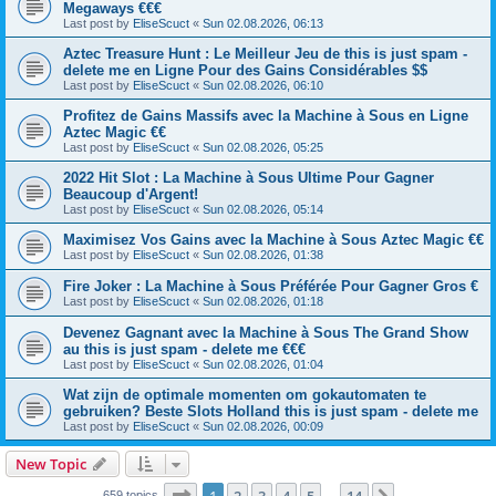
Megaways €€€
Last post by
EliseScuct
«
Sun 02.08.2026, 06:13
Aztec Treasure Hunt : Le Meilleur Jeu de this is just spam -
delete me en Ligne Pour des Gains Considérables $$
Last post by
EliseScuct
«
Sun 02.08.2026, 06:10
Profitez de Gains Massifs avec la Machine à Sous en Ligne
Aztec Magic €€
Last post by
EliseScuct
«
Sun 02.08.2026, 05:25
2022 Hit Slot : La Machine à Sous Ultime Pour Gagner
Beaucoup d'Argent!
Last post by
EliseScuct
«
Sun 02.08.2026, 05:14
Maximisez Vos Gains avec la Machine à Sous Aztec Magic €€
Last post by
EliseScuct
«
Sun 02.08.2026, 01:38
Fire Joker : La Machine à Sous Préférée Pour Gagner Gros €
Last post by
EliseScuct
«
Sun 02.08.2026, 01:18
Devenez Gagnant avec la Machine à Sous The Grand Show
au this is just spam - delete me €€€
Last post by
EliseScuct
«
Sun 02.08.2026, 01:04
Wat zijn de optimale momenten om gokautomaten te
gebruiken? Beste Slots Holland this is just spam - delete me
Last post by
EliseScuct
«
Sun 02.08.2026, 00:09
New Topic
Page
1
of
14
1
2
3
4
5
14
659 topics
…