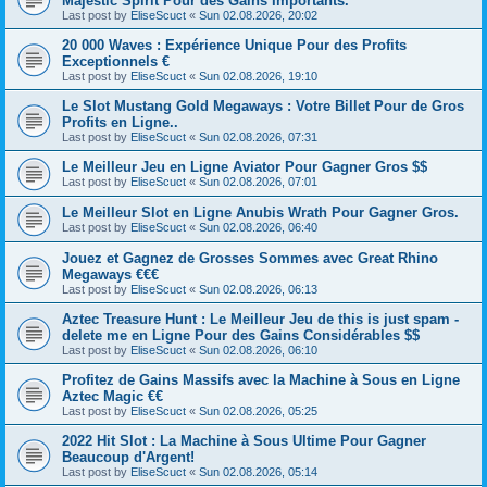
Majestic Spirit Pour des Gains Importants.
Last post by
EliseScuct
«
Sun 02.08.2026, 20:02
20 000 Waves : Expérience Unique Pour des Profits
Exceptionnels €
Last post by
EliseScuct
«
Sun 02.08.2026, 19:10
Le Slot Mustang Gold Megaways : Votre Billet Pour de Gros
Profits en Ligne..
Last post by
EliseScuct
«
Sun 02.08.2026, 07:31
Le Meilleur Jeu en Ligne Aviator Pour Gagner Gros $$
Last post by
EliseScuct
«
Sun 02.08.2026, 07:01
Le Meilleur Slot en Ligne Anubis Wrath Pour Gagner Gros.
Last post by
EliseScuct
«
Sun 02.08.2026, 06:40
Jouez et Gagnez de Grosses Sommes avec Great Rhino
Megaways €€€
Last post by
EliseScuct
«
Sun 02.08.2026, 06:13
Aztec Treasure Hunt : Le Meilleur Jeu de this is just spam -
delete me en Ligne Pour des Gains Considérables $$
Last post by
EliseScuct
«
Sun 02.08.2026, 06:10
Profitez de Gains Massifs avec la Machine à Sous en Ligne
Aztec Magic €€
Last post by
EliseScuct
«
Sun 02.08.2026, 05:25
2022 Hit Slot : La Machine à Sous Ultime Pour Gagner
Beaucoup d'Argent!
Last post by
EliseScuct
«
Sun 02.08.2026, 05:14