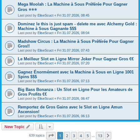
Mega Moolah : La Machine à Sous Préférée Pour Gagner
Gros ⭐⭐⭐
Last post by
EliseScuct
«
Fri 31.07.2026, 08:45
Dominez le this is just spam - delete me avec Alchemy Gold :
Machine à Sous Gagnante $$$
Last post by
EliseScuct
«
Fri 31.07.2026, 08:04
Madshow Circus : La Machine à Sous Préférée Pour Gagner
Gros!!
Last post by
EliseScuct
«
Fri 31.07.2026, 07:43
Le Meilleur Slot en Ligne Mirror Joker Pour Gagner Gros €€
Last post by
EliseScuct
«
Fri 31.07.2026, 07:20
Gagnez Énormément avec la Machine à Sous en Ligne 1001
Spins $$$
Last post by
EliseScuct
«
Fri 31.07.2026, 07:13
Big Bass Bonanza : Un Slot en Ligne Pour les Amateurs de
Gros Profits €€
Last post by
EliseScuct
«
Fri 31.07.2026, 06:47
Remportez de Gros Gains avec le Slot en Ligne Amun
Ascension!
Last post by
EliseScuct
«
Fri 31.07.2026, 06:13
New Topic
Page
1
of
13
1
2
3
4
5
13
Next
639 topics
…