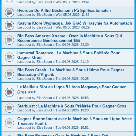
Last post by
EliseScuct
«
Wed 05.08.2026, 13:41
Hvordan Du Alltid Bestemann På Spilleautomaten
Last post by
EliseScuct
«
Wed 05.08.2026, 11:32
Kasyna Ktore Wyplacaja, Jak Grać W Kasynie Na Automatach
Last post by
EliseScuct
«
Wed 05.08.2026, 06:29
Big Bass Amazon Xtreme : Osez la Machine à Sous Qui
Récompense Généreusement $$$
Last post by
EliseScuct
«
Tue 04.08.2026, 22:30
Immortal Romance : La Machine à Sous Préférée Pour
Gagner Gros!
Last post by
EliseScuct
«
Tue 04.08.2026, 21:19
Big Bass Crash : La Machine à Sous Ultime Pour Gagner
Beaucoup d'Argent.
Last post by
EliseScuct
«
Tue 04.08.2026, 20:25
Le Meilleur Slot en Ligne 5 Lions Megaways Pour Gagner
Gros ⭐⭐⭐
Last post by
EliseScuct
«
Tue 04.08.2026, 19:53
Starburst : La Machine à Sous Préférée Pour Gagner Gros
Last post by
EliseScuct
«
Tue 04.08.2026, 19:28
Gagnez Énormément avec la Machine à Sous en Ligne Aztec
Treasure Hunt €
Last post by
EliseScuct
«
Tue 04.08.2026, 15:51
Big Bass Bonanza : Osez la Machine à Sous Qui