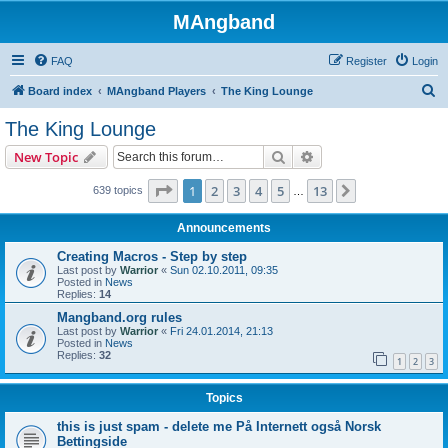
MAngband
FAQ
Register
Login
S
Board index
MAngband Players
The King Lounge
e
The King Lounge
a
Search
Advanced search
New Topic
r
c
Page
1
of
13
1
2
3
4
5
13
Next
639 topics
…
h
Announcements
Creating Macros - Step by step
Last post by
Warrior
«
Sun 02.10.2011, 09:35
Posted in
News
Replies:
14
Mangband.org rules
Last post by
Warrior
«
Fri 24.01.2014, 21:13
Posted in
News
Replies:
32
1
2
3
Topics
this is just spam - delete me På Internett også Norsk
Bettingside