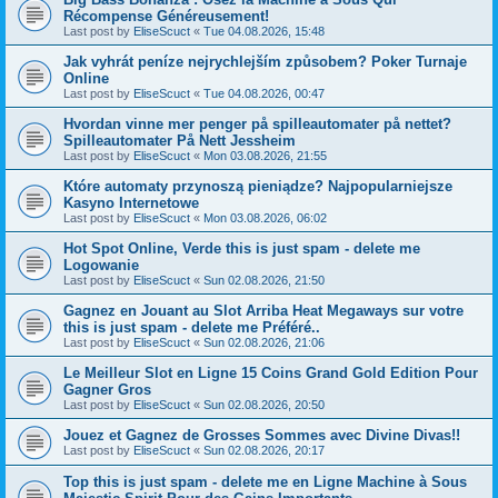
Récompense Généreusement!
Last post by
EliseScuct
«
Tue 04.08.2026, 15:48
Jak vyhrát peníze nejrychlejším způsobem? Poker Turnaje
Online
Last post by
EliseScuct
«
Tue 04.08.2026, 00:47
Hvordan vinne mer penger på spilleautomater på nettet?
Spilleautomater På Nett Jessheim
Last post by
EliseScuct
«
Mon 03.08.2026, 21:55
Które automaty przynoszą pieniądze? Najpopularniejsze
Kasyno Internetowe
Last post by
EliseScuct
«
Mon 03.08.2026, 06:02
Hot Spot Online, Verde this is just spam - delete me
Logowanie
Last post by
EliseScuct
«
Sun 02.08.2026, 21:50
Gagnez en Jouant au Slot Arriba Heat Megaways sur votre
this is just spam - delete me Préféré..
Last post by
EliseScuct
«
Sun 02.08.2026, 21:06
Le Meilleur Slot en Ligne 15 Coins Grand Gold Edition Pour
Gagner Gros
Last post by
EliseScuct
«
Sun 02.08.2026, 20:50
Jouez et Gagnez de Grosses Sommes avec Divine Divas!!
Last post by
EliseScuct
«
Sun 02.08.2026, 20:17
Top this is just spam - delete me en Ligne Machine à Sous