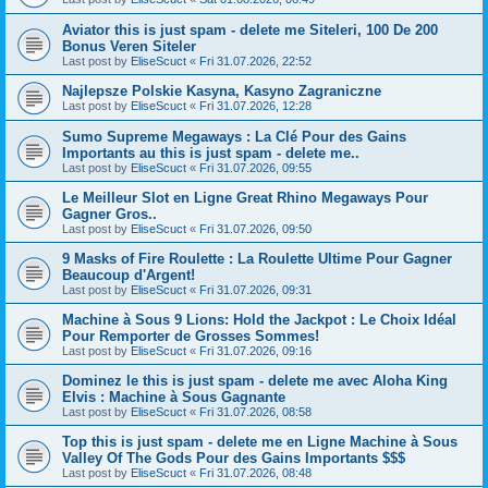
Aviator this is just spam - delete me Siteleri, 100 De 200
Bonus Veren Siteler
Last post by
EliseScuct
«
Fri 31.07.2026, 22:52
Najlepsze Polskie Kasyna, Kasyno Zagraniczne
Last post by
EliseScuct
«
Fri 31.07.2026, 12:28
Sumo Supreme Megaways : La Clé Pour des Gains
Importants au this is just spam - delete me..
Last post by
EliseScuct
«
Fri 31.07.2026, 09:55
Le Meilleur Slot en Ligne Great Rhino Megaways Pour
Gagner Gros..
Last post by
EliseScuct
«
Fri 31.07.2026, 09:50
9 Masks of Fire Roulette : La Roulette Ultime Pour Gagner
Beaucoup d'Argent!
Last post by
EliseScuct
«
Fri 31.07.2026, 09:31
Machine à Sous 9 Lions: Hold the Jackpot : Le Choix Idéal
Pour Remporter de Grosses Sommes!
Last post by
EliseScuct
«
Fri 31.07.2026, 09:16
Dominez le this is just spam - delete me avec Aloha King
Elvis : Machine à Sous Gagnante
Last post by
EliseScuct
«
Fri 31.07.2026, 08:58
Top this is just spam - delete me en Ligne Machine à Sous
Valley Of The Gods Pour des Gains Importants $$$
Last post by
EliseScuct
«
Fri 31.07.2026, 08:48