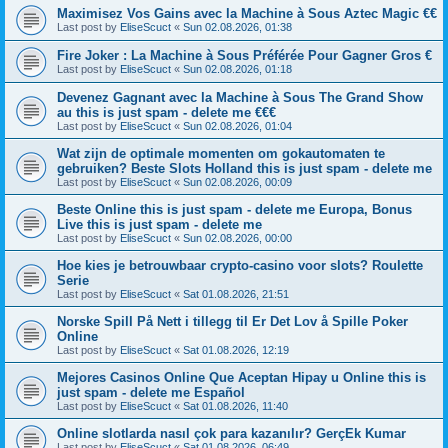
Maximisez Vos Gains avec la Machine à Sous Aztec Magic €€
Last post by
EliseScuct
«
Sun 02.08.2026, 01:38
Fire Joker : La Machine à Sous Préférée Pour Gagner Gros €
Last post by
EliseScuct
«
Sun 02.08.2026, 01:18
Devenez Gagnant avec la Machine à Sous The Grand Show
au this is just spam - delete me €€€
Last post by
EliseScuct
«
Sun 02.08.2026, 01:04
Wat zijn de optimale momenten om gokautomaten te
gebruiken? Beste Slots Holland this is just spam - delete me
Last post by
EliseScuct
«
Sun 02.08.2026, 00:09
Beste Online this is just spam - delete me Europa, Bonus
Live this is just spam - delete me
Last post by
EliseScuct
«
Sun 02.08.2026, 00:00
Hoe kies je betrouwbaar crypto-casino voor slots? Roulette
Serie
Last post by
EliseScuct
«
Sat 01.08.2026, 21:51
Norske Spill På Nett i tillegg til Er Det Lov å Spille Poker
Online
Last post by
EliseScuct
«
Sat 01.08.2026, 12:19
Mejores Casinos Online Que Aceptan Hipay u Online this is
just spam - delete me Español
Last post by
EliseScuct
«
Sat 01.08.2026, 11:40
Online slotlarda nasıl çok para kazanılır? GerçEk Kumar
Last post by
EliseScuct
«
Sat 01.08.2026, 06:49