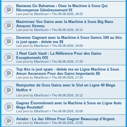
Bananas Go Bahamas : Osez la Machine à Sous Qui
Récompense Généreusement €€
Last post by
EliseScuct
«
Thu 06.08.2026, 18:25
Maximisez Vos Gains avec la Machine à Sous Big Bass
Amazon Xtreme.
Last post by
EliseScuct
«
Thu 06.08.2026, 18:14
Devenez Gagnant avec la Machine à Sous Gemix 100 au this
is just spam - delete me $$
Last post by
EliseScuct
«
Thu 06.08.2026, 18:09
1 Reel Cash Vault : La Référence Pour des Gains
Exceptionnels €€€
Last post by
EliseScuct
«
Thu 06.08.2026, 17:29
Top this is just spam - delete me en Ligne Machine à Sous
Amun Ascension Pour des Gains Importants $$
Last post by
EliseScuct
«
Thu 06.08.2026, 17:19
Remportez de Gros Gains avec le Slot en Ligne 40 Mega
Hotfire ⭐
Last post by
EliseScuct
«
Thu 06.08.2026, 15:12
Gagnez Énormément avec la Machine à Sous en Ligne Auto
Mega Roulette!!
Last post by
EliseScuct
«
Thu 06.08.2026, 15:09
Aviator : Le Jeu Ultime Pour Gagner Beaucoup d'Argent.
Last post by
EliseScuct
«
Thu 06.08.2026, 13:55