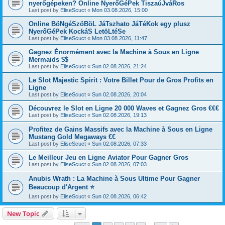
nyerőgépeken? Online NyerőGéPek TiszaúJváRos
Last post by
EliseScuct
«
Mon 03.08.2026, 15:00
Online BöNgéSzöBöL JáTszhato JáTéKok egy plusz
NyerőGéPek KockáS LetöLtéSe
Last post by
EliseScuct
«
Mon 03.08.2026, 11:47
Gagnez Énormément avec la Machine à Sous en Ligne
Mermaids $$
Last post by
EliseScuct
«
Sun 02.08.2026, 21:24
Le Slot Majestic Spirit : Votre Billet Pour de Gros Profits en
Ligne
Last post by
EliseScuct
«
Sun 02.08.2026, 20:04
Découvrez le Slot en Ligne 20 000 Waves et Gagnez Gros €€€
Last post by
EliseScuct
«
Sun 02.08.2026, 19:13
Profitez de Gains Massifs avec la Machine à Sous en Ligne
Mustang Gold Megaways €€
Last post by
EliseScuct
«
Sun 02.08.2026, 07:33
Le Meilleur Jeu en Ligne Aviator Pour Gagner Gros
Last post by
EliseScuct
«
Sun 02.08.2026, 07:03
Anubis Wrath : La Machine à Sous Ultime Pour Gagner
Beaucoup d'Argent ⭐
Last post by
EliseScuct
«
Sun 02.08.2026, 06:42
New Topic