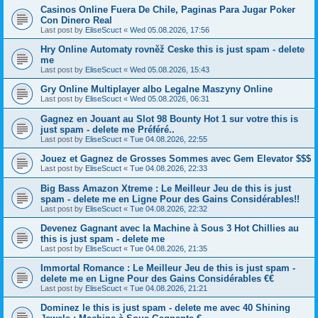
Casinos Online Fuera De Chile, Paginas Para Jugar Poker
Con Dinero Real
Last post by
EliseScuct
«
Wed 05.08.2026, 17:56
Hry Online Automaty rovněž Ceske this is just spam - delete
me
Last post by
EliseScuct
«
Wed 05.08.2026, 15:43
Gry Online Multiplayer albo Legalne Maszyny Online
Last post by
EliseScuct
«
Wed 05.08.2026, 06:31
Gagnez en Jouant au Slot 98 Bounty Hot 1 sur votre this is
just spam - delete me Préféré..
Last post by
EliseScuct
«
Tue 04.08.2026, 22:55
Jouez et Gagnez de Grosses Sommes avec Gem Elevator $$$
Last post by
EliseScuct
«
Tue 04.08.2026, 22:33
Big Bass Amazon Xtreme : Le Meilleur Jeu de this is just
spam - delete me en Ligne Pour des Gains Considérables!!
Last post by
EliseScuct
«
Tue 04.08.2026, 22:32
Devenez Gagnant avec la Machine à Sous 3 Hot Chillies au
this is just spam - delete me
Last post by
EliseScuct
«
Tue 04.08.2026, 21:35
Immortal Romance : Le Meilleur Jeu de this is just spam -
delete me en Ligne Pour des Gains Considérables €€
Last post by
EliseScuct
«
Tue 04.08.2026, 21:21
Dominez le this is just spam - delete me avec 40 Shining