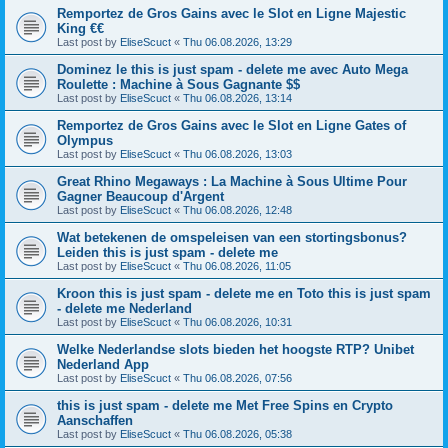
Remportez de Gros Gains avec le Slot en Ligne Majestic
King €€
Last post by
EliseScuct
«
Thu 06.08.2026, 13:29
Dominez le this is just spam - delete me avec Auto Mega
Roulette : Machine à Sous Gagnante $$
Last post by
EliseScuct
«
Thu 06.08.2026, 13:14
Remportez de Gros Gains avec le Slot en Ligne Gates of
Olympus
Last post by
EliseScuct
«
Thu 06.08.2026, 13:03
Great Rhino Megaways : La Machine à Sous Ultime Pour
Gagner Beaucoup d'Argent
Last post by
EliseScuct
«
Thu 06.08.2026, 12:48
Wat betekenen de omspeleisen van een stortingsbonus?
Leiden this is just spam - delete me
Last post by
EliseScuct
«
Thu 06.08.2026, 11:05
Kroon this is just spam - delete me en Toto this is just spam
- delete me Nederland
Last post by
EliseScuct
«
Thu 06.08.2026, 10:31
Welke Nederlandse slots bieden het hoogste RTP? Unibet
Nederland App
Last post by
EliseScuct
«
Thu 06.08.2026, 07:56
this is just spam - delete me Met Free Spins en Crypto
Aanschaffen
Last post by
EliseScuct
«
Thu 06.08.2026, 05:38