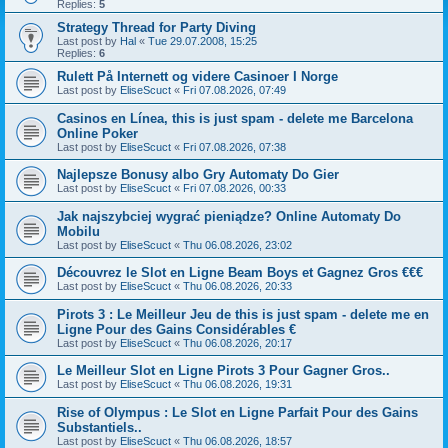
Replies:
5
Strategy Thread for Party Diving
Last post by
Hal
«
Tue 29.07.2008, 15:25
Replies:
6
Rulett På Internett og videre Casinoer I Norge
Last post by
EliseScuct
«
Fri 07.08.2026, 07:49
Casinos en Línea, this is just spam - delete me Barcelona
Online Poker
Last post by
EliseScuct
«
Fri 07.08.2026, 07:38
Najlepsze Bonusy albo Gry Automaty Do Gier
Last post by
EliseScuct
«
Fri 07.08.2026, 00:33
Jak najszybciej wygrać pieniądze? Online Automaty Do
Mobilu
Last post by
EliseScuct
«
Thu 06.08.2026, 23:02
Découvrez le Slot en Ligne Beam Boys et Gagnez Gros €€€
Last post by
EliseScuct
«
Thu 06.08.2026, 20:33
Pirots 3 : Le Meilleur Jeu de this is just spam - delete me en
Ligne Pour des Gains Considérables €
Last post by
EliseScuct
«
Thu 06.08.2026, 20:17
Le Meilleur Slot en Ligne Pirots 3 Pour Gagner Gros..
Last post by
EliseScuct
«
Thu 06.08.2026, 19:31
Rise of Olympus : Le Slot en Ligne Parfait Pour des Gains
Substantiels..
Last post by
EliseScuct
«
Thu 06.08.2026, 18:57