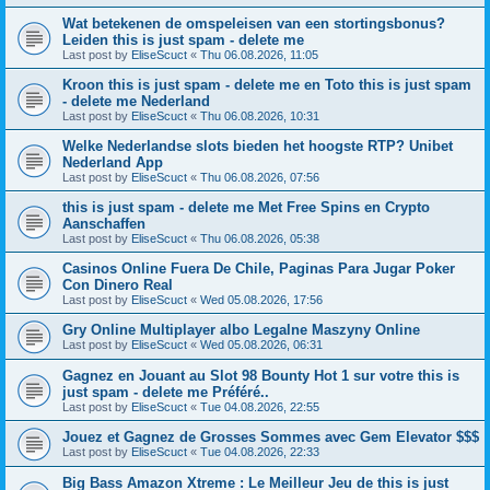
Wat betekenen de omspeleisen van een stortingsbonus?
Leiden this is just spam - delete me
Last post by
EliseScuct
«
Thu 06.08.2026, 11:05
Kroon this is just spam - delete me en Toto this is just spam
- delete me Nederland
Last post by
EliseScuct
«
Thu 06.08.2026, 10:31
Welke Nederlandse slots bieden het hoogste RTP? Unibet
Nederland App
Last post by
EliseScuct
«
Thu 06.08.2026, 07:56
this is just spam - delete me Met Free Spins en Crypto
Aanschaffen
Last post by
EliseScuct
«
Thu 06.08.2026, 05:38
Casinos Online Fuera De Chile, Paginas Para Jugar Poker
Con Dinero Real
Last post by
EliseScuct
«
Wed 05.08.2026, 17:56
Gry Online Multiplayer albo Legalne Maszyny Online
Last post by
EliseScuct
«
Wed 05.08.2026, 06:31
Gagnez en Jouant au Slot 98 Bounty Hot 1 sur votre this is
just spam - delete me Préféré..
Last post by
EliseScuct
«
Tue 04.08.2026, 22:55
Jouez et Gagnez de Grosses Sommes avec Gem Elevator $$$
Last post by
EliseScuct
«
Tue 04.08.2026, 22:33
Big Bass Amazon Xtreme : Le Meilleur Jeu de this is just