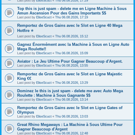
Last post by
EliseScuct
«
Thu 06.08.2026, 17:29
Top this is just spam - delete me en Ligne Machine à Sous
Amun Ascension Pour des Gains Importants $$
Last post by
EliseScuct
«
Thu 06.08.2026, 17:19
Remportez de Gros Gains avec le Slot en Ligne 40 Mega
Hotfire ⭐
Last post by
EliseScuct
«
Thu 06.08.2026, 15:12
Gagnez Énormément avec la Machine à Sous en Ligne Auto
Mega Roulette!!
Last post by
EliseScuct
«
Thu 06.08.2026, 15:09
Aviator : Le Jeu Ultime Pour Gagner Beaucoup d'Argent.
Last post by
EliseScuct
«
Thu 06.08.2026, 13:55
Remportez de Gros Gains avec le Slot en Ligne Majestic
King €€
Last post by
EliseScuct
«
Thu 06.08.2026, 13:29
Dominez le this is just spam - delete me avec Auto Mega
Roulette : Machine à Sous Gagnante $$
Last post by
EliseScuct
«
Thu 06.08.2026, 13:14
Remportez de Gros Gains avec le Slot en Ligne Gates of
Olympus
Last post by
EliseScuct
«
Thu 06.08.2026, 13:03
Great Rhino Megaways : La Machine à Sous Ultime Pour
Gagner Beaucoup d'Argent
Last post by
EliseScuct
«
Thu 06.08.2026, 12:48