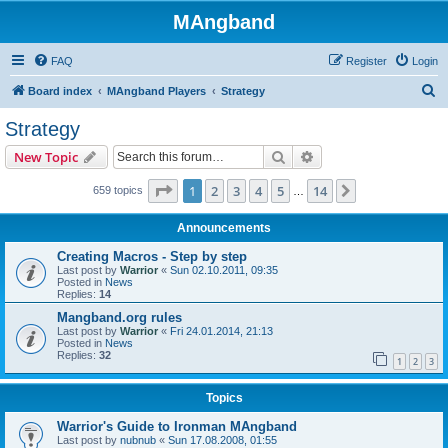
MAngband
FAQ
Register
Login
S
Board index
MAngband Players
Strategy
e
Strategy
a
Search
Advanced search
New Topic
r
c
Page
1
of
14
1
2
3
4
5
14
Next
659 topics
…
h
Announcements
Creating Macros - Step by step
Last post by
Warrior
«
Sun 02.10.2011, 09:35
Posted in
News
Replies:
14
Mangband.org rules
Last post by
Warrior
«
Fri 24.01.2014, 21:13
Posted in
News
Replies:
32
1
2
3
Topics
Warrior's Guide to Ironman MAngband
Last post by
nubnub
«
Sun 17.08.2008, 01:55