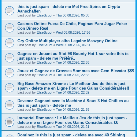
this is just spam - delete me Met Free Spins en Crypto
Aanschaffen
Last post by
EliseScuct
«
Thu 06.08.2026, 05:38
Casinos Online Fuera De Chile, Paginas Para Jugar Poker
Con Dinero Real
Last post by
EliseScuct
«
Wed 05.08.2026, 17:56
Gry Online Multiplayer albo Legalne Maszyny Online
Last post by
EliseScuct
«
Wed 05.08.2026, 06:31
Gagnez en Jouant au Slot 98 Bounty Hot 1 sur votre this is
just spam - delete me Préféré..
Last post by
EliseScuct
«
Tue 04.08.2026, 22:55
Jouez et Gagnez de Grosses Sommes avec Gem Elevator $$$
Last post by
EliseScuct
«
Tue 04.08.2026, 22:33
Big Bass Amazon Xtreme : Le Meilleur Jeu de this is just
spam - delete me en Ligne Pour des Gains Considérables!!
Last post by
EliseScuct
«
Tue 04.08.2026, 22:32
Devenez Gagnant avec la Machine à Sous 3 Hot Chillies au
this is just spam - delete me
Last post by
EliseScuct
«
Tue 04.08.2026, 21:35
Immortal Romance : Le Meilleur Jeu de this is just spam -
delete me en Ligne Pour des Gains Considérables €€
Last post by
EliseScuct
«
Tue 04.08.2026, 21:21
Dominez le this is just spam - delete me avec 40 Shining