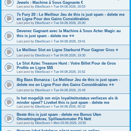
Jewels : Machine à Sous Gagnante €
Last post by
EliseScuct
«
Tue 04.08.2026, 20:03
7s Fury 20 : Le Meilleur Jeu de this is just spam - delete me
en Ligne Pour des Gains Considérables
Last post by
EliseScuct
«
Tue 04.08.2026, 20:00
Devenez Gagnant avec la Machine à Sous Aztec Magic au
this is just spam - delete me ⭐⭐
Last post by
EliseScuct
«
Tue 04.08.2026, 19:41
Le Meilleur Slot en Ligne Starburst Pour Gagner Gros ⭐
Last post by
EliseScuct
«
Tue 04.08.2026, 19:30
Le Slot Aztec Treasure Hunt : Votre Billet Pour de Gros
Profits en Ligne $$$
Last post by
EliseScuct
«
Tue 04.08.2026, 15:52
Big Bass Bonanza : Le Meilleur Jeu de this is just spam -
delete me en Ligne Pour des Gains Considérables ⭐⭐
Last post by
EliseScuct
«
Tue 04.08.2026, 15:49
Is het mogelijk om mijn loyaliteitsstatus verliezen als ik
minder speel? Livebet this is just spam - delete me
Last post by
EliseScuct
«
Tue 04.08.2026, 05:32
Beste this is just spam - delete me Bonus Uten
Omsetningskrav, Spilleautomater På Nett
Last post by
EliseScuct
«
Mon 03.08.2026, 23:55
Hogyan lehet hatalmas pénzt nyerni az online