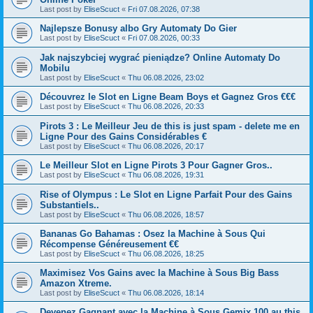
Last post by
EliseScuct
«
Fri 07.08.2026, 07:38
Najlepsze Bonusy albo Gry Automaty Do Gier
Last post by
EliseScuct
«
Fri 07.08.2026, 00:33
Jak najszybciej wygrać pieniądze? Online Automaty Do
Mobilu
Last post by
EliseScuct
«
Thu 06.08.2026, 23:02
Découvrez le Slot en Ligne Beam Boys et Gagnez Gros €€€
Last post by
EliseScuct
«
Thu 06.08.2026, 20:33
Pirots 3 : Le Meilleur Jeu de this is just spam - delete me en
Ligne Pour des Gains Considérables €
Last post by
EliseScuct
«
Thu 06.08.2026, 20:17
Le Meilleur Slot en Ligne Pirots 3 Pour Gagner Gros..
Last post by
EliseScuct
«
Thu 06.08.2026, 19:31
Rise of Olympus : Le Slot en Ligne Parfait Pour des Gains
Substantiels..
Last post by
EliseScuct
«
Thu 06.08.2026, 18:57
Bananas Go Bahamas : Osez la Machine à Sous Qui
Récompense Généreusement €€
Last post by
EliseScuct
«
Thu 06.08.2026, 18:25
Maximisez Vos Gains avec la Machine à Sous Big Bass
Amazon Xtreme.
Last post by
EliseScuct
«
Thu 06.08.2026, 18:14
Devenez Gagnant avec la Machine à Sous Gemix 100 au this