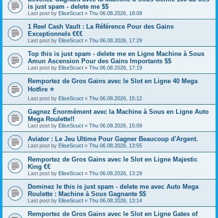
is just spam - delete me $$
Last post by
EliseScuct
«
Thu 06.08.2026, 18:09
1 Reel Cash Vault : La Référence Pour des Gains
Exceptionnels €€€
Last post by
EliseScuct
«
Thu 06.08.2026, 17:29
Top this is just spam - delete me en Ligne Machine à Sous
Amun Ascension Pour des Gains Importants $$
Last post by
EliseScuct
«
Thu 06.08.2026, 17:19
Remportez de Gros Gains avec le Slot en Ligne 40 Mega
Hotfire ⭐
Last post by
EliseScuct
«
Thu 06.08.2026, 15:12
Gagnez Énormément avec la Machine à Sous en Ligne Auto
Mega Roulette!!
Last post by
EliseScuct
«
Thu 06.08.2026, 15:09
Aviator : Le Jeu Ultime Pour Gagner Beaucoup d'Argent.
Last post by
EliseScuct
«
Thu 06.08.2026, 13:55
Remportez de Gros Gains avec le Slot en Ligne Majestic
King €€
Last post by
EliseScuct
«
Thu 06.08.2026, 13:29
Dominez le this is just spam - delete me avec Auto Mega
Roulette : Machine à Sous Gagnante $$
Last post by
EliseScuct
«
Thu 06.08.2026, 13:14
Remportez de Gros Gains avec le Slot en Ligne Gates of