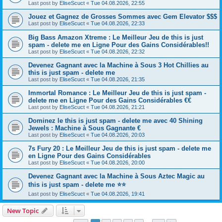
Last post by
EliseScuct
«
Tue 04.08.2026, 22:55
Jouez et Gagnez de Grosses Sommes avec Gem Elevator $$$
Last post by
EliseScuct
«
Tue 04.08.2026, 22:33
Big Bass Amazon Xtreme : Le Meilleur Jeu de this is just
spam - delete me en Ligne Pour des Gains Considérables!!
Last post by
EliseScuct
«
Tue 04.08.2026, 22:32
Devenez Gagnant avec la Machine à Sous 3 Hot Chillies au
this is just spam - delete me
Last post by
EliseScuct
«
Tue 04.08.2026, 21:35
Immortal Romance : Le Meilleur Jeu de this is just spam -
delete me en Ligne Pour des Gains Considérables €€
Last post by
EliseScuct
«
Tue 04.08.2026, 21:21
Dominez le this is just spam - delete me avec 40 Shining
Jewels : Machine à Sous Gagnante €
Last post by
EliseScuct
«
Tue 04.08.2026, 20:03
7s Fury 20 : Le Meilleur Jeu de this is just spam - delete me
en Ligne Pour des Gains Considérables
Last post by
EliseScuct
«
Tue 04.08.2026, 20:00
Devenez Gagnant avec la Machine à Sous Aztec Magic au
this is just spam - delete me ⭐⭐
Last post by
EliseScuct
«
Tue 04.08.2026, 19:41
New Topic