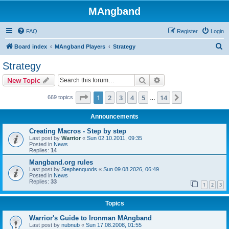
MAngband
FAQ
Register
Login
S
Board index
MAngband Players
Strategy
e
Strategy
a
Search
Advanced search
New Topic
r
c
Page
1
of
14
1
2
3
4
5
14
Next
669 topics
…
h
Announcements
Creating Macros - Step by step
Last post by
Warrior
«
Sun 02.10.2011, 09:35
Posted in
News
Replies:
14
Mangband.org rules
Last post by
Stephenquods
«
Sun 09.08.2026, 06:49
Posted in
News
Replies:
33
1
2
3
Topics
Warrior's Guide to Ironman MAngband
Last post by
nubnub
«
Sun 17.08.2008, 01:55