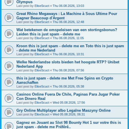
Olympus
Last post by
EliseScuct
«
Thu 06.08.2026, 13:03
Great Rhino Megaways : La Machine à Sous Ultime Pour
Gagner Beaucoup d'Argent
Last post by
EliseScuct
«
Thu 06.08.2026, 12:48
Wat betekenen de omspeleisen van een stortingsbonus?
Leiden this is just spam - delete me
Last post by
EliseScuct
«
Thu 06.08.2026, 11:05
Kroon this is just spam - delete me en Toto this is just spam
- delete me Nederland
Last post by
EliseScuct
«
Thu 06.08.2026, 10:31
Welke Nederlandse slots bieden het hoogste RTP? Unibet
Nederland App
Last post by
EliseScuct
«
Thu 06.08.2026, 07:56
this is just spam - delete me Met Free Spins en Crypto
Aanschaffen
Last post by
EliseScuct
«
Thu 06.08.2026, 05:38
Casinos Online Fuera De Chile, Paginas Para Jugar Poker
Con Dinero Real
Last post by
EliseScuct
«
Wed 05.08.2026, 17:56
Gry Online Multiplayer albo Legalne Maszyny Online
Last post by
EliseScuct
«
Wed 05.08.2026, 06:31
Gagnez en Jouant au Slot 98 Bounty Hot 1 sur votre this is
just spam - delete me Préféré..