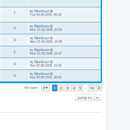
by
EliseScuct
7
Tue 04.08.2026, 05:32
by
EliseScuct
3
Mon 03.08.2026, 23:55
by
EliseScuct
3
Mon 03.08.2026, 15:00
by
EliseScuct
2
Mon 03.08.2026, 11:47
by
EliseScuct
3
Sun 02.08.2026, 21:24
by
EliseScuct
3
Sun 02.08.2026, 20:04
Page
1
of
14
1
2
3
4
5
14
Next
660 topics
…
Jump to