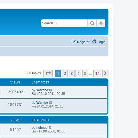
Search
Advanced search
Register
Login
Page
1
of
14
1
2
3
4
5
14
Next
660 topics
…
VIEWS
LAST POST
by
Warrior
2906492
Sun 02.10.2011, 09:35
by
Warrior
1597731
Fri 24.01.2014, 21:13
VIEWS
LAST POST
by
nubnub
51492
Sun 17.08.2008, 01:55