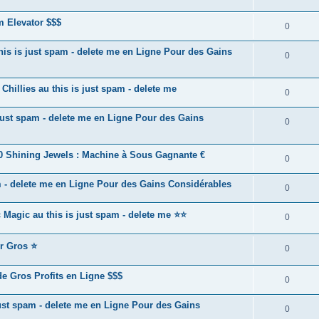
 Elevator $$$
0
is is just spam - delete me en Ligne Pour des Gains
0
hillies au this is just spam - delete me
0
just spam - delete me en Ligne Pour des Gains
0
40 Shining Jewels : Machine à Sous Gagnante €
0
am - delete me en Ligne Pour des Gains Considérables
0
Magic au this is just spam - delete me ⭐⭐
0
er Gros ⭐
0
de Gros Profits en Ligne $$$
0
just spam - delete me en Ligne Pour des Gains
0