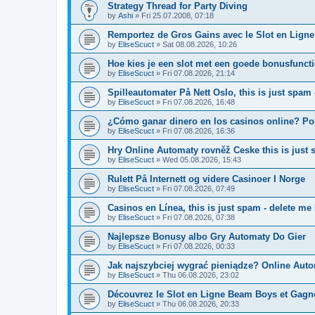
Strategy Thread for Party Diving
by
Ashi
» Fri 25.07.2008, 07:18
Remportez de Gros Gains avec le Slot en Ligne
by
EliseScuct
» Sat 08.08.2026, 10:26
Hoe kies je een slot met een goede bonusfunct
by
EliseScuct
» Fri 07.08.2026, 21:14
Spilleautomater På Nett Oslo, this is just spam 
by
EliseScuct
» Fri 07.08.2026, 16:48
¿Cómo ganar dinero en los casinos online? Poke
by
EliseScuct
» Fri 07.08.2026, 16:36
Hry Online Automaty rovněž Ceske this is just 
by
EliseScuct
» Wed 05.08.2026, 15:43
Rulett På Internett og videre Casinoer I Norge
by
EliseScuct
» Fri 07.08.2026, 07:49
Casinos en Línea, this is just spam - delete m
by
EliseScuct
» Fri 07.08.2026, 07:38
Najlepsze Bonusy albo Gry Automaty Do Gier
by
EliseScuct
» Fri 07.08.2026, 00:33
Jak najszybciej wygrać pieniądze? Online Aut
by
EliseScuct
» Thu 06.08.2026, 23:02
Découvrez le Slot en Ligne Beam Boys et Gagn
by
EliseScuct
» Thu 06.08.2026, 20:33