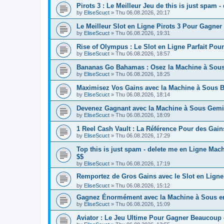
Pirots 3 : Le Meilleur Jeu de this is just spam
by
EliseScuct
» Thu 06.08.2026, 20:17
Le Meilleur Slot en Ligne Pirots 3 Pour Gagner
by
EliseScuct
» Thu 06.08.2026, 19:31
Rise of Olympus : Le Slot en Ligne Parfait Pour
by
EliseScuct
» Thu 06.08.2026, 18:57
Bananas Go Bahamas : Osez la Machine à Sou
by
EliseScuct
» Thu 06.08.2026, 18:25
Maximisez Vos Gains avec la Machine à Sous 
by
EliseScuct
» Thu 06.08.2026, 18:14
Devenez Gagnant avec la Machine à Sous Gemix 
by
EliseScuct
» Thu 06.08.2026, 18:09
1 Reel Cash Vault : La Référence Pour des Gai
by
EliseScuct
» Thu 06.08.2026, 17:29
Top this is just spam - delete me en Ligne M
$$
by
EliseScuct
» Thu 06.08.2026, 17:19
Remportez de Gros Gains avec le Slot en Ligne
by
EliseScuct
» Thu 06.08.2026, 15:12
Gagnez Énormément avec la Machine à Sous en
by
EliseScuct
» Thu 06.08.2026, 15:09
Aviator : Le Jeu Ultime Pour Gagner Beaucoup 