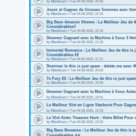
by
EliseScuct
» Tue 04.08.2026, 22:55
Jouez et Gagnez de Grosses Sommes avec Gem
by
EliseScuct
» Tue 04.08.2026, 22:33
Big Bass Amazon Xtreme : Le Meilleur Jeu de th
Considérables!!
by
EliseScuct
» Tue 04.08.2026, 22:32
Devenez Gagnant avec la Machine à Sous 3 Hot C
by
EliseScuct
» Tue 04.08.2026, 21:35
Immortal Romance : Le Meilleur Jeu de this is 
Considérables €€
by
EliseScuct
» Tue 04.08.2026, 21:21
Dominez le this is just spam - delete me avec 
by
EliseScuct
» Tue 04.08.2026, 20:03
7s Fury 20 : Le Meilleur Jeu de this is just sp
by
EliseScuct
» Tue 04.08.2026, 20:00
Devenez Gagnant avec la Machine à Sous Aztec 
by
EliseScuct
» Tue 04.08.2026, 19:41
Le Meilleur Slot en Ligne Starburst Pour Gagn
by
EliseScuct
» Tue 04.08.2026, 19:30
Le Slot Aztec Treasure Hunt : Votre Billet Pour 
by
EliseScuct
» Tue 04.08.2026, 15:52
Big Bass Bonanza : Le Meilleur Jeu de this is 
Considérables ⭐⭐