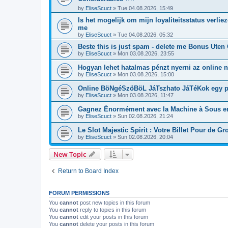
by
EliseScuct
» Tue 04.08.2026, 15:49
Is het mogelijk om mijn loyaliteitsstatus verliez
me
by
EliseScuct
» Tue 04.08.2026, 05:32
Beste this is just spam - delete me Bonus Uten
by
EliseScuct
» Mon 03.08.2026, 23:55
Hogyan lehet hatalmas pénzt nyerni az onlin
by
EliseScuct
» Mon 03.08.2026, 15:00
Online BöNgéSzöBöL JáTszhato JáTéKok egy p
by
EliseScuct
» Mon 03.08.2026, 11:47
Gagnez Énormément avec la Machine à Sous e
by
EliseScuct
» Sun 02.08.2026, 21:24
Le Slot Majestic Spirit : Votre Billet Pour de Gr
by
EliseScuct
» Sun 02.08.2026, 20:04
New Topic
Return to Board Index
FORUM PERMISSIONS
You
cannot
post new topics in this forum
You
cannot
reply to topics in this forum
You
cannot
edit your posts in this forum
You
cannot
delete your posts in this forum