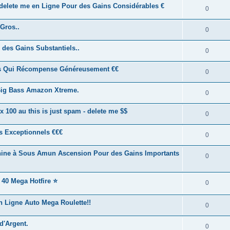
 - delete me en Ligne Pour des Gains Considérables €
0
 Gros..
0
 des Gains Substantiels..
0
s Qui Récompense Généreusement €€
0
Big Bass Amazon Xtreme.
0
100 au this is just spam - delete me $$
0
ns Exceptionnels €€€
0
achine à Sous Amun Ascension Pour des Gains Importants
0
 40 Mega Hotfire ⭐
0
 Ligne Auto Mega Roulette!!
0
d'Argent.
0