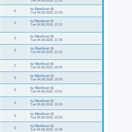
Tue 04.08.2026, 22:55
by
EliseScuct
4
Tue 04.08.2026, 22:33
by
EliseScuct
3
Tue 04.08.2026, 22:32
by
EliseScuct
3
Tue 04.08.2026, 21:35
by
EliseScuct
3
Tue 04.08.2026, 21:21
by
EliseScuct
2
Tue 04.08.2026, 20:03
by
EliseScuct
3
Tue 04.08.2026, 20:00
by
EliseScuct
3
Tue 04.08.2026, 19:41
by
EliseScuct
3
Tue 04.08.2026, 19:30
by
EliseScuct
3
Tue 04.08.2026, 15:52
by
EliseScuct
3
Tue 04.08.2026, 15:49