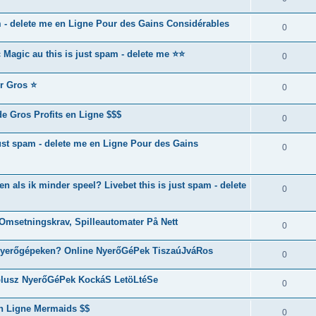
am - delete me en Ligne Pour des Gains Considérables
0
Magic au this is just spam - delete me ⭐⭐
0
er Gros ⭐
0
de Gros Profits en Ligne $$$
0
just spam - delete me en Ligne Pour des Gains
0
en als ik minder speel? Livebet this is just spam - delete
0
 Omsetningskrav, Spilleautomater På Nett
0
e nyerőgépeken? Online NyerőGéPek TiszaúJváRos
0
lusz NyerőGéPek KockáS LetöLtéSe
0
n Ligne Mermaids $$
0