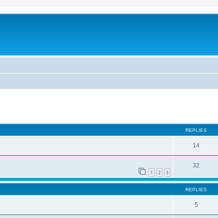
ed search
REPLIES
14
32
1
2
3
REPLIES
5