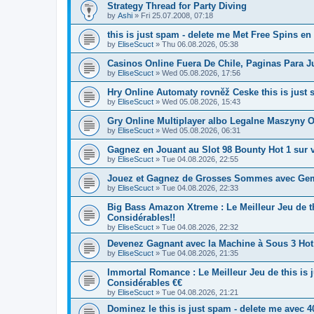
Strategy Thread for Party Diving
by
Ashi
» Fri 25.07.2008, 07:18
this is just spam - delete me Met Free Spins e
by
EliseScuct
» Thu 06.08.2026, 05:38
Casinos Online Fuera De Chile, Paginas Para J
by
EliseScuct
» Wed 05.08.2026, 17:56
Hry Online Automaty rovněž Ceske this is just 
by
EliseScuct
» Wed 05.08.2026, 15:43
Gry Online Multiplayer albo Legalne Maszyny O
by
EliseScuct
» Wed 05.08.2026, 06:31
Gagnez en Jouant au Slot 98 Bounty Hot 1 sur vo
by
EliseScuct
» Tue 04.08.2026, 22:55
Jouez et Gagnez de Grosses Sommes avec Gem
by
EliseScuct
» Tue 04.08.2026, 22:33
Big Bass Amazon Xtreme : Le Meilleur Jeu de th
Considérables!!
by
EliseScuct
» Tue 04.08.2026, 22:32
Devenez Gagnant avec la Machine à Sous 3 Hot C
by
EliseScuct
» Tue 04.08.2026, 21:35
Immortal Romance : Le Meilleur Jeu de this is 
Considérables €€
by
EliseScuct
» Tue 04.08.2026, 21:21
Dominez le this is just spam - delete me avec 