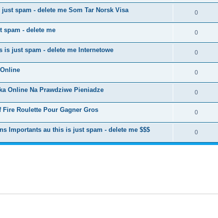
is just spam - delete me Som Tar Norsk Visa
0
st spam - delete me
0
 is just spam - delete me Internetowe
0
Online
0
ka Online Na Prawdziwe Pieniadze
0
f Fire Roulette Pour Gagner Gros
0
ns Importants au this is just spam - delete me $$$
0