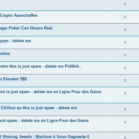
6
n Crypto Aanschaffen
0
ugar Poker Con Dinero Real
0
spam - delete me
0
nline
0
tre this is just spam - delete me Préféré..
0
 Elevator $$$
0
is is just spam - delete me en Ligne Pour des Gains
0
hillies au this is just spam - delete me
0
just spam - delete me en Ligne Pour des Gains
0
40 Shining Jewels : Machine à Sous Gagnante €
0