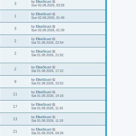
by
EliseScuct
3
Sun 02.08.2026, 03:28
by
EliseScuct
1
Sun 02.08.2026, 01:49
by
EliseScuct
3
Sun 02.08.2026, 01:39
by
EliseScuct
2
Sat 01.08.2026, 22:54
by
EliseScuct
2
Sat 01.08.2026, 21:52
by
EliseScuct
2
Sat 01.08.2026, 17:22
by
EliseScuct
9
Sat 01.08.2026, 15:52
by
EliseScuct
11
Sat 01.08.2026, 14:16
by
EliseScuct
17
Sat 01.08.2026, 11:42
by
EliseScuct
13
Sat 01.08.2026, 11:18
by
EliseScuct
21
Sat 01.08.2026, 04:26