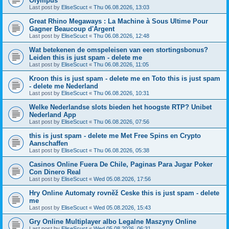
Olympus
Last post by
EliseScuct
«
Thu 06.08.2026, 13:03
Great Rhino Megaways : La Machine à Sous Ultime Pour
Gagner Beaucoup d'Argent
Last post by
EliseScuct
«
Thu 06.08.2026, 12:48
Wat betekenen de omspeleisen van een stortingsbonus?
Leiden this is just spam - delete me
Last post by
EliseScuct
«
Thu 06.08.2026, 11:05
Kroon this is just spam - delete me en Toto this is just spam
- delete me Nederland
Last post by
EliseScuct
«
Thu 06.08.2026, 10:31
Welke Nederlandse slots bieden het hoogste RTP? Unibet
Nederland App
Last post by
EliseScuct
«
Thu 06.08.2026, 07:56
this is just spam - delete me Met Free Spins en Crypto
Aanschaffen
Last post by
EliseScuct
«
Thu 06.08.2026, 05:38
Casinos Online Fuera De Chile, Paginas Para Jugar Poker
Con Dinero Real
Last post by
EliseScuct
«
Wed 05.08.2026, 17:56
Hry Online Automaty rovněž Ceske this is just spam - delete
me
Last post by
EliseScuct
«
Wed 05.08.2026, 15:43
Gry Online Multiplayer albo Legalne Maszyny Online
Last post by
EliseScuct
«
Wed 05.08.2026, 06:31