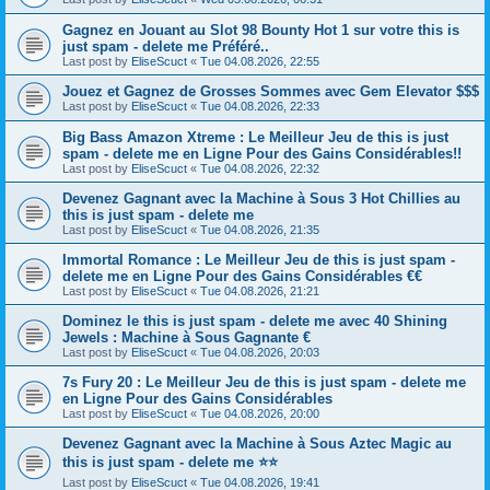
Gagnez en Jouant au Slot 98 Bounty Hot 1 sur votre this is
just spam - delete me Préféré..
Last post by
EliseScuct
«
Tue 04.08.2026, 22:55
Jouez et Gagnez de Grosses Sommes avec Gem Elevator $$$
Last post by
EliseScuct
«
Tue 04.08.2026, 22:33
Big Bass Amazon Xtreme : Le Meilleur Jeu de this is just
spam - delete me en Ligne Pour des Gains Considérables!!
Last post by
EliseScuct
«
Tue 04.08.2026, 22:32
Devenez Gagnant avec la Machine à Sous 3 Hot Chillies au
this is just spam - delete me
Last post by
EliseScuct
«
Tue 04.08.2026, 21:35
Immortal Romance : Le Meilleur Jeu de this is just spam -
delete me en Ligne Pour des Gains Considérables €€
Last post by
EliseScuct
«
Tue 04.08.2026, 21:21
Dominez le this is just spam - delete me avec 40 Shining
Jewels : Machine à Sous Gagnante €
Last post by
EliseScuct
«
Tue 04.08.2026, 20:03
7s Fury 20 : Le Meilleur Jeu de this is just spam - delete me
en Ligne Pour des Gains Considérables
Last post by
EliseScuct
«
Tue 04.08.2026, 20:00
Devenez Gagnant avec la Machine à Sous Aztec Magic au
this is just spam - delete me ⭐⭐
Last post by
EliseScuct
«
Tue 04.08.2026, 19:41