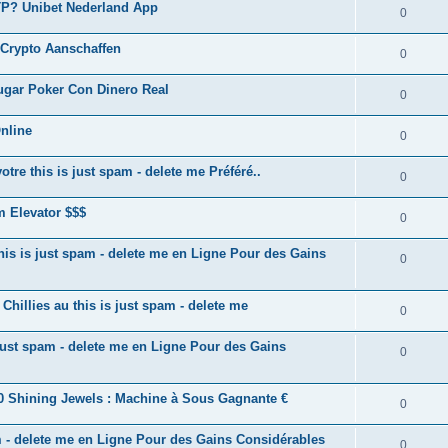
TP? Unibet Nederland App
0
n Crypto Aanschaffen
0
ugar Poker Con Dinero Real
0
nline
0
tre this is just spam - delete me Préféré..
0
 Elevator $$$
0
is is just spam - delete me en Ligne Pour des Gains
0
hillies au this is just spam - delete me
0
just spam - delete me en Ligne Pour des Gains
0
40 Shining Jewels : Machine à Sous Gagnante €
0
am - delete me en Ligne Pour des Gains Considérables
0