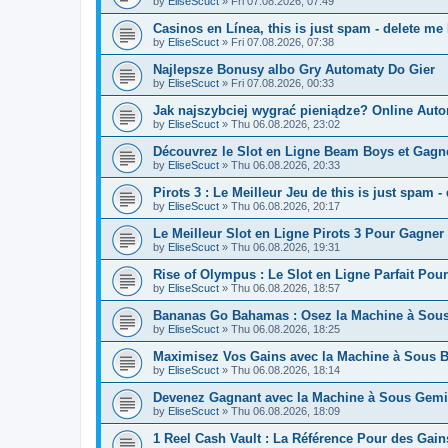
by
EliseScuct
» Fri 07.08.2026, 07:49
Casinos en Línea, this is just spam - delete m
by
EliseScuct
» Fri 07.08.2026, 07:38
Najlepsze Bonusy albo Gry Automaty Do Gier
by
EliseScuct
» Fri 07.08.2026, 00:33
Jak najszybciej wygrać pieniądze? Online Aut
by
EliseScuct
» Thu 06.08.2026, 23:02
Découvrez le Slot en Ligne Beam Boys et Gagn
by
EliseScuct
» Thu 06.08.2026, 20:33
Pirots 3 : Le Meilleur Jeu de this is just spam
by
EliseScuct
» Thu 06.08.2026, 20:17
Le Meilleur Slot en Ligne Pirots 3 Pour Gagner
by
EliseScuct
» Thu 06.08.2026, 19:31
Rise of Olympus : Le Slot en Ligne Parfait Pour
by
EliseScuct
» Thu 06.08.2026, 18:57
Bananas Go Bahamas : Osez la Machine à Sou
by
EliseScuct
» Thu 06.08.2026, 18:25
Maximisez Vos Gains avec la Machine à Sous 
by
EliseScuct
» Thu 06.08.2026, 18:14
Devenez Gagnant avec la Machine à Sous Gemix 
by
EliseScuct
» Thu 06.08.2026, 18:09
1 Reel Cash Vault : La Référence Pour des Gai