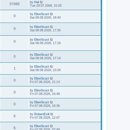
by
Hal
57995
Tue 29.07.2008, 15:25
by
EliseScuct
0
Sat 08.08.2026, 18:40
by
EliseScuct
0
Sat 08.08.2026, 17:35
by
EliseScuct
0
Sat 08.08.2026, 17:16
by
EliseScuct
0
Sat 08.08.2026, 17:14
by
EliseScuct
1
Sat 08.08.2026, 10:26
by
EliseScuct
0
Fri 07.08.2026, 21:14
by
EliseScuct
0
Fri 07.08.2026, 16:48
by
EliseScuct
0
Fri 07.08.2026, 16:36
by
RobertExili
6
Fri 07.08.2026, 12:07
by
EliseScuct
6
Fri 07.08.2026, 07:49