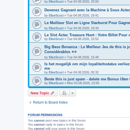
by
EliseScuct
» Tue 04.08.2026, 20:00
Devenez Gagnant avec la Machine à Sous Aztec 
by
EliseScuct
» Tue 04.08.2026, 19:41
Le Meilleur Slot en Ligne Starburst Pour Gagn
by
EliseScuct
» Tue 04.08.2026, 19:30
Le Slot Aztec Treasure Hunt : Votre Billet Pour 
by
EliseScuct
» Tue 04.08.2026, 15:52
Big Bass Bonanza : Le Meilleur Jeu de this is 
Considérables ⭐⭐
by
EliseScuct
» Tue 04.08.2026, 15:49
Is het mogelijk om mijn loyaliteitsstatus verliez
me
by
EliseScuct
» Tue 04.08.2026, 05:32
Beste this is just spam - delete me Bonus Uten
by
EliseScuct
» Mon 03.08.2026, 23:55
New Topic
Return to Board Index
FORUM PERMISSIONS
You
cannot
post new topics in this forum
You
cannot
reply to topics in this forum
You
cannot
edit your posts in this forum