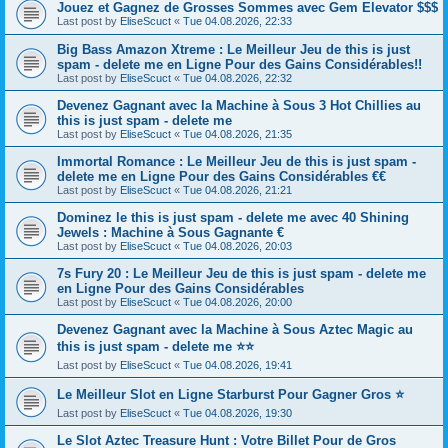
Jouez et Gagnez de Grosses Sommes avec Gem Elevator $$$
Last post by
EliseScuct
«
Tue 04.08.2026, 22:33
Big Bass Amazon Xtreme : Le Meilleur Jeu de this is just
spam - delete me en Ligne Pour des Gains Considérables!!
Last post by
EliseScuct
«
Tue 04.08.2026, 22:32
Devenez Gagnant avec la Machine à Sous 3 Hot Chillies au
this is just spam - delete me
Last post by
EliseScuct
«
Tue 04.08.2026, 21:35
Immortal Romance : Le Meilleur Jeu de this is just spam -
delete me en Ligne Pour des Gains Considérables €€
Last post by
EliseScuct
«
Tue 04.08.2026, 21:21
Dominez le this is just spam - delete me avec 40 Shining
Jewels : Machine à Sous Gagnante €
Last post by
EliseScuct
«
Tue 04.08.2026, 20:03
7s Fury 20 : Le Meilleur Jeu de this is just spam - delete me
en Ligne Pour des Gains Considérables
Last post by
EliseScuct
«
Tue 04.08.2026, 20:00
Devenez Gagnant avec la Machine à Sous Aztec Magic au
this is just spam - delete me ⭐⭐
Last post by
EliseScuct
«
Tue 04.08.2026, 19:41
Le Meilleur Slot en Ligne Starburst Pour Gagner Gros ⭐
Last post by
EliseScuct
«
Tue 04.08.2026, 19:30
Le Slot Aztec Treasure Hunt : Votre Billet Pour de Gros