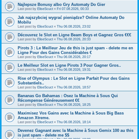
Najlepsze Bonusy albo Gry Automaty Do Gier
Last post by
EliseScuct
«
Fri 07.08.2026, 00:33
Jak najszybciej wygrać pieniądze? Online Automaty Do
Mobilu
Last post by
EliseScuct
«
Thu 06.08.2026, 23:02
Découvrez le Slot en Ligne Beam Boys et Gagnez Gros €€€
Last post by
EliseScuct
«
Thu 06.08.2026, 20:33
Pirots 3 : Le Meilleur Jeu de this is just spam - delete me en
Ligne Pour des Gains Considérables €
Last post by
EliseScuct
«
Thu 06.08.2026, 20:17
Le Meilleur Slot en Ligne Pirots 3 Pour Gagner Gros..
Last post by
EliseScuct
«
Thu 06.08.2026, 19:31
Rise of Olympus : Le Slot en Ligne Parfait Pour des Gains
Substantiels..
Last post by
EliseScuct
«
Thu 06.08.2026, 18:57
Bananas Go Bahamas : Osez la Machine à Sous Qui
Récompense Généreusement €€
Last post by
EliseScuct
«
Thu 06.08.2026, 18:25
Maximisez Vos Gains avec la Machine à Sous Big Bass
Amazon Xtreme.
Last post by
EliseScuct
«
Thu 06.08.2026, 18:14
Devenez Gagnant avec la Machine à Sous Gemix 100 au this
is just spam - delete me $$